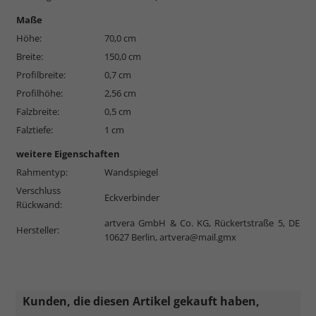
Maße
Höhe:
70,0 cm
Breite:
150,0 cm
Profilbreite:
0,7 cm
Profilhöhe:
2,56 cm
Falzbreite:
0,5 cm
Falztiefe:
1 cm
weitere Eigenschaften
Rahmentyp:
Wandspiegel
Verschluss
Eckverbinder
Rückwand:
artvera GmbH & Co. KG, Rückertstraße 5, DE
Hersteller:
10627 Berlin,
artvera@mail.gmx
Kunden, die diesen Artikel gekauft haben,