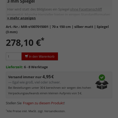
3 mm Spiegel
Hier wird statt des Bildglases ein Spiegel
ohne Facettenschliff
eingesetzt. Manche Hersteller bieten in einigen Standardformaten
einen Facettenspiegel an, bei Interesse kontaktieren Sie uns bitte.
Art.-Nr.:
MIR-s1007015001
| 70 x 150 cm | silber matt | Spiegel
(3 mm)
*
278,10 €
In den Warenkorb
Lieferzeit:
6 - 8 Werktage
4,95 €
Versand immer nur
— Egal wie groß, viel oder schwer.
Bei Bestellungen unter 30 € berechnen wir wegen des hohen
Verpackungsaufwands einen kleinen Aufpreis von 5 €.
Stellen Sie
Fragen zu diesem Produkt
!
*
Alle Preise inkl. MwSt. zzgl. Versandkosten.