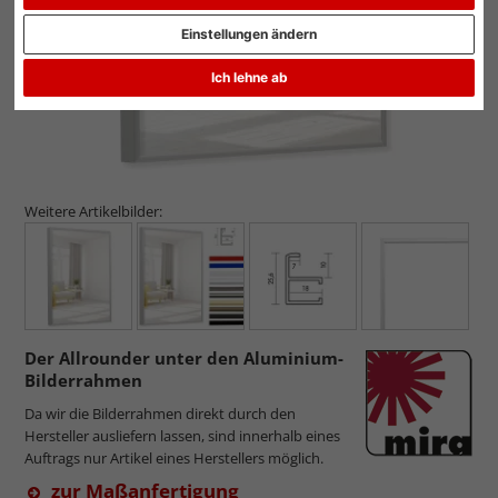
Einstellungen ändern
Ich lehne ab
Weitere Artikelbilder:
Der Allrounder unter den Aluminium-
Bilderrahmen
Da wir die Bilderrahmen direkt durch den
Hersteller ausliefern lassen, sind innerhalb eines
Auftrags nur Artikel eines Herstellers möglich.
zur Maßanfertigung