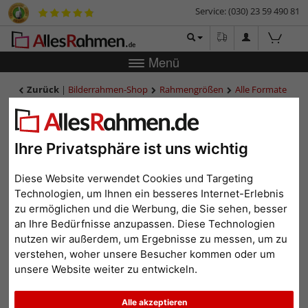
Service: (030) 23 59 490 81
Menü
Zurück
|
Bilderrahmen-Shop
Rahmengrößen
Alle Formate
Alu-Spiegelrahmen Quadro
Alu-Spiegelrahmen Quadro
Ihre Privatsphäre ist uns wichtig
Diese Website verwendet Cookies und Targeting
Technologien, um Ihnen ein besseres Internet-Erlebnis
zu ermöglichen und die Werbung, die Sie sehen, besser
an Ihre Bedürfnisse anzupassen. Diese Technologien
nutzen wir außerdem, um Ergebnisse zu messen, um zu
verstehen, woher unsere Besucher kommen oder um
unsere Website weiter zu entwickeln.
Zurück
Weit
Alle akzeptieren