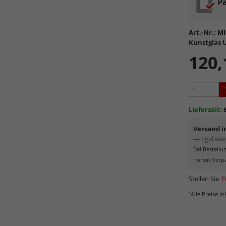
Pa
Sehr l
Formate
Maxima
Art.-Nr.:
MI
der Far
Kunstglas U
Einseit
120,
und dir
Sehr k
die abg
Elektro
Partike
Lieferzeit:
Mattiert
Versand 
Distan
— Egal wie 
Bild wird di
Bei Bestell
hohen Verpa
Stellen Sie
F
*
Alle Preise i