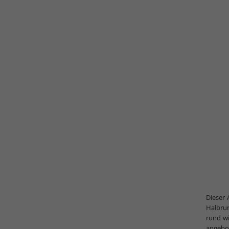
Dieser 
Halbrun
rund w
angebo