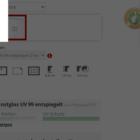
en:
0,8 cm
1,9 cm
0,4 cm
stglas UV 99 entspiegelt
aus Polystyrol (PS)
 Kontur:
UV-Schutz:
lung:
Kratzfestigkeit: