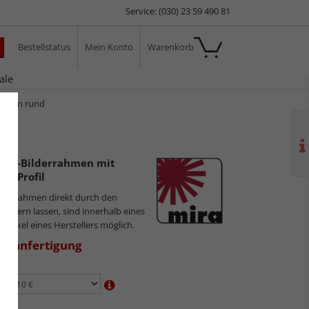
Service: (030) 23 59 490 81
Bestellstatus
Mein Konto
Warenkorb
ale
 Econ rund
 Alu-Bilderrahmen mit
m Profil
ilderrahmen direkt durch den
sliefern lassen, sind innerhalb eines
 Artikel eines Herstellers möglich.
aßanfertigung
en:
n: