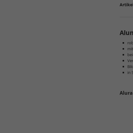
Artike
Alu
ro
mi
be
Ver
Bi
in 
Alura