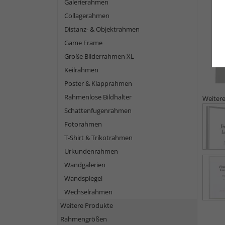
Galerierahmen
Collagerahmen
Distanz- & Objektrahmen
Game Frame
Große Bilderrahmen XL
Keilrahmen
Poster & Klapprahmen
Rahmenlose Bildhalter
Weitere
Schattenfugenrahmen
Fotorahmen
T-Shirt & Trikotrahmen
Urkundenrahmen
Wandgalerien
Wandspiegel
Wechselrahmen
Weitere Produkte
Rahmengrößen