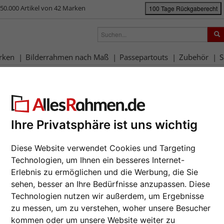
50.000 Artikel von 42 Marken
100 Tage Rückgaberecht
rken
Bilderrahmen nach Maß
Passepartouts
Zubehör
S
ück
|
Bilderrahmen-Shop
Bilderrahmen
Bilderrahmen Alu
Alurahmen
urahmen Econ rund
Standard
Ihre Privatsphäre ist uns wichtig
halbrunde
Da wir die B
Diese Website verwendet Cookies und Targeting
Hersteller au
Technologien, um Ihnen ein besseres Internet-
Auftrags nur
Erlebnis zu ermöglichen und die Werbung, die Sie
zur M
sehen, besser an Ihre Bedürfnisse anzupassen. Diese
Format wähl
Technologien nutzen wir außerdem, um Ergebnisse
zu messen, um zu verstehen, woher unsere Besucher
Weiter
kommen oder um unsere Website weiter zu
Farbe wähle