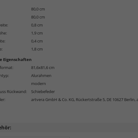
80,0 cm
80,0 cm
eite:
0,8 cm
öhe:
1,9 cm
ite:
0,4 cm
e:
1,8 cm
e Eigenschaften
format:
81,6x81,6 cm
typ:
Alurahmen
modern
luss Rückwand:
Schiebefeder
ler:
artvera GmbH & Co. KG, Rückertstraße 5, DE 10627 Berlin,
ehör: