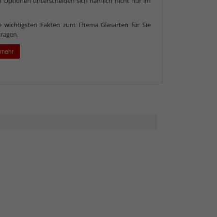
 Optionen unterscheiden sich nämlich nicht nur im
e wichtigsten Fakten zum Thema Glasarten für Sie
ragen.
 mehr