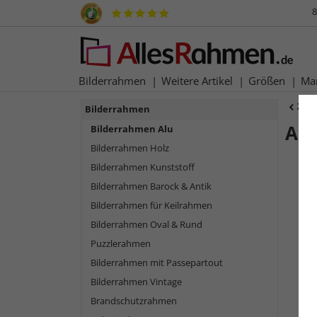
8
Bilderrahmen
Weitere Artikel
Größen
Ma
Zur
Bilderrahmen
Al
Bilderrahmen Alu
Bilderrahmen Holz
Bilderrahmen Kunststoff
Bilderrahmen Barock & Antik
Bilderrahmen für Keilrahmen
Bilderrahmen Oval & Rund
Puzzlerahmen
Bilderrahmen mit Passepartout
Bilderrahmen Vintage
Zurück
Brandschutzrahmen