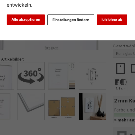
entwickeln.
Alle akzeptieren
Ich lehne ab
Einstellungen ändern
Glasart wähl
 Artikelbilder:
1,8 cm
2 mm Kun
Farbe und
Entspiege