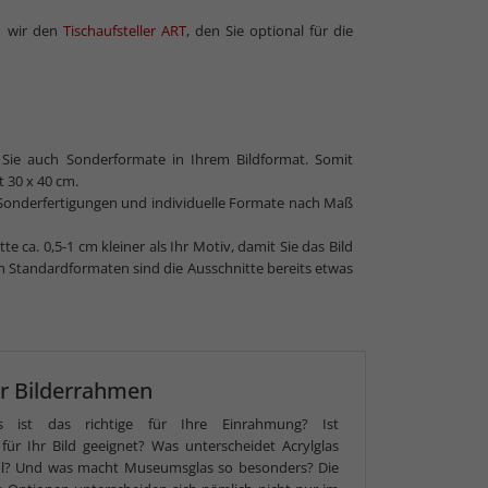
en wir den
Tischaufsteller ART
, den Sie optional für die
 Sie auch Sonderformate in Ihrem Bildformat. Somit
t 30 x 40 cm.
ch Sonderfertigungen und individuelle Formate nach Maß
e ca. 0,5-1 cm kleiner als Ihr Motiv, damit Sie das Bild
in Standardformaten sind die Ausschnitte bereits etwas
ür Bilderrahmen
s ist das richtige für Ihre Einrahmung? Ist
s für Ihr Bild geeignet? Was unterscheidet Acrylglas
ol? Und was macht Museumsglas so besonders? Die