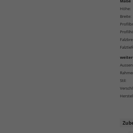
Maße
Höhe:
Breite:
Profilbr
Profilh
Falzbre
Falztief
weiter
Aussen
Rahmen
Stil:
Versch
Herstel
Zub