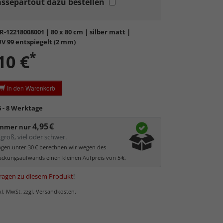
ssepartout dazu bestellen
eicht und bruchsicher
, daher auch für große
 geeignet.
ler
UV Schutz von 99%
gegen frühzeiges Verblassen
R-12218008001
| 80 x 80 cm | silber matt |
ben.
V 99 entspiegelt (2 mm)
ig mattiert
, wodurch eintreffendes Licht zerstreut
*
10 €
ekte Reflexionen deutlich reduziert werden.
ratzempfindlich
, daher Schutzfolie auf beiden Seiten,
ezogen werden muss.
In den Warenkorb
statisch
geladen, daher werden Staub und feine
l angezogen.
6 - 8 Werktage
es Antireflexglas ist
nicht für Passepartouts und
4,95 €
immer nur
zrahmen geeignet
. Mit zunehmendem Abstand zum
groß, viel oder schwer.
eses Glas milchig.
ungen unter 30 € berechnen wir wegen des
ckungsaufwands einen kleinen Aufpreis von 5 €.
ragen zu diesem Produkt
!
nkl. MwSt. zzgl. Versandkosten.