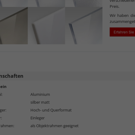
verschiedenen
Preis.
Wir haben di
zusammenget
Erfahren Sie
nschaften
ein
l:
Aluminium
silber matt
ger:
Hoch- und Querformat
r:
Einleger
erahmen:
als Objektrahmen geeignet