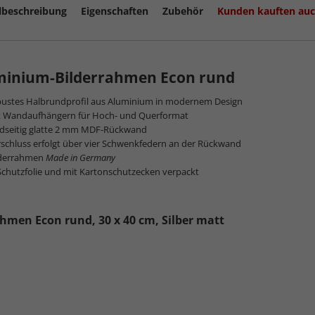
lbeschreibung
Eigenschaften
Zubehör
Kunden kauften au
minium-Bilderrahmen Econ rund
mehr zu K
bustes Halbrundprofil aus Aluminium in modernem Design
t Wandaufhängern für Hoch- und Querformat
idseitig glatte 2 mm MDF-Rückwand
schluss erfolgt über vier Schwenkfedern an der Rückwand
lderrahmen
Made in Germany
Schutzfolie und mit Kartonschutzecken verpackt
hmen Econ rund, 30 x 40 cm, Silber matt