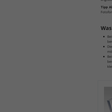
Tipp A
Fotofor
Was 
Be
ben
Die
mög
Bei
bes
kle