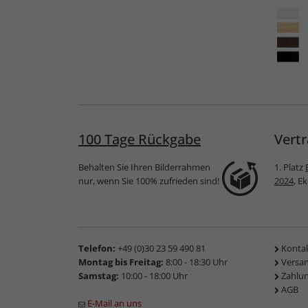
rrahmen
Barock-Bilderrahmen
Holz-Bilderrahmen
Daria
Tisar
100 Tage Rückgabe
Vertr
Behalten Sie Ihren Bilderrahmen
1. Platz
nur, wenn Sie 100% zufrieden sind!
2024
, E
Telefon:
+49 (0)30 23 59 490 81
Konta
Montag bis Freitag:
8:00 - 18:30 Uhr
Versa
Samstag:
10:00 - 18:00 Uhr
Zahlu
AGB
E-Mail an uns