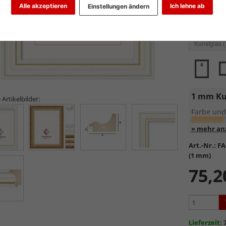
Alle akzeptieren
Ich lehne ab
Einstellungen ändern
Glasart wähl
1 mm Ku
 Artikelbilder:
Farbe und
Entspiege
Art.-Nr.:
FA
(1 mm)
Günstig
75,2
Sehr dü
Formate
Unglei
Anpress
Sehr k
Lieferzeit: