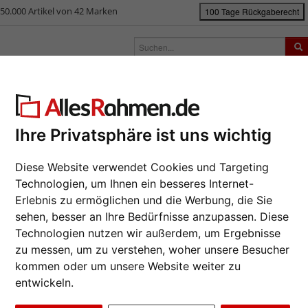
50.000 Artikel von 42 Marken
100 Tage Rückgaberecht
rken
Bilderrahmen nach Maß
Passepartouts
Zubehör
S
ück
|
Bilderrahmen-Shop
Rahmengrößen
40x60 cm
Barock-Bilderrah
ock-Bilderrahmen Olivia
Ihre Privatsphäre ist uns wichtig
Da wir die B
Diese Website verwendet Cookies und Targeting
Hersteller au
Technologien, um Ihnen ein besseres Internet-
eines Auftra
Erlebnis zu ermöglichen und die Werbung, die Sie
Format wähl
sehen, besser an Ihre Bedürfnisse anzupassen. Diese
Technologien nutzen wir außerdem, um Ergebnisse
Farbe wähle
zu messen, um zu verstehen, woher unsere Besucher
kommen oder um unsere Website weiter zu
entwickeln.
Weiter