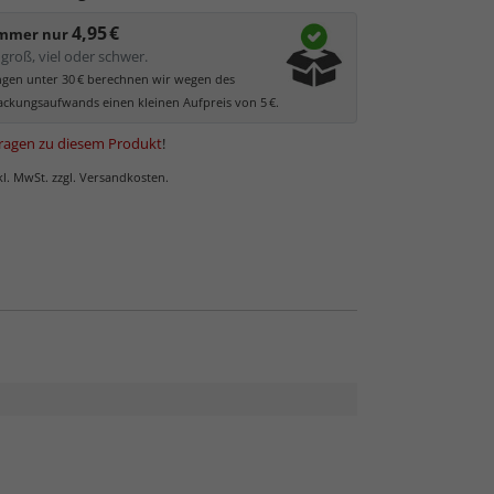
ezogen werden muss.
4,95 €
statisch
geladen, dadurch werden Staub und feine
immer nur
l angezogen.
groß, viel oder schwer.
ungen unter 30 € berechnen wir wegen des
ckungsaufwands einen kleinen Aufpreis von 5 €.
ragen zu diesem Produkt
!
nkl. MwSt. zzgl. Versandkosten.
unstglas und Acrylglas