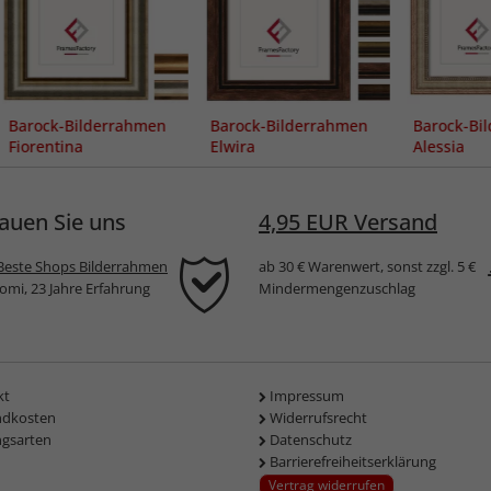
Barock-Bilderrahmen
Barock-Bilderrahmen
Barock-Bi
Fiorentina
Elwira
Alessia
auen Sie uns
4,95 EUR Versand
Beste Shops Bilderrahmen
ab 30 € Warenwert, sonst zzgl. 5 €
komi, 23 Jahre Erfahrung
Mindermengenzuschlag
kt
Impressum
ndkosten
Widerrufsrecht
ngsarten
Datenschutz
Barrierefreiheitserklärung
Vertrag widerrufen