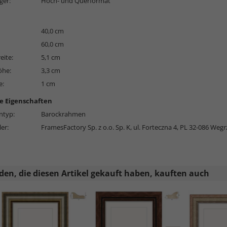
ger:
Hoch- und Querformat
40,0 cm
60,0 cm
eite:
5,1 cm
öhe:
3,3 cm
e:
1 cm
e Eigenschaften
typ:
Barockrahmen
ler:
FramesFactory Sp. z o.o. Sp. K, ul. Forteczna 4, PL 32-086 Wegr
en, die diesen Artikel gekauft haben, kauften auch