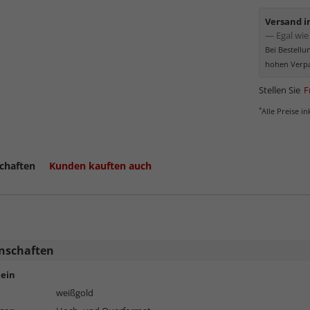
die abg
Elektro
Versand 
Partike
— Egal wie 
Bei Bestell
hohen Verpa
Stellen Sie
F
*
Alle Preise i
chaften
Kunden kauften auch
mehr zu K
nschaften
ein
weißgold