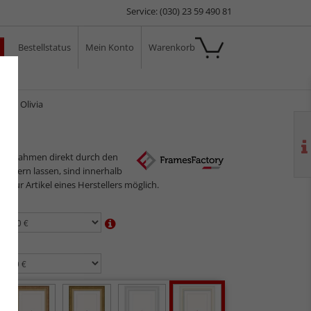
Service: (030) 23 59 490 81
Bestellstatus
Mein Konto
Warenkorb
ale
men Olivia
ilderrahmen direkt durch den
sliefern lassen, sind innerhalb
gs nur Artikel eines Herstellers möglich.
en:
n: