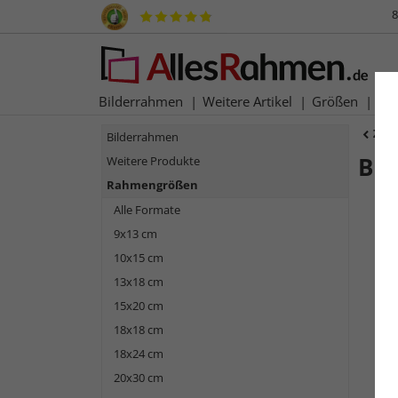
8
Bilderrahmen
Weitere Artikel
Größen
Ma
Zur
Bilderrahmen
Bar
Weitere Produkte
Rahmengrößen
Alle Formate
9x13 cm
10x15 cm
13x18 cm
15x20 cm
18x18 cm
18x24 cm
Zurück
20x30 cm