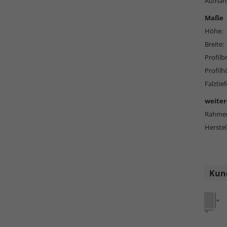
Aufhän
Maße
Höhe:
Breite:
Profilbr
Profilh
Falztief
weiter
Rahmen
Herstel
Kund