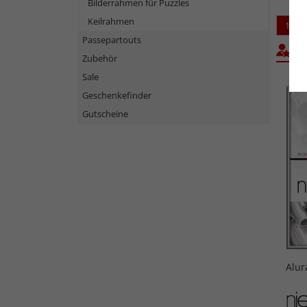
Bilderrahmen für Puzzles
Keilrahmen
1
Passepartouts
Bel
Zubehör
Sale
Geschenkefinder
Gutscheine
Alur