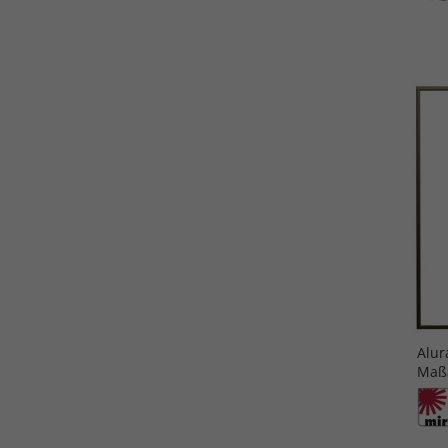
Alu
Maßa