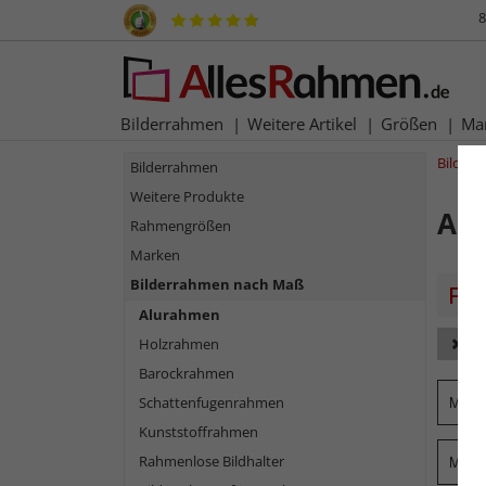
8
Bilderrahmen
Weitere Artikel
Größen
Ma
Bilder
Bilderrahmen
Weitere Produkte
Al
Rahmengrößen
Marken
Bilderrahmen nach Maß
Alurahmen
Holzrahmen
Gl
Barockrahmen
Mark
Schattenfugenrahmen
Kunststoffrahmen
Rahmenlose Bildhalter
Max.