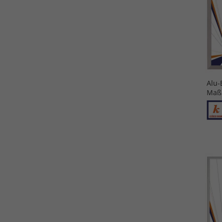
Alu-
Maßa