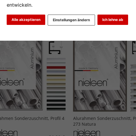
entwickeln.
2
3
>
Alle akzeptieren
Ich lehne ab
Einstellungen ändern
iebtheit
Preis aufsteigend
Preis absteigend
ahmen Sonderzuschnitt, Profil 4
Alurahmen Sonderzuschnitt, Pr
273 Natura