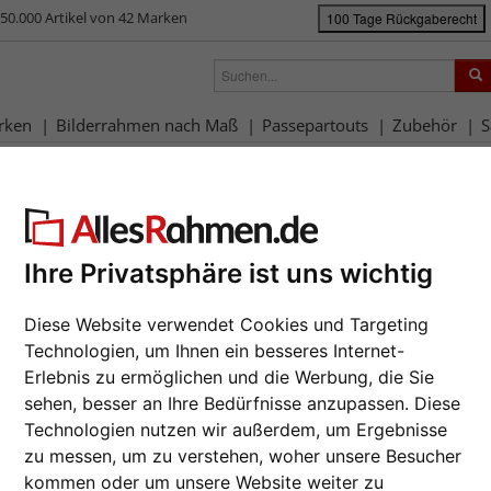
50.000 Artikel von 42 Marken
100 Tage Rückgaberecht
rken
Bilderrahmen nach Maß
Passepartouts
Zubehör
S
rahmen-Shop
Bilderrahmen nach Maß
Alurahmen
Filterergebnis
urahmen
Ihre Privatsphäre ist uns wichtig
Diese Website verwendet Cookies und Targeting
asart: Kunstglas
Max. Größe: > 80 x 120 cm
Technologien, um Ihnen ein besseres Internet-
Erlebnis zu ermöglichen und die Werbung, die Sie
sehen, besser an Ihre Bedürfnisse anzupassen. Diese
e
Farbe
Glasart
Technologien nutzen wir außerdem, um Ergebnisse
zu messen, um zu verstehen, woher unsere Besucher
 Größe
Profilhöhe
Profilbreite
kommen oder um unsere Website weiter zu