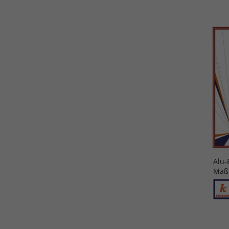
Alu-
Maßa