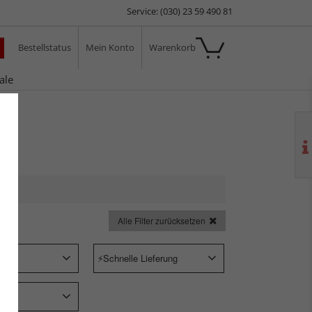
Service: (030) 23 59 490 81
Bestellstatus
Mein Konto
Warenkorb
ale
Alle Filter zurücksetzen
Schnelle Lieferung