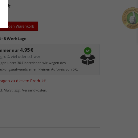
*
 €
In den Warenkorb
6 - 8 Werktage
4,95 €
immer nur
groß, viel oder schwer.
ungen unter 30 € berechnen wir wegen des
ckungsaufwands einen kleinen Aufpreis von 5 €.
ragen zu diesem Produkt
!
nkl. MwSt. zzgl. Versandkosten.