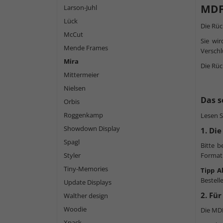
MDF
Larson-Juhl
Lück
Die Rüc
McCut
Sie wi
Mende Frames
Verschl
Mira
Die Rü
Mittermeier
Nielsen
Das s
Orbis
Roggenkamp
Lesen S
Showdown Display
1. Di
Spagl
Bitte b
Styler
Format 
Tiny-Memories
Tipp A
Bestell
Update Displays
2. Fü
Walther design
Woodie
Die MDF
Xpack