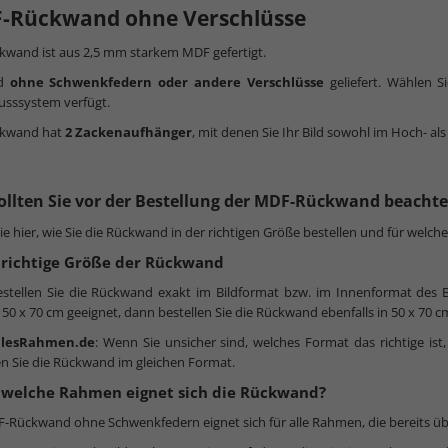
-Rückwand ohne Verschlüsse
kwand ist aus 2,5 mm starkem MDF gefertigt.
rd
ohne Schwenkfedern oder andere Verschlüsse
geliefert. Wählen S
usssystem verfügt.
ckwand hat
2 Zackenaufhänger
, mit denen Sie Ihr Bild sowohl im Hoch- 
ollten Sie vor der Bestellung der MDF-Rückwand beacht
ie hier, wie Sie die Rückwand in der richtigen Größe bestellen und für welche
e richtige Größe der Rückwand
estellen Sie die Rückwand exakt im Bildformat bzw. im Innenformat des Bil
50 x 70 cm geeignet, dann bestellen Sie die Rückwand ebenfalls in 50 x 70 c
llesRahmen.de
: Wenn Sie unsicher sind, welches Format das richtige ist
en Sie die Rückwand im gleichen Format.
r welche Rahmen eignet sich die Rückwand?
-Rückwand ohne Schwenkfedern eignet sich für alle Rahmen, die bereits üb