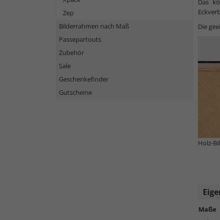
Das kö
Eckverb
Zep
Bilderrahmen nach Maß
Die gee
Passepartouts
Zubehör
Sale
Geschenkefinder
Gutscheine
Holz-B
Eige
Maße