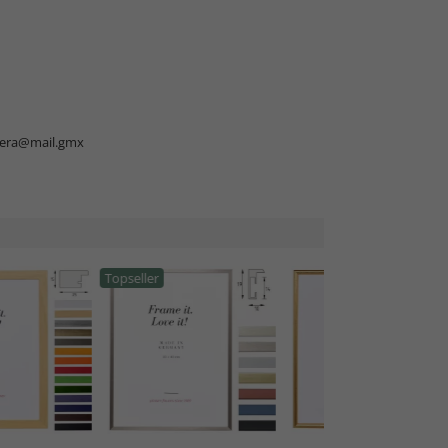
vera@mail.gmx
Topseller