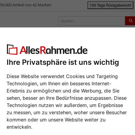
50.000 Artikel von 42 Marken
100 Tage Rückgaberecht
rken
Bilderrahmen nach Maß
Passepartouts
Zubehör
S
ück
|
Bilderrahmen-Shop
Marken
Mira
Bilderrahmen-Rückwand aus 
lderrahmen-Rückwand aus MDF i
Ihre Privatsphäre ist uns wichtig
Da wir die B
Hersteller au
Diese Website verwendet Cookies und Targeting
Auftrags nur
Technologien, um Ihnen ein besseres Internet-
Format wähl
Erlebnis zu ermöglichen und die Werbung, die Sie
sehen, besser an Ihre Bedürfnisse anzupassen. Diese
Technologien nutzen wir außerdem, um Ergebnisse
zu messen, um zu verstehen, woher unsere Besucher
0,25 cm
kommen oder um unsere Website weiter zu
Art.-Nr.:
MI
entwickeln.
Weiter
MDF inkl. 