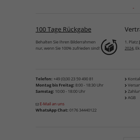
hmen ART
Antireflexglas -
Antireflexglas-
Entspiegeltes Glas für
Zuschnitt -
Bilderrahmen
Entspiegeltes Glas für
Bilderrahmen
100 Tage Rückgabe
Vertr
Behalten Sie Ihren Bilderrahmen
1. Platz
nur, wenn Sie 100% zufrieden sind!
2024
, E
Telefon:
+49 (0)30 23 59 490 81
Konta
Montag bis Freitag:
8:00 - 18:30 Uhr
Versa
Samstag:
10:00 - 18:00 Uhr
Zahlu
AGB
E-Mail an uns
WhatsApp Chat:
0176 34440122