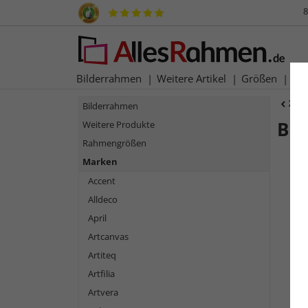
8
Bilderrahmen
Weitere Artikel
Größen
Ma
Zur
Bilderrahmen
Bi
Weitere Produkte
Rahmengrößen
Marken
Accent
Alldeco
April
Artcanvas
Artiteq
Artfilia
Zurück
Artvera