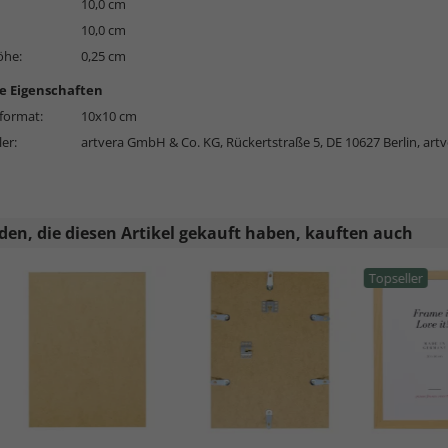
10,0 cm
10,0 cm
öhe:
0,25 cm
e Eigenschaften
format:
10x10 cm
ler:
artvera GmbH & Co. KG, Rückertstraße 5, DE 10627 Berlin,
art
en, die diesen Artikel gekauft haben, kauften auch
Topseller