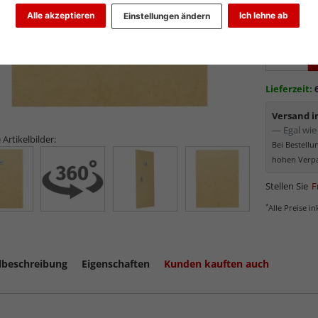
1,90
Alle akzeptieren
Ich lehne ab
Einstellungen ändern
Lieferzeit:
Versand 
— Egal wie 
 Artikelbilder:
Bei Bestell
hohen Verpa
Stellen Sie
F
*
Alle Preise i
lbeschreibung
Eigenschaften
Kunden kauften auch