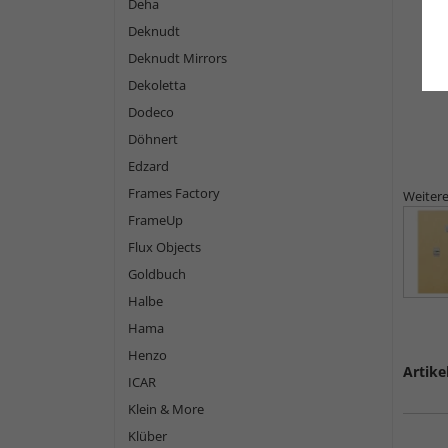
Deha
Deknudt
Deknudt Mirrors
Dekoletta
Dodeco
Döhnert
Edzard
Frames Factory
Weitere
FrameUp
Flux Objects
Goldbuch
Halbe
Hama
Henzo
Artike
ICAR
Klein & More
Klüber