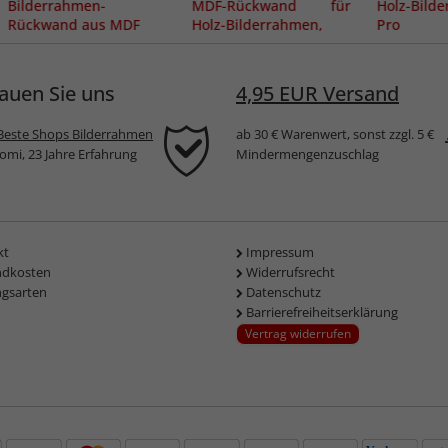
Bilderrahmen-
MDF-Rückwand für
Holz-Bild
Rückwand aus MDF
Holz-Bilderrahmen,
Pro
inkl. Aufhängern &
Klemmen
auen Sie uns
4,95 EUR Versand
Beste Shops Bilderrahmen
ab 30 € Warenwert, sonst zzgl. 5 €
komi, 23 Jahre Erfahrung
Mindermengenzuschlag
kt
Impressum
ndkosten
Widerrufsrecht
ngsarten
Datenschutz
Barrierefreiheitserklärung
Vertrag widerrufen