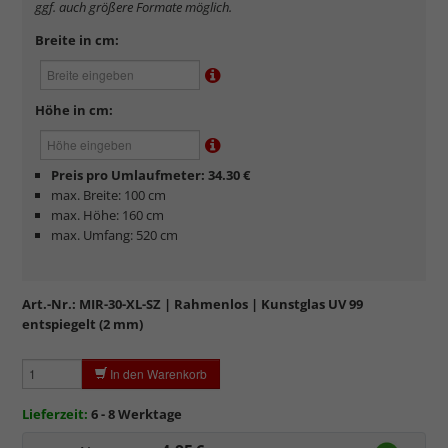
ggf. auch größere Formate möglich.
der Farben.
Einseitig mattiert
, wodurch eintreffendes Licht zerstreut
Breite in cm:
und direkte Reflexionen deutlich reduziert werden.
Sehr kratzempfindlich
, daher Schutzfolie auf beiden Seiten,
die abgezogen werden muss.
Höhe in cm:
Elektrostatisch
geladen, daher werden Staub und feine
Partikel angezogen.
Mattiertes Antireflexglas ist
nicht für Passepartouts und
Preis pro Umlaufmeter: 34.30 €
Distanzrahmen geeignet
. Mit zunehmendem Abstand zum
max. Breite: 100 cm
Bild wird dieses Glas milchig.
max. Höhe: 160 cm
max. Umfang: 520 cm
Art.-Nr.:
MIR-30-XL-SZ
| Rahmenlos | Kunstglas UV 99
entspiegelt (2 mm)
In den Warenkorb
Lieferzeit:
6 - 8 Werktage