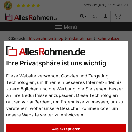
Service: (030) 23 59 490 81
Menü
Zurück
|
Bilderrahmen-Shop
Bilderrahmen
Rahmenlose
Bildhalter
Cliprahmen - Maßanfertigung bis 100x160 cm
Cliprahmen -
Maßanfertigung bis 100x160
Ihre Privatsphäre ist uns wichtig
cm
Diese Website verwendet Cookies und Targeting
Technologien, um Ihnen ein besseres Internet-Erlebnis
zu ermöglichen und die Werbung, die Sie sehen, besser
an Ihre Bedürfnisse anzupassen. Diese Technologien
nutzen wir außerdem, um Ergebnisse zu messen, um zu
verstehen, woher unsere Besucher kommen oder um
unsere Website weiter zu entwickeln.
Alle akzeptieren