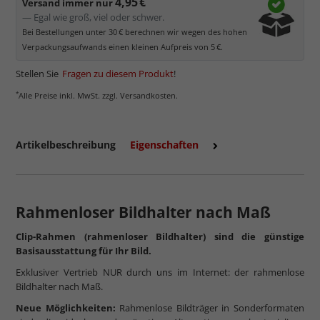
4,95 €
Versand immer nur
— Egal wie groß, viel oder schwer.
Bei Bestellungen unter 30 € berechnen wir wegen des hohen
mehr zu Kunstglas und Acrylglas
Verpackungsaufwands einen kleinen Aufpreis von 5 €.
Stellen Sie
Fragen zu diesem Produkt
!
*
Alle Preise inkl. MwSt. zzgl. Versandkosten.
Artikelbeschreibung
Eigenschaften
Rahmenloser Bildhalter nach Maß
Clip-Rahmen (rahmenloser Bildhalter) sind die günstige
Basisausstattung für Ihr Bild.
Exklusiver Vertrieb NUR durch uns im Internet: der rahmenlose
Bildhalter nach Maß.
Neue Möglichkeiten:
Rahmenlose Bildträger in Sonderformaten