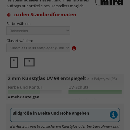
Auftrags nur Artikel eines Herstellers möglich.
zu den Standardformaten
Farbe wählen:
Glasart wählen:
2 mm Kunstglas UV 99 entspiegelt
aus Polystyrol (PS)
Farbe und Kontur:
UV-Schutz:
Entspiegelung:
Kratzfestigkeit:
Bildgröße in Breite und Höhe angeben
Sehr leicht und bruchsicher
, daher auch für große Formate
geeignet.
Bei Auswahl von bruchsicherem Kunstglas oder bei Leerrahmen sind
Maximaler
UV Schutz von 99%
gegen frühzeiges Verblassen