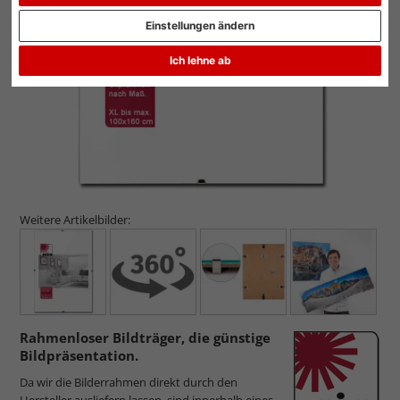
Zurück
Weit
Einstellungen ändern
Ich lehne ab
Weitere Artikelbilder:
Rahmenloser Bildträger, die günstige
Bildpräsentation.
Da wir die Bilderrahmen direkt durch den
Hersteller ausliefern lassen, sind innerhalb eines