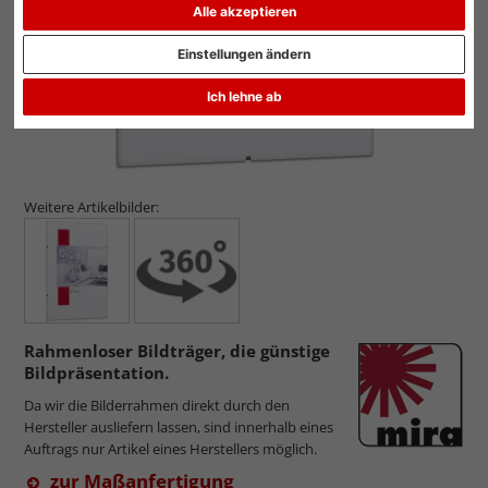
Alle akzeptieren
Einstellungen ändern
Ich lehne ab
Weitere Artikelbilder:
Rahmenloser Bildträger, die günstige
Bildpräsentation.
Da wir die Bilderrahmen direkt durch den
Hersteller ausliefern lassen, sind innerhalb eines
Auftrags nur Artikel eines Herstellers möglich.
zur Maßanfertigung