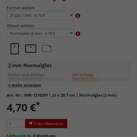
Format wählen:
Glasart wählen:
2 mm Normalglas
Farbe und Kontur:
UV-Schutz:
ca. 45%
Entspiegelung:
Kratzfestigkeit:
Art.-Nr.:
MIR-1210297
| 21 x 29.7 cm | Normalglas (2 mm)
*
Standardglas
in hochwertiger Floatglas-Qualität.
4,70 €
Formstabil, preiswert, witterungs- und hitzebeständig
sowie
kratzfest.
In den Warenkorb
Reflektierende Oberfläche
, die als störend empfunden
werden kann.
Lieferzeit:
6 - 8 Werktage