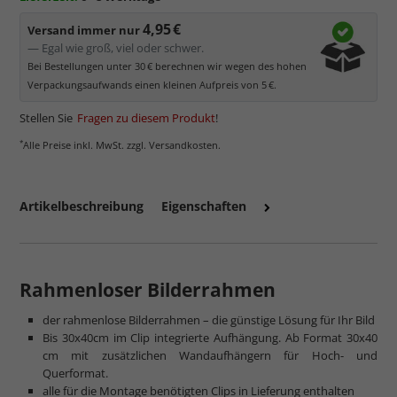
Minimaler UV-Schutz von ca. 45%
, daher primär physischer
Schutz des Bildes.
4,95 €
Versand immer nur
Normalglas hat eine leichte Grünfärbung
, wodurch es im
— Egal wie groß, viel oder schwer.
Bereich der Weißtöne zu einem dezenten Grünschimmer
Bei Bestellungen unter 30 € berechnen wir wegen des hohen
kommt. Für Bilder mit hellen Farben empfehlen wir Kunst- oder
Verpackungsaufwands einen kleinen Aufpreis von 5 €.
Museumsglas.
Stellen Sie
Fragen zu diesem Produkt
!
*
Alle Preise inkl. MwSt. zzgl. Versandkosten.
Artikelbeschreibung
Eigenschaften
Rahmenloser Bilderrahmen
der rahmenlose Bilderrahmen – die günstige Lösung für Ihr Bild
Bis 30x40cm im Clip integrierte Aufhängung. Ab Format 30x40
mehr zum Normalglas
cm mit zusätzlichen Wandaufhängern für Hoch- und
Querformat.
alle für die Montage benötigten Clips in Lieferung enthalten