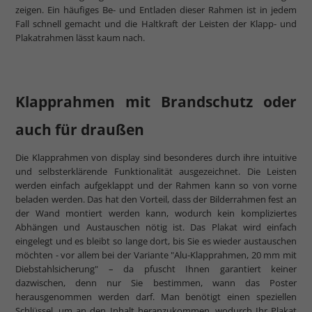
zeigen. Ein häufiges Be- und Entladen dieser Rahmen ist in jedem
Fall schnell gemacht und die Haltkraft der Leisten der Klapp- und
Plakatrahmen lässt kaum nach.
Klapprahmen mit Brandschutz oder
auch für draußen
Die Klapprahmen von display sind besonderes durch ihre intuitive
und selbsterklärende Funktionalität ausgezeichnet. Die Leisten
werden einfach aufgeklappt und der Rahmen kann so von vorne
beladen werden. Das hat den Vorteil, dass der Bilderrahmen fest an
der Wand montiert werden kann, wodurch kein kompliziertes
Abhängen und Austauschen nötig ist. Das Plakat wird einfach
eingelegt und es bleibt so lange dort, bis Sie es wieder austauschen
möchten - vor allem bei der Variante "Alu-Klapprahmen, 20 mm mit
Diebstahlsicherung" – da pfuscht Ihnen garantiert keiner
dazwischen, denn nur Sie bestimmen, wann das Poster
herausgenommen werden darf. Man benötigt einen speziellen
Schlüssel, um an den Inhalt heranzukommen, wodurch Ihr Plakat