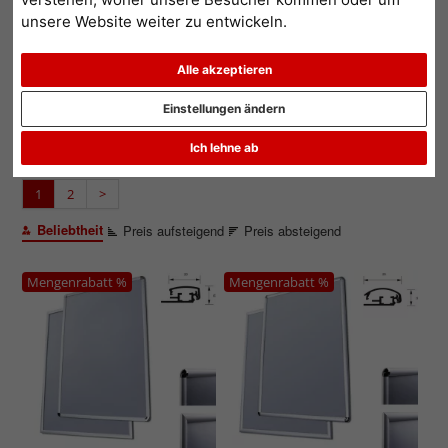
aller Art.
unsere Website weiter zu entwickeln.
weiterlesen...
Alle akzeptieren
Einstellungen ändern
Rahmentyp: Klapprahmen
Alle Filter zurücksetzen
Ich lehne ab
1
2
>
Beliebtheit
Preis aufsteigend
Preis absteigend
Mengenrabatt %
Mengenrabatt %