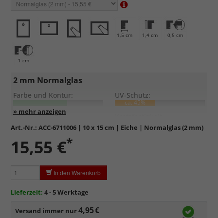
1,5 cm
1,4 cm
0,5 cm
1 cm
2 mm Normalglas
Farbe und Kontur:
UV-Schutz:
ca. 45%
Entspiegelung:
Kratzfestigkeit:
Art.-Nr.:
ACC-6711006
| 10 x 15 cm | Eiche | Normalglas (2 mm)
*
Standardglas
in hochwertiger Floatglas-Qualität.
15,55 €
Formstabil, preiswert, witterungs- und hitzebeständig
sowie
kratzfest.
In den Warenkorb
Reflektierende Oberfläche
, die als störend empfunden
werden kann.
Lieferzeit:
4 - 5 Werktage
Minimaler UV-Schutz von ca. 45%
, daher primär physischer
Schutz des Bildes.
4,95 €
Versand immer nur