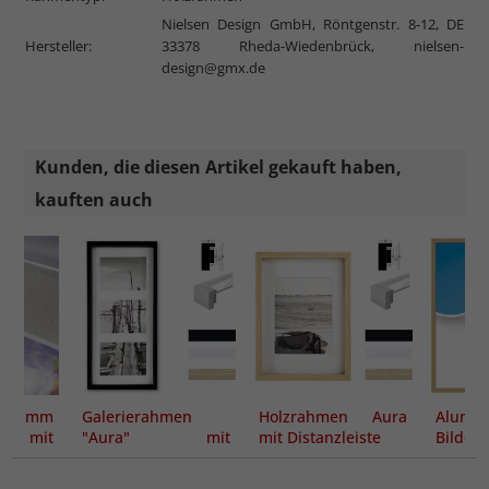
Nielsen Design GmbH, Röntgenstr. 8-12, DE
Hersteller:
33378 Rheda-Wiedenbrück,
nielsen-
design@gmx.de
Kunden, die diesen Artikel gekauft haben,
kauften auch
 mm
Galerierahmen
Holzrahmen Aura
Alumin
ut mit
"Aura" mit
mit Distanzleiste
Bilder
schnitt
Distanzleiste