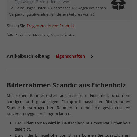
Normalglas hat eine leichte Grünfärbung
, wodurch es im
— Egal wie groß, viel oder schwer.
Bereich der Weißtöne zu einem dezenten Grünschimmer
Bei Bestellungen unter 30 € berechnen wir wegen des hohen
kommt. Für Bilder mit hellen Farben empfehlen wir Kunst- oder
Verpackungsaufwands einen kleinen Aufpreis von 5 €.
Museumsglas.
Stellen Sie
Fragen zu diesem Produkt
!
*
Alle Preise inkl. MwSt. zzgl. Versandkosten.
Artikelbeschreibung
Eigenschaften
Bilderrahmen Scandic aus Eichenholz
Mit seinen Rahmenleisten aus massivem Eichenholz und dem
kantigen und geradlinigen Flachprofil passt der Bilderrahmen
mehr zum Normalglas
Scandic hervorragend zu Räumen, in denen die gestalterischen
Maximen Hygge und Lagom lauten.
Der Bilderrahmen wird in Deutschland aus massiver Eichenholz
gefertigt.
Durch die Einlegehöhe von 3 mm können Sie zusätzlich ein