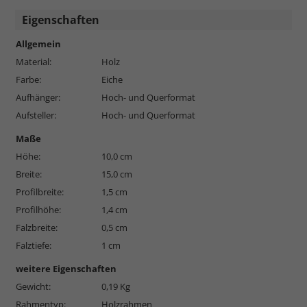
Eigenschaften
Allgemein
Material:
Holz
Farbe:
Eiche
Aufhänger:
Hoch- und Querformat
Aufsteller:
Hoch- und Querformat
Maße
Höhe:
10,0 cm
Breite:
15,0 cm
Profilbreite:
1,5 cm
Profilhöhe:
1,4 cm
Falzbreite:
0,5 cm
Falztiefe:
1 cm
weitere Eigenschaften
Gewicht:
0,19 Kg
Rahmentyp:
Holzrahmen