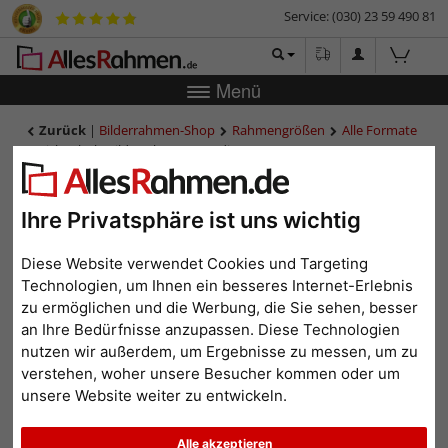
Service: (030) 23 59 490 81
Menü
Zurück
|
Bilderrahmen-Shop
Rahmengrößen
Alle Formate
Eichenholz-Bilderrahmen Scandic
Eichenholz-Bilderrahmen
Scandic
Ihre Privatsphäre ist uns wichtig
Diese Website verwendet Cookies und Targeting
Technologien, um Ihnen ein besseres Internet-Erlebnis
zu ermöglichen und die Werbung, die Sie sehen, besser
an Ihre Bedürfnisse anzupassen. Diese Technologien
nutzen wir außerdem, um Ergebnisse zu messen, um zu
verstehen, woher unsere Besucher kommen oder um
unsere Website weiter zu entwickeln.
Zurück
Weit
Alle akzeptieren