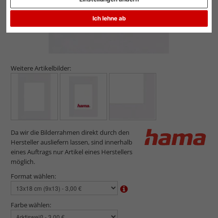
Ich lehne ab
Weitere Artikelbilder:
Da wir die Bilderrahmen direkt durch den
Hersteller ausliefern lassen, sind innerhalb
eines Auftrags nur Artikel eines Herstellers
möglich.
Format wählen:
Farbe wählen: