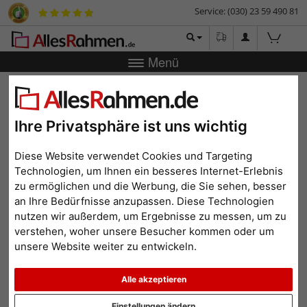
Service: (030) 23 59 490 81
Menü
Zurück
|
Bilderrahmen-Shop
Passepartouts
Fertig-
Passepartout
Fertig-Passepartout
Ihre Privatsphäre ist uns wichtig
Diese Website verwendet Cookies und Targeting
Technologien, um Ihnen ein besseres Internet-Erlebnis
zu ermöglichen und die Werbung, die Sie sehen, besser
an Ihre Bedürfnisse anzupassen. Diese Technologien
nutzen wir außerdem, um Ergebnisse zu messen, um zu
verstehen, woher unsere Besucher kommen oder um
unsere Website weiter zu entwickeln.
Zurück
Weit
Alle akzeptieren
Einstellungen ändern