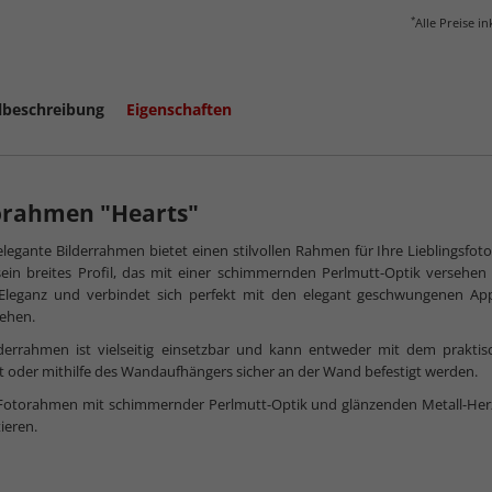
*
Alle Preise i
lbeschreibung
Eigenschaften
orahmen "Hearts"
elegante Bilderrahmen bietet einen stilvollen Rahmen für Ihre Lieblingsfoto
mehr zum
ein breites Profil, das mit einer schimmernden Perlmutt-Optik versehen
 Eleganz und verbindet sich perfekt mit den elegant geschwungenen Ap
ehen.
lderrahmen ist vielseitig einsetzbar und kann entweder mit dem praktis
rt oder mithilfe des Wandaufhängers sicher an der Wand befestigt werden.
Fotorahmen mit schimmernder Perlmutt-Optik und glänzenden Metall-Herzen i
ieren.