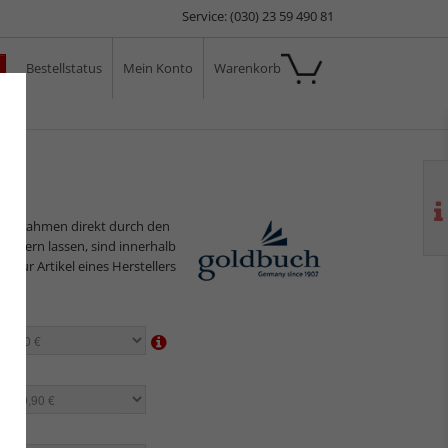
Service: (030) 23 59 490 81
Bestellstatus
Mein Konto
Warenkorb
ale
ilderrahmen direkt durch den
sliefern lassen, sind innerhalb
s nur Artikel eines Herstellers
en:
n:
en: