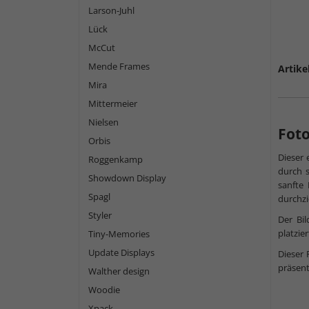
Larson-Juhl
Lück
McCut
Mende Frames
Artike
Mira
Mittermeier
Nielsen
Fot
Orbis
Dieser 
Roggenkamp
durch s
Showdown Display
sanfte
Spagl
durchzi
Styler
Der Bi
platzie
Tiny-Memories
Update Displays
Dieser 
präsent
Walther design
Woodie
Xpack