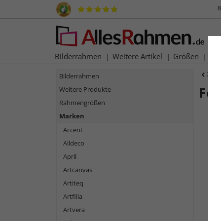
8
Bilderrahmen
Weitere Artikel
Größen
Ma
Zur
Bilderrahmen
Fo
Weitere Produkte
Rahmengrößen
Marken
Accent
Alldeco
April
Artcanvas
Artiteq
Artfilia
Zurück
Artvera