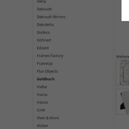
Deha
Deknudt
Deknudt Mirrors
Dekoletta
Dodeco
Döhnert
Edzard
Frames Factory
Weitere
FrameUp
Flux Objects
Goldbuch
Halbe
Hama
Henzo
ICAR
Klein & More
Klüber