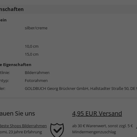
nschaften
ein
silber/creme
10,0 cm
15,0 cm
e Eigenschaften
linie:
Bilderrahmen
typ:
Fotorahmen
ler:
GOLDBUCH Georg Brückner GmbH, Hallstadter Straße 50, DE
auen Sie uns
4,95 EUR Versand
Beste Shops Bilderrahmen
ab 30 € Warenwert, sonst zzgl. 5 €
komi, 23 Jahre Erfahrung
Mindermengenzuschlag