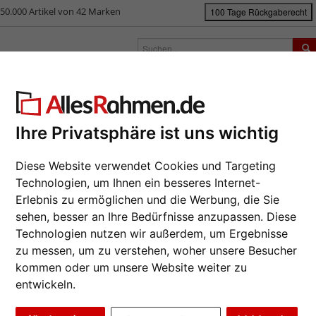
50.000 Artikel von 42 Marken
100 Tage Rückgaberecht
rken
Bilderrahmen nach Maß
Passepartouts
Zubehör
S
ück
|
Bilderrahmen-Shop
Marken
Goldbuch
Fotorahmen "Hearts"
torahmen "Hearts"
Ihre Privatsphäre ist uns wichtig
Da wir die B
Diese Website verwendet Cookies und Targeting
Hersteller au
Technologien, um Ihnen ein besseres Internet-
eines Auftrag
Erlebnis zu ermöglichen und die Werbung, die Sie
möglich.
sehen, besser an Ihre Bedürfnisse anzupassen. Diese
Format wähl
Technologien nutzen wir außerdem, um Ergebnisse
zu messen, um zu verstehen, woher unsere Besucher
Farbe wähle
kommen oder um unsere Website weiter zu
entwickeln.
Weiter
Glasart wähl