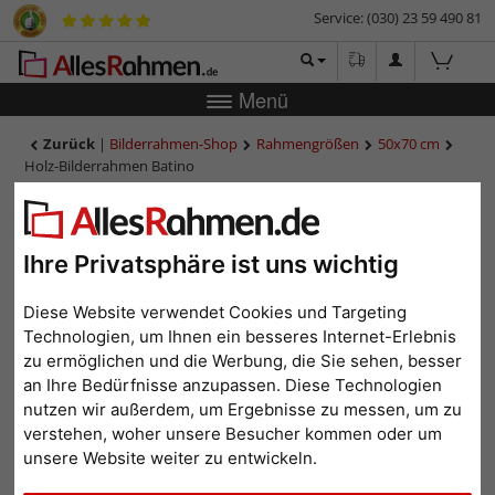
Service: (030) 23 59 490 81
Menü
Zurück
|
Bilderrahmen-Shop
Rahmengrößen
50x70 cm
Holz-Bilderrahmen Batino
Holz-Bilderrahmen Batino
Ihre Privatsphäre ist uns wichtig
Diese Website verwendet Cookies und Targeting
Technologien, um Ihnen ein besseres Internet-Erlebnis
zu ermöglichen und die Werbung, die Sie sehen, besser
an Ihre Bedürfnisse anzupassen. Diese Technologien
nutzen wir außerdem, um Ergebnisse zu messen, um zu
verstehen, woher unsere Besucher kommen oder um
unsere Website weiter zu entwickeln.
Zurück
Weit