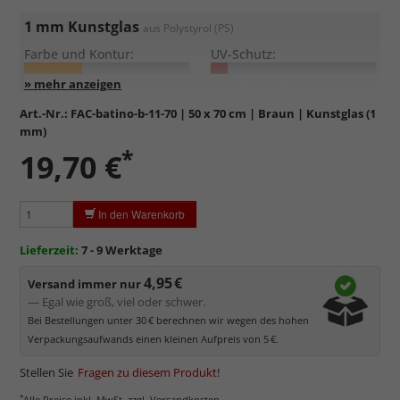
1 mm Kunstglas
aus Polystyrol (PS)
Farbe und Kontur:
UV-Schutz:
Entspiegelung:
Kratzfestigkeit:
Art.-Nr.:
FAC-batino-b-11-70
| 50 x 70 cm | Braun | Kunstglas (1
mm)
Günstig, leicht und bruchsicher
*
19,70 €
Sehr dünn, nicht formstabil
. Die Einrahmung größerer
Formate ist somit etwas mühsam.
Ungleichmäßige Reflexionen
durch geringen Anpressdruck
In den Warenkorb
der biegsamen Scheibe.
Sehr kratzempfindlich
, daher Schutzfolie auf beiden Seiten,
Lieferzeit:
7 - 9 Werktage
die abgezogen werden muss.
4,95 €
Elektrostatisch
geladen, dadurch werden Staub und feine
Versand immer nur
Partikel angezogen.
— Egal wie groß, viel oder schwer.
Bei Bestellungen unter 30 € berechnen wir wegen des hohen
Verpackungsaufwands einen kleinen Aufpreis von 5 €.
Stellen Sie
Fragen zu diesem Produkt
!
*
Alle Preise inkl. MwSt. zzgl. Versandkosten.