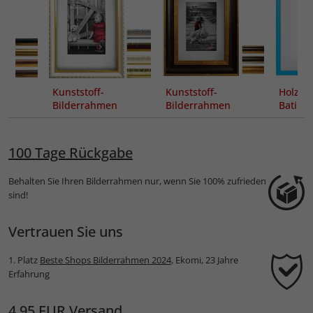
Kunststoff-
Kunststoff-
Holz-B
n
Bilderrahmen
Bilderrahmen
Bat
Alaska
Arizona
Passep
100 Tage Rückgabe
Behalten Sie Ihren Bilderrahmen nur, wenn Sie 100% zufrieden
sind!
Vertrauen Sie uns
1. Platz
Beste Shops Bilderrahmen 2024
, Ekomi, 23 Jahre
Erfahrung
4,95 EUR Versand