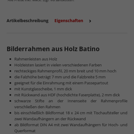
Artikelbeschreibung
Eigenschaften
Bilderrahmen aus Holz Batino
mehr zu Kunstglas und Acrylglas
Rahmenleisten aus Holz
Holzleisten lasiert in vielen verschiedenen Farben
rechteckiges Rahmenprofil, 20 mm breit und 10 mm hoch
die Falzhöhe beträgt 7 mm und die Falzbreite 5 mm
geeignet für die Einrahmung mit einem Passepartout
mit Kunstglasscheibe, 1 mm dick
mit Rückwand aus HDF (hochdichte Faserplatte), 2 mm dick
schwarze Stifte an der Innenseite der Rahmenprofile
verschließen den Rahmen
bis einschließlich Bildformat 18 x 24 cm mit Tischaufsteller und
zwei Wandaufhängern an der Rückwand
ab Bildformat DIN A4 mit zwei Wandaufhängern für Hoch- und
Querformat