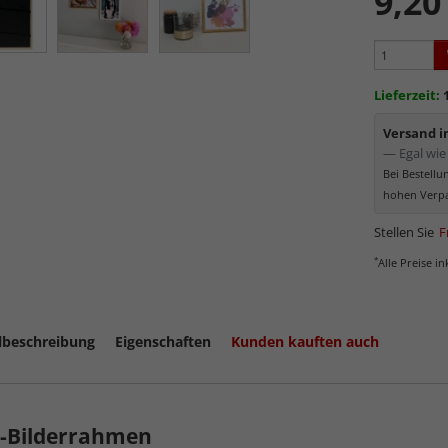
9,20
sowie
k
Reflek
werden
Minima
Lieferzeit:
Schutz d
Normal
Versand 
Bereich
— Egal wie 
kommt. Für 
Bei Bestell
Museumsgl
hohen Verpa
Stellen Sie
F
*
Alle Preise i
lbeschreibung
Eigenschaften
Kunden kauften auch
z-Bilderrahmen