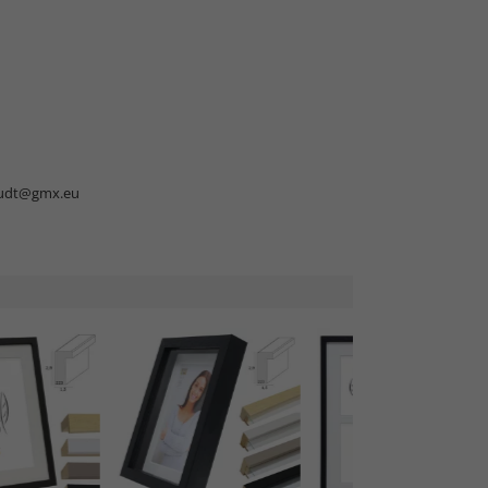
udt@gmx.eu