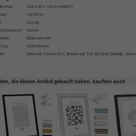
format:
14,8 x 20 x 1,4 cm (HxBxT)
mat:
13x18 cm
t:
0,22 Kg
al Rückwand:
Karton
linie:
Bilderrahmen
typ:
Holzrahmen
ler:
Deknudt Frames N.V., Breestraat 31A, BE 8540 Deerlijk ,
dekn
en, die diesen Artikel gekauft haben, kauften auch