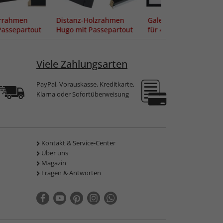
errahmen
Distanz-Holzrahmen
Galerierahmen Hug
Passepartout
Hugo mit Passepartout
für 4 Bilder 10x15 cm
Viele Zahlungsarten
PayPal, Vorauskasse, Kreditkarte,
Klarna oder Sofortüberweisung
Kontakt & Service-Center
Über uns
Magazin
Fragen & Antworten