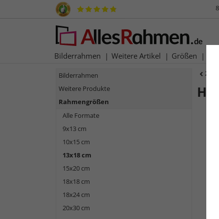
8
Bilderrahmen
Weitere Artikel
Größen
Ma
Zur
Bilderrahmen
Hol
Weitere Produkte
Rahmengrößen
Alle Formate
9x13 cm
10x15 cm
13x18 cm
15x20 cm
18x18 cm
18x24 cm
Zurück
20x30 cm