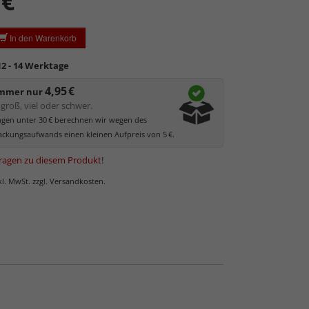
 €
ratzfest.
tierende Oberfläche
, die als störend empfunden
In den Warenkorb
 kann.
ler UV-Schutz von ca. 45%
, daher primär physischer
12 - 14 Werktage
es Bildes.
4,95 €
glas hat eine leichte Grünfärbung
, wodurch es im
immer nur
 der Weißtöne zu einem dezenten Grünschimmer
groß, viel oder schwer.
Bilder mit hellen Farben empfehlen wir Kunst- oder
ungen unter 30 € berechnen wir wegen des
as.
ckungsaufwands einen kleinen Aufpreis von 5 €.
ragen zu diesem Produkt
!
nkl. MwSt. zzgl. Versandkosten.