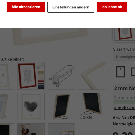
Alle akzeptieren
Ich lehne ab
Einstellungen ändern
Glasart wähl
 Artikelbilder:
2 mm No
Farbe und
Entspiege
Art.-Nr.:
DE
Normalglas
Standa
Formsta