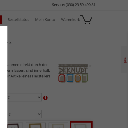
Service: (030) 23 59 490 81
Bestellstatus
Mein Konto
Warenkorb
ale
en Lola
ilderrahmen direkt durch den
sliefern lassen, sind innerhalb
s nur Artikel eines Herstellers
en:
n: