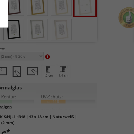
en:
1,2 cm
1,4 cm
rmalglas
 Kontur:
UV-Schutz:
ca. 45%
lung:
Kratzfestigkeit:
K-S41JL1-1318
| 13 x 18 cm | Naturweiß |
 (2 mm)
rdglas
in hochwertiger Floatglas-Qualität.
*
bil, preiswert, witterungs- und hitzebeständig