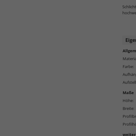
Schlic
hochwer
Eige
Allgem
Materia
Farbe:
Aufhän
Aufstell
Maße
Höhe:
Breite:
Profilbr
Profilh
weiter