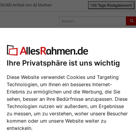
50.000 Artikel von 42 Marken
100 Tage Rückgaberecht
rken
Bilderrahmen nach Maß
Passepartouts
Zubehör
S
ück
|
Bilderrahmen-Shop
Rahmengrößen
13x18 cm
Holz-Bilderrahm
z-Bilderrahmen Lola
Ihre Privatsphäre ist uns wichtig
Da wir die B
Hersteller au
Diese Website verwendet Cookies und Targeting
eines Auftrag
Technologien, um Ihnen ein besseres Internet-
möglich.
Erlebnis zu ermöglichen und die Werbung, die Sie
Format wähl
sehen, besser an Ihre Bedürfnisse anzupassen. Diese
Technologien nutzen wir außerdem, um Ergebnisse
zu messen, um zu verstehen, woher unsere Besucher
Farbe wähle
kommen oder um unsere Website weiter zu
entwickeln.
Weiter