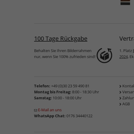
ahmen
Kunststoff-
Holz-Bilderrahmen
Bilderrahmen Lucas
David
100 Tage Rückgabe
Vertr
Behalten Sie Ihren Bilderrahmen
1. Platz
nur, wenn Sie 100% zufrieden sind!
2024
, E
Telefon:
+49 (0)30 23 59 490 81
Konta
Montag bis Freitag:
8:00 - 18:30 Uhr
Versa
Samstag:
10:00 - 18:00 Uhr
Zahlu
AGB
E-Mail an uns
WhatsApp Chat:
0176 34440122