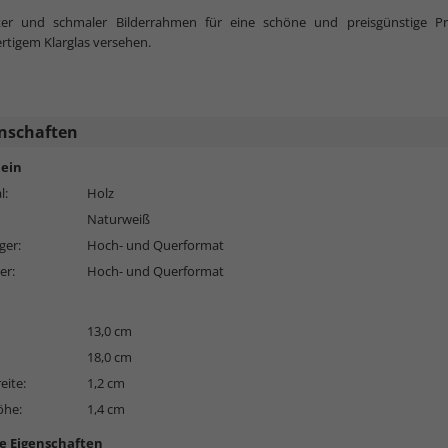
hter und schmaler Bilderrahmen für eine schöne und preisgünstige Prä
mehr zum
tigem Klarglas versehen.
nschaften
ein
l:
Holz
Naturweiß
ger:
Hoch- und Querformat
er:
Hoch- und Querformat
13,0 cm
18,0 cm
eite:
1,2 cm
öhe:
1,4 cm
e Eigenschaften