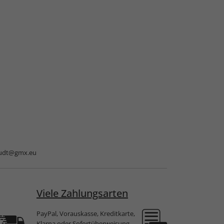
udt@gmx.eu
Viele Zahlungsarten
PayPal, Vorauskasse, Kreditkarte,
Klarna oder Sofortüberweisung