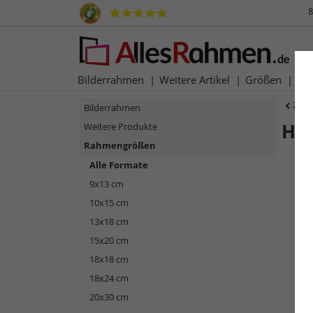
8
Bilderrahmen
Weitere Artikel
Größen
Ma
Zur
Bilderrahmen
Ho
Weitere Produkte
Rahmengrößen
Alle Formate
9x13 cm
10x15 cm
13x18 cm
15x20 cm
18x18 cm
18x24 cm
Zurück
20x30 cm