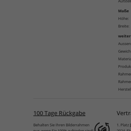
Aufstell
Maße
Höhe:
Breite:
weiter
Aussen
Gewich
Materi
Produkt
Rahmen
Rahmen
Herstel
100 Tage Rückgabe
Vertr
Behalten Sie Ihren Bilderrahmen
1. Platz
nur, wenn Sie 100% zufrieden sind!
2024
, E