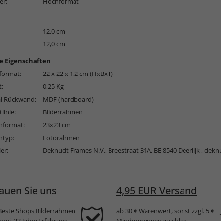
er:
Hochformat
12,0 cm
12,0 cm
e Eigenschaften
format:
22 x 22 x 1,2 cm (HxBxT)
t:
0,25 Kg
al Rückwand:
MDF (hardboard)
linie:
Bilderrahmen
format:
23x23 cm
typ:
Fotorahmen
ler:
Deknudt Frames N.V., Breestraat 31A, BE 8540 Deerlijk ,
dekn
auen Sie uns
4,95 EUR Versand
Beste Shops Bilderrahmen
ab 30 € Warenwert, sonst zzgl. 5 €
komi, 23 Jahre Erfahrung
Mindermengenzuschlag