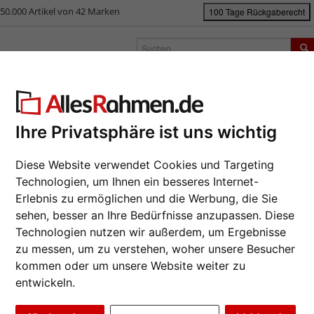
50.000 Artikel von 42 Marken
100 Tage Rückgaberecht
rken
Bilderrahmen nach Maß
Passepartouts
Zubehör
S
ück
|
Bilderrahmen-Shop
Rahmengrößen
Alle Formate
Holz-Bilderr
lz-Bilderrahmen (MDF) Blume
Ihre Privatsphäre ist uns wichtig
Da wir die B
Diese Website verwendet Cookies und Targeting
Hersteller au
Technologien, um Ihnen ein besseres Internet-
eines Auftrag
Erlebnis zu ermöglichen und die Werbung, die Sie
möglich.
sehen, besser an Ihre Bedürfnisse anzupassen. Diese
Format wähl
Technologien nutzen wir außerdem, um Ergebnisse
zu messen, um zu verstehen, woher unsere Besucher
Farbe wähle
kommen oder um unsere Website weiter zu
entwickeln.
Weiter
Glasart wähl