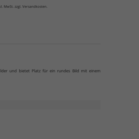
nkl. MwSt. zzgl. Versandkosten.
unstglas und Acrylglas
der und bietet Platz für ein rundes Bild mit einem