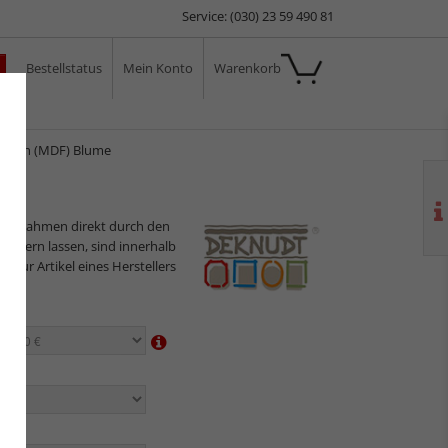
Service: (030) 23 59 490 81
Bestellstatus
Mein Konto
Warenkorb
ale
ahmen (MDF) Blume
ilderrahmen direkt durch den
sliefern lassen, sind innerhalb
s nur Artikel eines Herstellers
en:
n:
en: