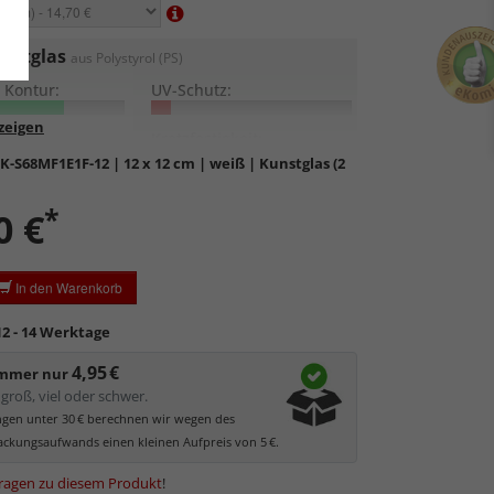
nstglas
aus Polystyrol (PS)
 Kontur:
UV-Schutz:
lung:
Kratzfestigkeit:
K-S68MF1E1F-12
| 12 x 12 cm | weiß | Kunstglas (2
eicht und bruchsicher
, daher auch für große
*
 geeignet.
0 €
ste und Konturen gut erkennbar
, da hohe
chlässigkeit.
In den Warenkorb
ratzempfindlich
, daher Schutzfolie auf beiden Seiten,
ezogen werden muss.
12 - 14 Werktage
statisch
geladen, daher werden Staub und feine
l angezogen.
4,95 €
immer nur
groß, viel oder schwer.
ungen unter 30 € berechnen wir wegen des
ckungsaufwands einen kleinen Aufpreis von 5 €.
ragen zu diesem Produkt
!