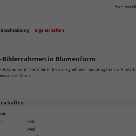
*
Alle Preise i
lbeschreibung
Eigenschaften
mehr zu K
z-Bilderrahmen in Blumenform
 Fotorahmen in Form einer Blume eignet sich hervorragend für Kinderbil
esser von 12 cm.
nschaften
ein
l:
Holz
Weiß