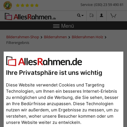
Service: (030) 23 59 490 81
Menü
Bilderrahmen-Shop
Bilderrahmen
Bilderrahmen Holz
Filterergebnis
Bilderrahmen aus Holz im
Format 50x60 cm
Ihre Privatsphäre ist uns wichtig
Diese Website verwendet Cookies und Targeting
Technologien, um Ihnen ein besseres Internet-Erlebnis
Format: 50x60
Alle Filter zurücksetzen
zu ermöglichen und die Werbung, die Sie sehen, besser
an Ihre Bedürfnisse anzupassen. Diese Technologien
1
2
3
...
17
>
nutzen wir außerdem, um Ergebnisse zu messen, um zu
verstehen, woher unsere Besucher kommen oder um
Beliebtheit
Preis aufsteigend
Preis absteigend
unsere Website weiter zu entwickeln.