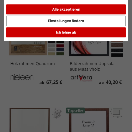
Topseller
Hausmarke
Alle akzeptieren
Einstellungen ändern
Ich lehne ab
Holzrahmen Quadrum
Bilderrahmen Uppsala
aus Massivholz
67,25 €
40,20 €
ab
ab
Topseller