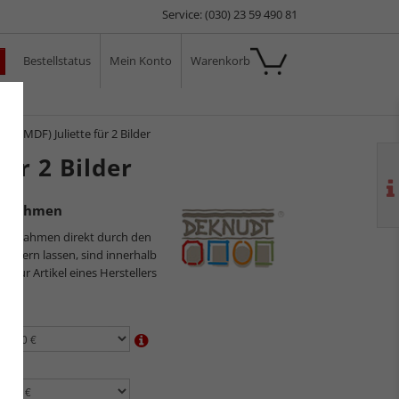
Service: (030) 23 59 490 81
Bestellstatus
Mein Konto
Warenkorb
ale
n (MDF) Juliette für 2 Bilder
ür 2 Bilder
rierahmen
ilderrahmen direkt durch den
sliefern lassen, sind innerhalb
s nur Artikel eines Herstellers
en:
n: