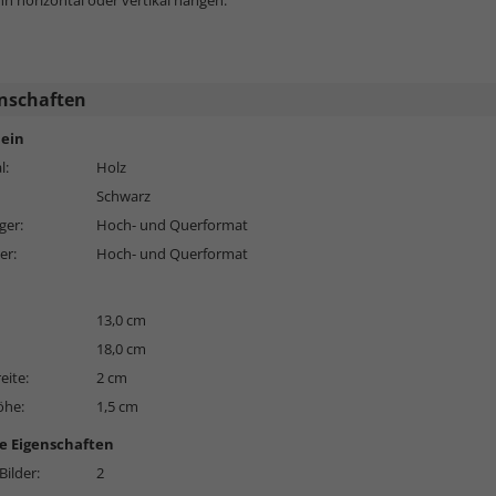
n horizontal oder vertikal hängen.
nschaften
ein
l:
Holz
Schwarz
ger:
Hoch- und Querformat
er:
Hoch- und Querformat
13,0 cm
18,0 cm
eite:
2 cm
öhe:
1,5 cm
e Eigenschaften
Bilder:
2