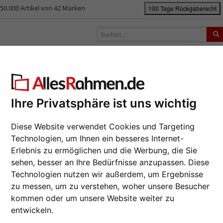
50.000 Artikel von 42 Marken
100 Tage Rückgaberecht
rken
Bilderrahmen nach Maß
Passepartouts
Zubehör
S
ück
|
Bilderrahmen-Shop
Rahmengrößen
13x18 cm
Holz-Galerierahme
z-Galerierahmen (MDF) Juliette f
Ihre Privatsphäre ist uns wichtig
2er Gale
Diese Website verwendet Cookies und Targeting
Da wir die B
Technologien, um Ihnen ein besseres Internet-
Hersteller au
Erlebnis zu ermöglichen und die Werbung, die Sie
eines Auftrag
sehen, besser an Ihre Bedürfnisse anzupassen. Diese
möglich.
Technologien nutzen wir außerdem, um Ergebnisse
Format wähl
zu messen, um zu verstehen, woher unsere Besucher
kommen oder um unsere Website weiter zu
Farbe wähle
entwickeln.
Weiter