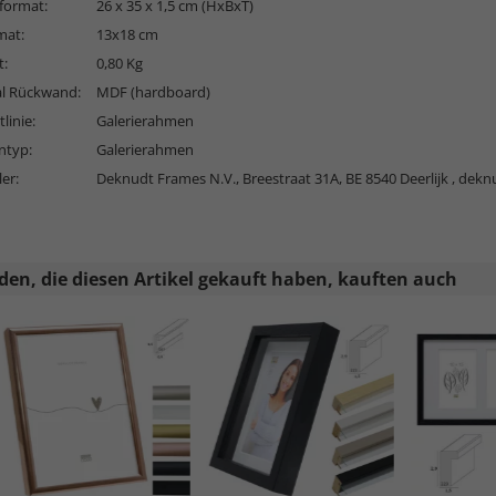
format:
26 x 35 x 1,5 cm (HxBxT)
mat:
13x18 cm
t:
0,80 Kg
al Rückwand:
MDF (hardboard)
linie:
Galerierahmen
typ:
Galerierahmen
ler:
Deknudt Frames N.V., Breestraat 31A, BE 8540 Deerlijk ,
dekn
en, die diesen Artikel gekauft haben, kauften auch