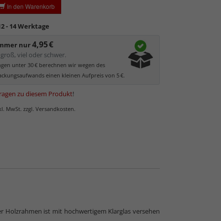
In den Warenkorb
 kann.
ler UV-Schutz von ca. 45%
, daher primär physischer
12 - 14 Werktage
es Bildes.
4,95 €
glas hat eine leichte Grünfärbung
, wodurch es im
immer nur
 der Weißtöne zu einem dezenten Grünschimmer
groß, viel oder schwer.
Bilder mit hellen Farben empfehlen wir Kunst- oder
ungen unter 30 € berechnen wir wegen des
as.
ckungsaufwands einen kleinen Aufpreis von 5 €.
ragen zu diesem Produkt
!
nkl. MwSt. zzgl. Versandkosten.
eser Holzrahmen ist mit hochwertigem Klarglas versehen
 Normalglas