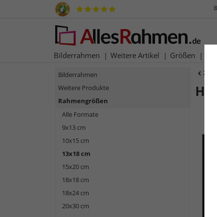
8
Bilderrahmen
Weitere Artikel
Größen
Ma
Zur
Bilderrahmen
Hol
Weitere Produkte
Rahmengrößen
Alle Formate
9x13 cm
10x15 cm
13x18 cm
15x20 cm
18x18 cm
18x24 cm
Zurück
20x30 cm