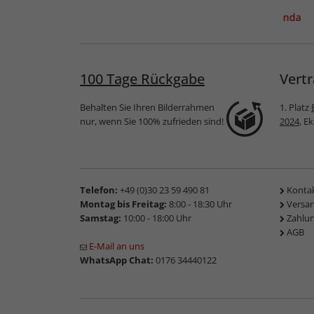
ahmen
Kunststoff-
Galerierahmen Linda
d
Bilderrahmen
für 3 Bilder
Buvingen
100 Tage Rückgabe
Vertr
Behalten Sie Ihren Bilderrahmen
1. Platz
nur, wenn Sie 100% zufrieden sind!
2024
, E
Telefon:
+49 (0)30 23 59 490 81
Konta
Montag bis Freitag:
8:00 - 18:30 Uhr
Versa
Samstag:
10:00 - 18:00 Uhr
Zahlu
AGB
E-Mail an uns
WhatsApp Chat:
0176 34440122