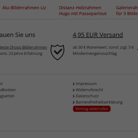
Alu-Bilderrahmen Liz
Distanz-Holzrahmen
Galerier
Hugo mit Passepartout
für 3 Bild
auen Sie uns
4,95 EUR Versand
Beste Shops Bilderrahmen
ab 30 € Warenwert, sonst zzgl. 5 €
komi, 23 Jahre Erfahrung
Mindermengenzuschlag
kt
Impressum
ndkosten
Widerrufsrecht
ngsarten
Datenschutz
Barrierefreiheitserklärung
Vertrag widerrufen