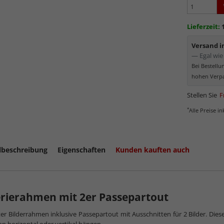
werden
Minima
Lieferzeit:
Schutz d
Normal
Versand 
Bereich
— Egal wie 
kommt. Für 
Bei Bestell
Museumsgl
hohen Verpa
Stellen Sie
F
*
Alle Preise i
lbeschreibung
Eigenschaften
Kunden kauften auch
rierahmen mit 2er Passepartout
ter Bilderrahmen inklusive Passepartout mit Ausschnitten für 2 Bilder. Di
mehr zum