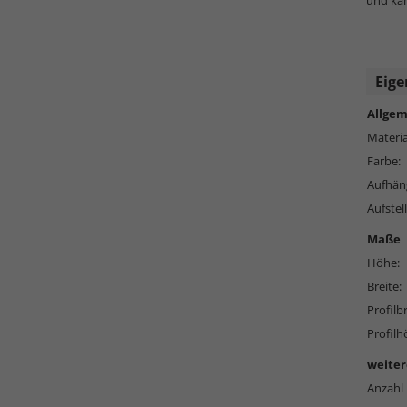
und kan
Eige
Allgem
Materia
Farbe:
Aufhän
Aufstell
Maße
Höhe:
Breite:
Profilbr
Profilh
weiter
Anzahl 