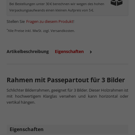
kommt. Für Bilder mit hellen Farben empfehlen wir Kunst- oder
Bei Bestellungen unter 30 € berechnen wir wegen des hohen
Museumsglas.
Verpackungsaufwands einen kleinen Aufpreis von 5 €.
Stellen Sie
Fragen zu diesem Produkt
!
*
Alle Preise inkl. MwSt. zzgl. Versandkosten.
Artikelbeschreibung
Eigenschaften
Rahmen mit Passepartout für 3 Bilder
Schlichter Bilderrahmen, geeignet für 3 Bilder. Dieser Holzrahmen ist
mehr zum Normalglas
mit hochwertigem Klarglas versehen und kann horizontal oder
vertikal hängen.
Eigenschaften