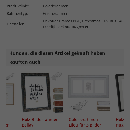
Produktlinie:
Galerierahmen
Rahmentyp:
Galerierahmen
Deknudt Frames N.V., Breestraat 31A, BE 8540
Hersteller:
Deerlijk ,
deknudt@gmx.eu
Kunden, die diesen Artikel gekauft haben,
kauften auch
en
Holz-Bilderrahmen
Galerierahmen
Holz-B
ilder
Ballay
Lilou für 3 Bilder
Hu