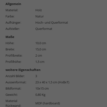
Allgemein
Material:
Holz
Farbe:
Natur
Aufhänger:
Hoch- und Querformat
Aufsteller:
Querformat
Maße
Höhe:
10,0 cm
Breite:
15,0 cm
Profilbreite:
2 cm
Profilhöhe:
1,5 cm
weitere Eigenschaften
Anzahl Bilder:
3
Aussenformat:
23 x 40 x 1,5 cm (HxBxT)
Bildformat:
10x15 cm
Gewicht:
0,80 Kg
Material
MDF (hardboard)
Rückwand: