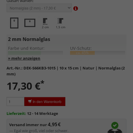
Glasart wählen:
2 cm
1,5 cm
2 mm Normalglas
Farbe und Kontur:
UV-Schutz:
ca. 45%
Entspiegelung:
Kratzfestigkeit:
Art.-Nr.:
DEK-S66KB3-1015
| 10 x 15 cm | Natur | Normalglas (2
mm)
Standardglas
in hochwertiger Floatglas-Qualität.
*
17,30 €
Formstabil, preiswert, witterungs- und hitzebeständig
sowie
kratzfest.
Reflektierende Oberfläche
, die als störend empfunden
In den Warenkorb
werden kann.
Minimaler UV-Schutz von ca. 45%
, daher primär physischer
Lieferzeit:
12 - 14 Werktage
Schutz des Bildes.
4,95 €
Normalglas hat eine leichte Grünfärbung
, wodurch es im
Versand immer nur
Bereich der Weißtöne zu einem dezenten Grünschimmer
— Egal wie groß, viel oder schwer.