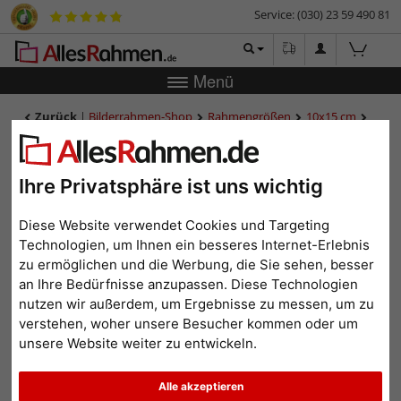
Service: (030) 23 59 490 81
Menü
Zurück
|
Bilderrahmen-Shop
Rahmengrößen
10x15 cm
Holz-Galerierahmen (MDF) Juliette für 3 Bilder
Holz-Galerierahmen (MDF)
Juliette für 3 Bilder
Ihre Privatsphäre ist uns wichtig
Diese Website verwendet Cookies und Targeting
Technologien, um Ihnen ein besseres Internet-Erlebnis
zu ermöglichen und die Werbung, die Sie sehen, besser
an Ihre Bedürfnisse anzupassen. Diese Technologien
nutzen wir außerdem, um Ergebnisse zu messen, um zu
verstehen, woher unsere Besucher kommen oder um
unsere Website weiter zu entwickeln.
Alle akzeptieren
Zurück
Weit