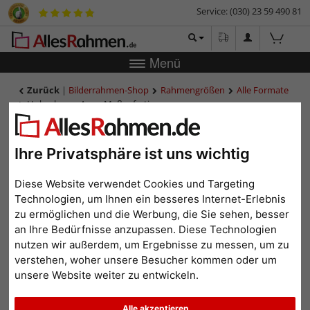
Service: (030) 23 59 490 81
Menü
Zurück
|
Bilderrahmen-Shop
Rahmengrößen
Alle Formate
Holzrahmen Arras Maßanfertigung
Holzrahmen Arras
Maßanfertigung
Ihre Privatsphäre ist uns wichtig
Diese Website verwendet Cookies und Targeting
Technologien, um Ihnen ein besseres Internet-Erlebnis
zu ermöglichen und die Werbung, die Sie sehen, besser
an Ihre Bedürfnisse anzupassen. Diese Technologien
nutzen wir außerdem, um Ergebnisse zu messen, um zu
verstehen, woher unsere Besucher kommen oder um
unsere Website weiter zu entwickeln.
Zurück
Weit
Alle akzeptieren