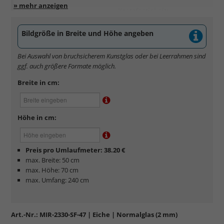
Entspiegelung:
Kratzfestigkeit:
Bildgröße in Breite und Höhe angeben
Standardglas
in hochwertiger Floatglas-Qualität.
Formstabil, preiswert, witterungs- und hitzebeständig
Bei Auswahl von bruchsicherem Kunstglas oder bei Leerrahmen sind
sowie
kratzfest.
ggf. auch größere Formate möglich.
Reflektierende Oberfläche
, die als störend empfunden
werden kann.
Breite in cm:
Minimaler UV-Schutz von ca. 45%
, daher primär physischer
Schutz des Bildes.
Normalglas hat eine leichte Grünfärbung
, wodurch es im
Höhe in cm:
Bereich der Weißtöne zu einem dezenten Grünschimmer
kommt. Für Bilder mit hellen Farben empfehlen wir Kunst- oder
Museumsglas.
Preis pro Umlaufmeter: 38.20 €
max. Breite: 50 cm
max. Höhe: 70 cm
max. Umfang: 240 cm
Art.-Nr.:
MIR-2330-SF-47
| Eiche | Normalglas (2 mm)