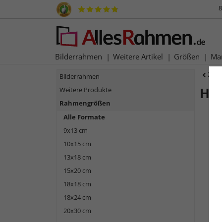
8
Bilderrahmen
Weitere Artikel
Größen
Ma
Zur
Bilderrahmen
Hol
Weitere Produkte
Rahmengrößen
Alle Formate
9x13 cm
10x15 cm
13x18 cm
15x20 cm
18x18 cm
18x24 cm
Zurück
20x30 cm