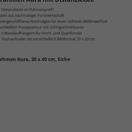
 Distanzleiste im Rahmenprofil
mehr zum
sten aus nachhaltiger Forstwirtschaft
tengeschliffenes Normalglas für einen sicheren Bilderwechsel
schließlich Passepartout mit Schrägschnittkante
t 2 Wandaufhängern für Hoch- und Querformat
 Tischaufsteller bis einschließlich Bildformat 20 x 20 cm
ahmen Aura, 30 x 40 cm, Eiche