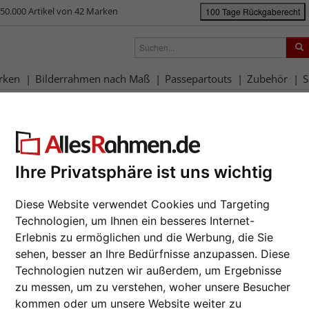
50.000 Artikel von 42 Marken
100 Tage Rückgaberecht
rken
Bilderrahmen nach Maß
Passepartouts
Zubehör
S
ück
|
Bilderrahmen-Shop
Rahmengrößen
Alle Formate
Holzrahmen A
zrahmen Aura mit Distanzleiste
Günstiger
Ihre Privatsphäre ist uns wichtig
mit Absta
Da wir die B
Diese Website verwendet Cookies und Targeting
Hersteller a
Technologien, um Ihnen ein besseres Internet-
Artikel eines
Erlebnis zu ermöglichen und die Werbung, die Sie
Format wähl
sehen, besser an Ihre Bedürfnisse anzupassen. Diese
Technologien nutzen wir außerdem, um Ergebnisse
Farbe wähle
zu messen, um zu verstehen, woher unsere Besucher
Weiter
kommen oder um unsere Website weiter zu