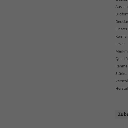
Aussen
Bildfor
Deckfa
Einsatz
Kernfar
Level:
Merkma
Qualitä
Rahmen
Stärke:
Versch
Herstel
Zub