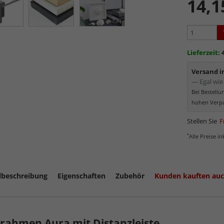
14,1
Formsta
sowie
k
Reflek
werden
Minima
Lieferzeit:
Schutz d
Normal
Versand 
Bereich
— Egal wie 
kommt. Für 
Bei Bestell
Museumsgl
hohen Verpa
Stellen Sie
F
*
Alle Preise i
lbeschreibung
Eigenschaften
Zubehör
Kunden kauften au
rahmen Aura mit Distanzleiste