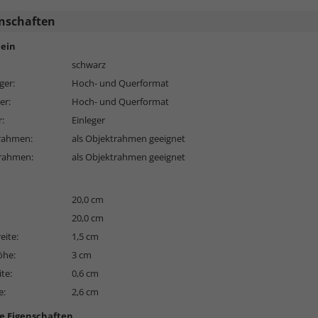
nschaften
ein
schwarz
ger:
Hoch- und Querformat
er:
Hoch- und Querformat
r:
Einleger
rahmen:
als Objektrahmen geeignet
erahmen:
als Objektrahmen geeignet
20,0 cm
20,0 cm
eite:
1,5 cm
öhe:
3 cm
ite:
0,6 cm
e:
2,6 cm
e Eigenschaften