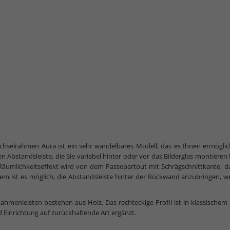
hselrahmen Aura ist ein sehr wandelbares Modell, das es Ihnen ermöglic
en Abstandsleiste, die Sie variabel hinter oder vor das Bilderglas montieren
Räumlichkeitseffekt wird von dem Passepartout mit Schrägschnittkante, das 
m ist es möglich, die Abstandsleiste hinter der Rückwand anzubringen, we
ahmenleisten bestehen aus Holz. Das rechteckige Profil ist in klassischem
d Einrichtung auf zurückhaltende Art ergänzt.