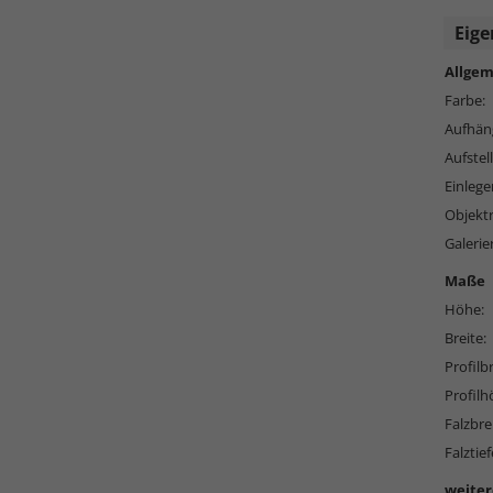
Eige
Allgem
Farbe:
Aufhän
Aufstell
Einlege
Objekt
Galeri
Maße
Höhe:
Breite:
Profilbr
Profilh
Falzbre
Falztief
weiter