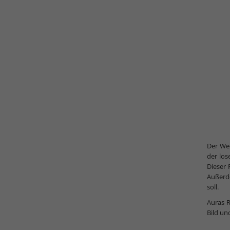
Der Wec
der los
Dieser 
Außerde
soll.
Auras R
Bild un