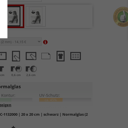
en:
 cm
0,6 cm
2,6 cm
rmalglas
 Kontur:
UV-Schutz:
ca. 45%
lung:
Kratzfestigkeit:
C-1132000
| 20 x 20 cm | schwarz | Normalglas (2
rdglas
in hochwertiger Floatglas-Qualität.