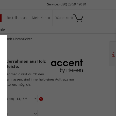
Service: (030) 23 59 490 81
Bestellstatus
Mein Konto
Warenkorb
ale
ura mit Distanzleiste
 Bilderrahmen aus Holz
ndsleiste.
ilderrahmen direkt durch den
usliefern lassen, sind innerhalb eines Auftrags nur
 Herstellers möglich.
en:
n: