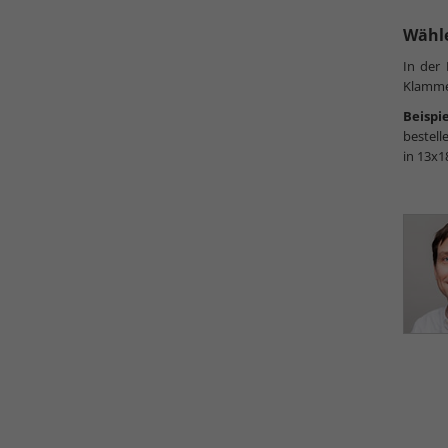
Wähle
In der
Klammer
Beispie
bestell
in 13x1