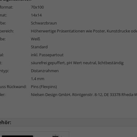
format:
70x100
mat:
14x14
rbe:
Schwarzbraun
bereich:
Höherwertige Präsentationen wie Poster, Kunstdrucke ode
be:
Weiß
Standard
l:
inkl. Passepartout
t:
säurefrei gepuffert, pH Wert neutral, lichtbeständig
typ:
Distanzrahmen
1,4 mm
luss Rückwand:
Pins (Flexpins)
ler:
Nielsen Design GmbH, Röntgenstr. 8-12, DE 33378 Rheda-
ehör: