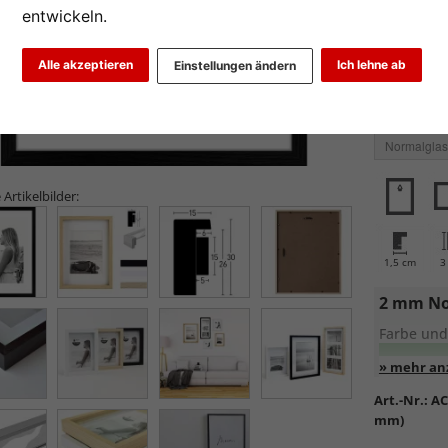
entwickeln.
Alle akzeptieren
Ich lehne ab
Einstellungen ändern
Glasart wähl
 Artikelbilder:
1,5 cm
3
2 mm No
Farbe und
Entspiege
Art.-Nr.:
AC
mm)
Standa