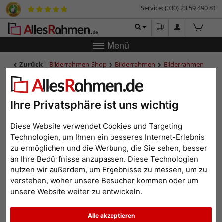
Service: (030) 23 59 490 81
Menü
Zurück
|
Bilderrahmen-Shop
Bilderrahmen
Bilderrahmen
Holz
Holzrahmen Chalfont
Holzrahmen Chalfont
Ihre Privatsphäre ist uns wichtig
Diese Website verwendet Cookies und Targeting
Technologien, um Ihnen ein besseres Internet-Erlebnis
zu ermöglichen und die Werbung, die Sie sehen, besser
an Ihre Bedürfnisse anzupassen. Diese Technologien
nutzen wir außerdem, um Ergebnisse zu messen, um zu
verstehen, woher unsere Besucher kommen oder um
unsere Website weiter zu entwickeln.
Zurück
Weit
Alle akzeptieren