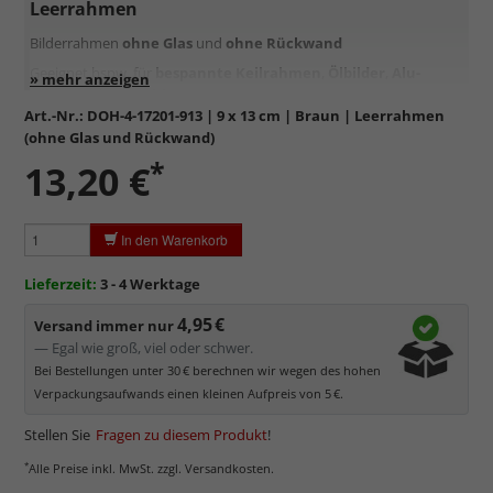
Leerrahmen
Bilderrahmen
ohne Glas
und
ohne Rückwand
Geeignet bspw. für
bespannte Keilrahmen
,
Ölbilder
,
Alu-
Dibond
oder
Kaschierungen
Art.-Nr.:
DOH-4-17201-913
| 9 x 13 cm | Braun | Leerrahmen
(ohne Glas und Rückwand)
*
13,20 €
In den Warenkorb
Lieferzeit:
3 - 4 Werktage
4,95 €
Versand immer nur
— Egal wie groß, viel oder schwer.
Bei Bestellungen unter 30 € berechnen wir wegen des hohen
Verpackungsaufwands einen kleinen Aufpreis von 5 €.
Stellen Sie
Fragen zu diesem Produkt
!
*
Alle Preise inkl. MwSt. zzgl. Versandkosten.