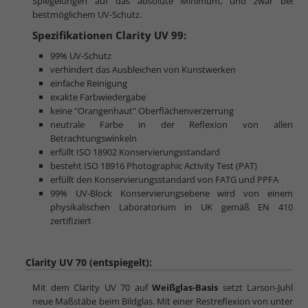
Spiegelungen auf das absolute Minimum, und zwar bei
bestmöglichem UV-Schutz.
Spezifikationen Clarity UV 99:
99% UV-Schutz
verhindert das Ausbleichen von Kunstwerken
einfache Reinigung
exakte Farbwiedergabe
keine "Orangenhaut" Oberflächenverzerrung
neutrale Farbe in der Reflexion von allen
Betrachtungswinkeln
erfüllt ISO 18902 Konservierungsstandard
besteht ISO 18916 Photographic Activity Test (PAT)
erfüllt den Konservierungsstandard von FATG und PPFA
99% UV-Block Konservierungsebene wird von einem
physikalischen Laboratorium in UK gemäß EN 410
zertifiziert
Clarity UV 70 (entspiegelt):
Mit dem Clarity UV 70 auf
Weißglas-Basis
setzt Larson-Juhl
neue Maßstäbe beim Bildglas. Mit einer Restreflexion von unter