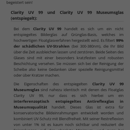
begeistert sein!
Clarity UV 99 und Clarity UV 99 Museumsglas
(entspiegelt):
Bei dem
Clarity UV 99
handelt es sich um ein nicht
entspiegeltes Bilderglas auf Grünglas-Basis, welches im
hochwertigen Floatglasverfahren hergestellt wird. Es filtert
99%
der schädlichen UV-Strahlen
(bei 300-380nm), die Ihr Bild
über die Zeit ausbleichen lassen und zerstören. Beide Seiten des
Glases sind mit einer besonders kratzfesten und robusten
Beschichtung versehen. Sie müssen sich bei der Reinigung der
Scheibe also keine Gedanken über spezielle Reinigungsmittel
oder über Kratzer machen.
Die Eigenschaften des entspiegelten
Clarity UV 99
Museumsglas
sind nahezu identisch mit denen des Floatglas
Clarity UV 99, nur dass es sich hierbei um ein
interferenzoptisch entspiegeltes Antireflexglas in
Museumsqualität
handelt. Dieses Glas ist extra für
konservatorische Bildeinrahmungen entwickelt worden und
kombiniert UV-Schutz mit Blendfreiheit. Mit seiner Restreflexion
von unter 1% ist es kaum noch sichtbar und reduziert die