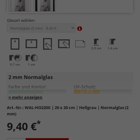
Glasart wählen:
2,9 cm
1,4 cm
0,7 cm
1 cm
2 mm Normalglas
Farbe und Kontur:
UV-Schutz:
ca. 45%
Entspiegelung:
Kratzfestigkeit:
Art.-Nr.:
WAL-HO220X
| 20 x 20 cm | Hellgrau | Normalglas (2
mm)
Standardglas
in hochwertiger Floatglas-Qualität.
*
9,40 €
Formstabil, preiswert, witterungs- und hitzebeständig
sowie
kratzfest.
Reflektierende Oberfläche
, die als störend empfunden