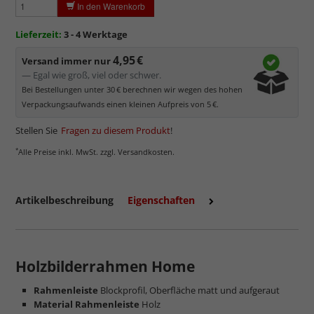
In den Warenkorb
werden kann.
Minimaler UV-Schutz von ca. 45%
, daher primär physischer
Lieferzeit:
3 - 4 Werktage
Schutz des Bildes.
4,95 €
Normalglas hat eine leichte Grünfärbung
, wodurch es im
Versand immer nur
Bereich der Weißtöne zu einem dezenten Grünschimmer
— Egal wie groß, viel oder schwer.
kommt. Für Bilder mit hellen Farben empfehlen wir Kunst- oder
Bei Bestellungen unter 30 € berechnen wir wegen des hohen
Museumsglas.
Verpackungsaufwands einen kleinen Aufpreis von 5 €.
Stellen Sie
Fragen zu diesem Produkt
!
*
Alle Preise inkl. MwSt. zzgl. Versandkosten.
Artikelbeschreibung
Eigenschaften
Holzbilderrahmen Home
Rahmenleiste
Blockprofil, Oberfläche matt und aufgeraut
mehr zum Normalglas
Material Rahmenleiste
Holz