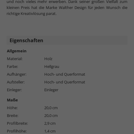
und noch vieles mehr erwerben. Dank seiner großen Vielfalt zum
kleinen Preis hat die Marke Walther Design für jeden Wunsch die
richtige Kreativlösung parat.
Eigenschaften
Allgemein
Material:
Holz
Farbe:
Hellgrau
Aufhänger:
Hoch- und Querformat
Aufsteller:
Hoch- und Querformat
Einleger:
Einleger
Maße
Höhe:
20,0 cm
Breite:
20,0 cm
Profilbreite:
2,9 cm
Profilhöhe:
1,4 cm