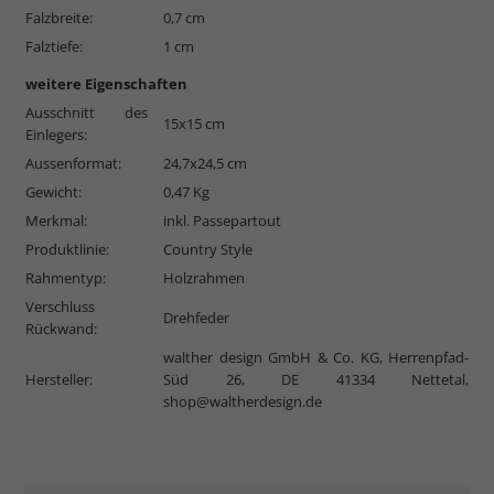
Falzbreite:
0,7 cm
Falztiefe:
1 cm
weitere Eigenschaften
Ausschnitt des
15x15 cm
Einlegers:
Aussenformat:
24,7x24,5 cm
Gewicht:
0,47 Kg
Merkmal:
inkl. Passepartout
Produktlinie:
Country Style
Rahmentyp:
Holzrahmen
Verschluss
Drehfeder
Rückwand:
walther design GmbH & Co. KG, Herrenpfad-
Hersteller:
Süd 26, DE 41334 Nettetal,
shop@waltherdesign.de