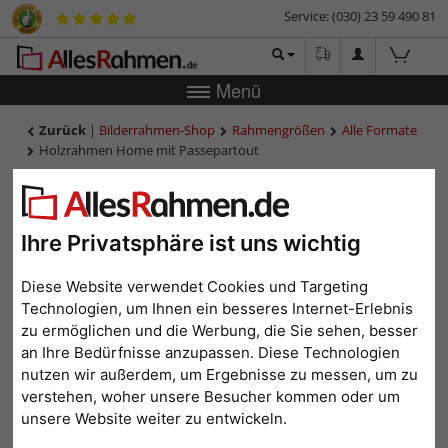
Service: (030) 23 59 490 81
Menü
Zurück
|
Bilderrahmen-Shop
Rahmengrößen
Alle Formate
Holzrahmen Home mit Passepartout
Holzrahmen Home mit
Passepartout
Ihre Privatsphäre ist uns wichtig
Diese Website verwendet Cookies und Targeting
Technologien, um Ihnen ein besseres Internet-Erlebnis
zu ermöglichen und die Werbung, die Sie sehen, besser
an Ihre Bedürfnisse anzupassen. Diese Technologien
nutzen wir außerdem, um Ergebnisse zu messen, um zu
verstehen, woher unsere Besucher kommen oder um
unsere Website weiter zu entwickeln.
Zurück
Weit