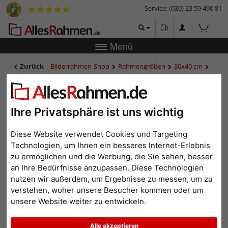
Service: (030) 23 59 490 81
Menü
Zurück
|
Bilderrahmen-Shop
Rahmengrößen
30x40 cm
Holzrahmen Koudou
Holzrahmen Koudou
Ihre Privatsphäre ist uns wichtig
Diese Website verwendet Cookies und Targeting
Technologien, um Ihnen ein besseres Internet-Erlebnis
zu ermöglichen und die Werbung, die Sie sehen, besser
an Ihre Bedürfnisse anzupassen. Diese Technologien
nutzen wir außerdem, um Ergebnisse zu messen, um zu
verstehen, woher unsere Besucher kommen oder um
unsere Website weiter zu entwickeln.
Zurück
Weit
Alle akzeptieren