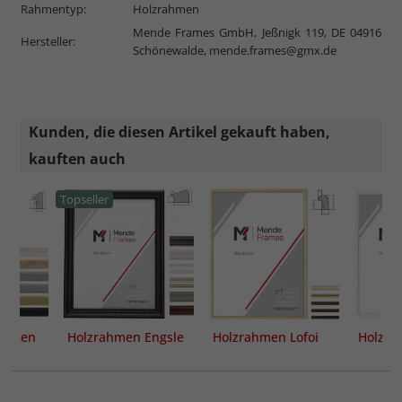
Rahmentyp:
Holzrahmen
Mende Frames GmbH, Jeßnigk 119, DE 04916
Hersteller:
Schönewalde,
mende.frames@gmx.de
Kunden, die diesen Artikel gekauft haben,
kauften auch
Topseller
rahmen
Holzrahmen Engsle
Holzrahmen Lofoi
Holzra