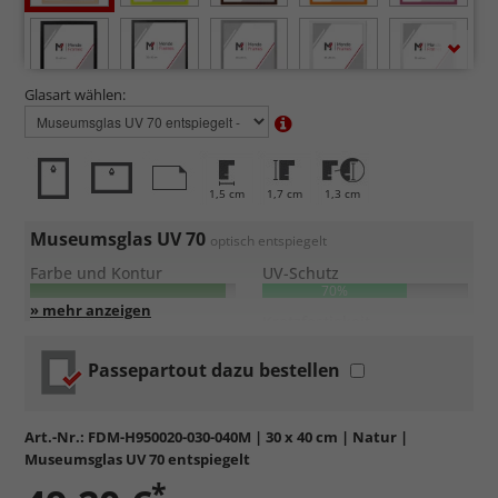
Glasart wählen:
1,5 cm
1,7 cm
1,3 cm
Museumsglas UV 70
optisch entspiegelt
Farbe und Kontur
UV-Schutz
70%
Entspiegelung
Kratzfestigkeit
Passepartout dazu bestellen
2 mm Weißglas
mit optimalen
70% UV-Schutz
.
Bester Kompromiss aus
Preis, UV-Schutz und
Entspiegelung
.
Art.-Nr.:
FDM-H950020-030-040M
| 30 x 40 cm | Natur |
Maximale Transparenz
und
interferenzoptische
Museumsglas UV 70 entspiegelt
Entspiegelung
.
*