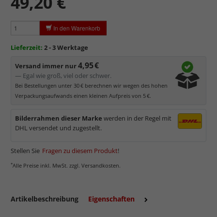
49,20 €
Brillante Farbtreue
und
scharfe Konturen
.
Ca. 1% Restreflexion
, neutral grüne Reflexionsfarbe.
In den Warenkorb
Ca. 98% Lichtdurchlässigkeit
.
Kratzfest
dank Extra-Schutzschicht.
Lieferzeit:
2 - 3 Werktage
4,95 €
Versand immer nur
— Egal wie groß, viel oder schwer.
Bei Bestellungen unter 30 € berechnen wir wegen des hohen
Verpackungsaufwands einen kleinen Aufpreis von 5 €.
Bilderrahmen dieser Marke
werden in der Regel mit
DHL versendet und zugestellt.
Stellen Sie
Fragen zu diesem Produkt
!
*
Alle Preise inkl. MwSt. zzgl. Versandkosten.
mehr zum Museumsglas
Artikelbeschreibung
Eigenschaften