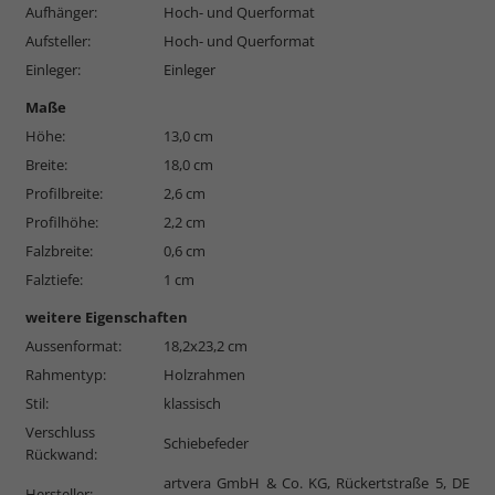
Aufhänger:
Hoch- und Querformat
Aufsteller:
Hoch- und Querformat
Einleger:
Einleger
Maße
Höhe:
13,0 cm
Breite:
18,0 cm
Profilbreite:
2,6 cm
Profilhöhe:
2,2 cm
Falzbreite:
0,6 cm
Falztiefe:
1 cm
weitere Eigenschaften
Aussenformat:
18,2x23,2 cm
Rahmentyp:
Holzrahmen
Stil:
klassisch
Verschluss
Schiebefeder
Rückwand:
artvera GmbH & Co. KG, Rückertstraße 5, DE
Hersteller: