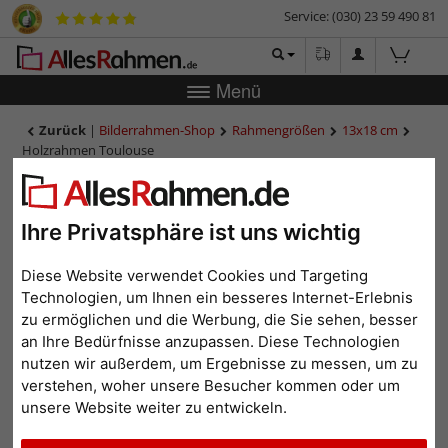
Service: (030) 23 59 490 81
Menü
Zurück
|
Bilderrahmen-Shop
Rahmengrößen
13x18 cm
Holzrahmen Toulouse
Holzrahmen Toulouse
Ihre Privatsphäre ist uns wichtig
Diese Website verwendet Cookies und Targeting
Technologien, um Ihnen ein besseres Internet-Erlebnis
zu ermöglichen und die Werbung, die Sie sehen, besser
an Ihre Bedürfnisse anzupassen. Diese Technologien
nutzen wir außerdem, um Ergebnisse zu messen, um zu
verstehen, woher unsere Besucher kommen oder um
unsere Website weiter zu entwickeln.
Zurück
Weit