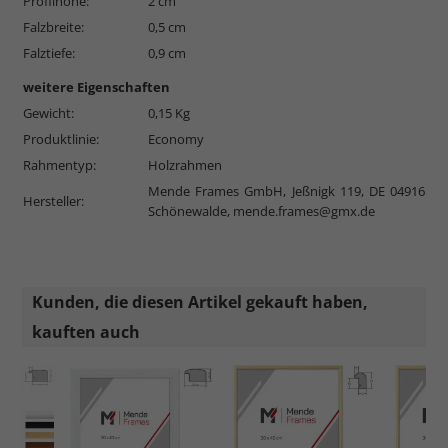
Profilhöhe:
2 cm
Falzbreite:
0,5 cm
Falztiefe:
0,9 cm
weitere Eigenschaften
Gewicht:
0,15 Kg
Produktlinie:
Economy
Rahmentyp:
Holzrahmen
Mende Frames GmbH, Jeßnigk 119, DE 04916
Hersteller:
Schönewalde,
mende.frames@gmx.de
Kunden, die diesen Artikel gekauft haben,
kauften auch