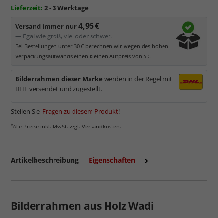
kommt. Für Bilder mit hellen Farben empfehlen wir Kunst- oder
Lieferzeit:
2 - 3 Werktage
Museumsglas.
4,95 €
Versand immer nur
— Egal wie groß, viel oder schwer.
Bei Bestellungen unter 30 € berechnen wir wegen des hohen
Verpackungsaufwands einen kleinen Aufpreis von 5 €.
Bilderrahmen dieser Marke
werden in der Regel mit
DHL versendet und zugestellt.
Stellen Sie
Fragen zu diesem Produkt
!
*
Alle Preise inkl. MwSt. zzgl. Versandkosten.
mehr zum Normalglas
Artikelbeschreibung
Eigenschaften
Bilderrahmen aus Holz Wadi