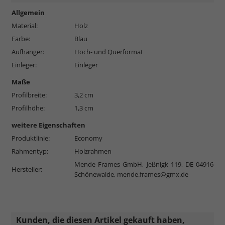
Allgemein
Material:
Holz
Farbe:
Blau
Aufhänger:
Hoch- und Querformat
Einleger:
Einleger
Maße
Profilbreite:
3,2 cm
Profilhöhe:
1,3 cm
weitere Eigenschaften
Produktlinie:
Economy
Rahmentyp:
Holzrahmen
Mende Frames GmbH, Jeßnigk 119, DE 04916
Hersteller:
Schönewalde,
mende.frames@gmx.de
Kunden, die diesen Artikel gekauft haben,