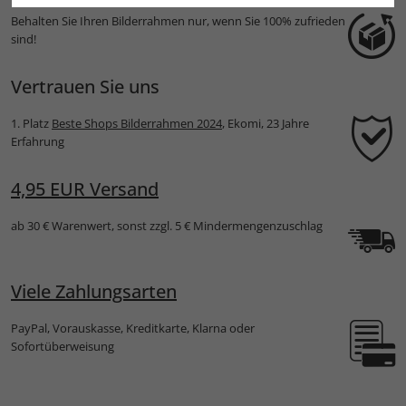
Behalten Sie Ihren Bilderrahmen nur, wenn Sie 100% zufrieden
sind!
Vertrauen Sie uns
1. Platz
Beste Shops Bilderrahmen 2024
, Ekomi, 23 Jahre
Erfahrung
4,95 EUR Versand
ab 30 € Warenwert, sonst zzgl. 5 € Mindermengenzuschlag
Viele Zahlungsarten
PayPal, Vorauskasse, Kreditkarte, Klarna oder
Sofortüberweisung