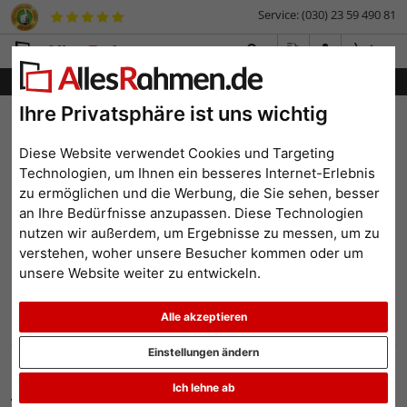
Service: (030) 23 59 490 81
Menü
Ihre Privatsphäre ist uns wichtig
Bilderrahmen-Shop
Bilderrahmen
Keilrahmen
Filterergebnis
Diese Website verwendet Cookies und Targeting
Bespannte Keilrahmen im
Technologien, um Ihnen ein besseres Internet-Erlebnis
Format 10x10 cm
zu ermöglichen und die Werbung, die Sie sehen, besser
an Ihre Bedürfnisse anzupassen. Diese Technologien
nutzen wir außerdem, um Ergebnisse zu messen, um zu
verstehen, woher unsere Besucher kommen oder um
unsere Website weiter zu entwickeln.
Format: 10x10
Alle Filter zurücksetzen
Alle akzeptieren
Einstellungen ändern
100 Tage Rückgabe
Ich lehne ab