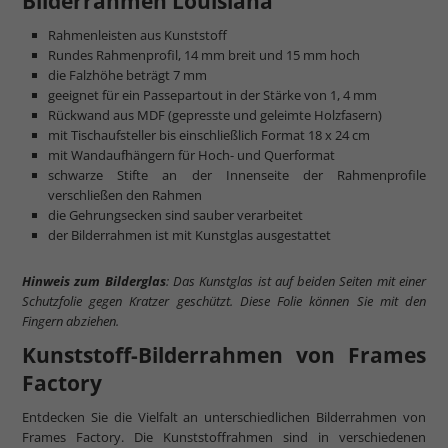
Bilderrahmen Louisiana
mehr zu Kunstglas und Acrylglas
Rahmenleisten aus Kunststoff
Rundes Rahmenprofil, 14 mm breit und 15 mm hoch
die Falzhöhe beträgt 7 mm
geeignet für ein Passepartout in der Stärke von 1, 4 mm
Rückwand aus MDF (gepresste und geleimte Holzfasern)
mit Tischaufsteller bis einschließlich Format 18 x 24 cm
mit Wandaufhängern für Hoch- und Querformat
schwarze Stifte an der Innenseite der Rahmenprofile
verschließen den Rahmen
die Gehrungsecken sind sauber verarbeitet
der Bilderrahmen ist mit Kunstglas ausgestattet
Hinweis zum Bilderglas
: Das Kunstglas ist auf beiden Seiten mit einer
Schutzfolie gegen Kratzer geschützt. Diese Folie können Sie mit den
Fingern abziehen.
Kunststoff-Bilderrahmen von Frames
Factory
Entdecken Sie die Vielfalt an unterschiedlichen Bilderrahmen von
Frames Factory. Die Kunststoffrahmen sind in verschiedenen