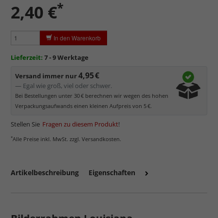
*
2,40 €
Sehr dünn, nicht formstabil
. Die Einrahmung größerer
Formate ist somit etwas mühsam.
Ungleichmäßige Reflexionen
durch geringen Anpressdruck
In den Warenkorb
der biegsamen Scheibe.
Sehr kratzempfindlich
, daher Schutzfolie auf beiden Seiten,
Lieferzeit:
7 - 9 Werktage
die abgezogen werden muss.
4,95 €
Elektrostatisch
geladen, dadurch werden Staub und feine
Versand immer nur
Partikel angezogen.
— Egal wie groß, viel oder schwer.
Bei Bestellungen unter 30 € berechnen wir wegen des hohen
Verpackungsaufwands einen kleinen Aufpreis von 5 €.
Stellen Sie
Fragen zu diesem Produkt
!
*
Alle Preise inkl. MwSt. zzgl. Versandkosten.
Artikelbeschreibung
Eigenschaften