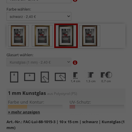
Farbe wählen:
Glasart wählen:
1,4 cm
1,5 cm
0,7 cm
1 mm Kunstglas
aus Polystyrol (PS)
Farbe und Kontur:
UV-Schutz:
Entspiegelung:
Kratzfestigkeit:
Art.-Nr.:
FAC-Lui-88-1015-3
| 10 x 15 cm | schwarz | Kunstglas (1
mm)
Günstig, leicht und bruchsicher