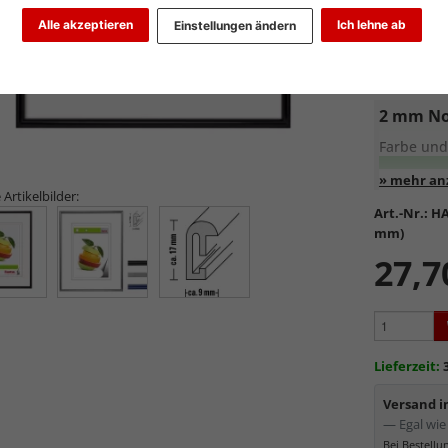
Alle akzeptieren
Ich lehne ab
Einstellungen ändern
1,3 cm
2
2 mm No
Farbe und
Entspiege
 Artikelbilder:
Art.-Nr.:
HA
mm)
Standa
27,7
Formsta
sowie
k
Reflek
werden
Minima
Lieferzeit:
Schutz d
Normal
Versand 
Bereich
— Egal wie 
kommt. Für 
Bei Bestell