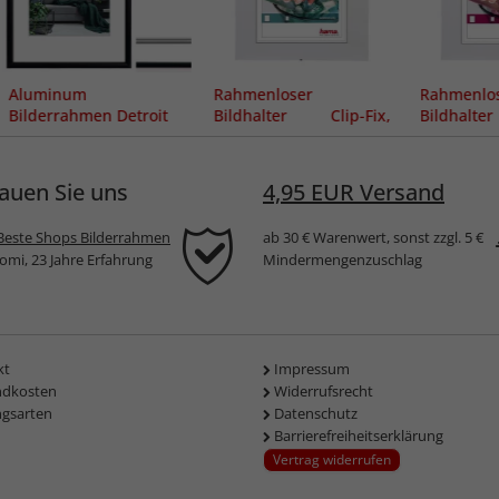
Aluminum
Rahmenloser
Rahmenlo
Bilderrahmen Detroit
Bildhalter Clip-Fix,
Bildhalte
Normalglas
Antireflex
auen Sie uns
4,95 EUR Versand
Beste Shops Bilderrahmen
ab 30 € Warenwert, sonst zzgl. 5 €
komi, 23 Jahre Erfahrung
Mindermengenzuschlag
kt
Impressum
ndkosten
Widerrufsrecht
ngsarten
Datenschutz
Barrierefreiheitserklärung
Vertrag widerrufen