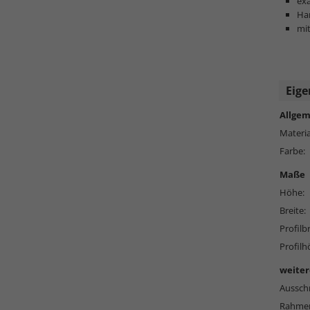
ex
Ha
mit
Eige
Allgem
Materia
Farbe:
Maße
Höhe:
Breite:
Profilbr
Profilh
weiter
Ausschn
Rahmen