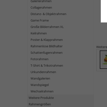
Galerierahmen
Collagerahmen
Distanz- & Objektrahmen
Game Frame
Große Bilderrahmen XL
Keilrahmen
Poster & Klapprahmen
Rahmenlose Bildhalter
Weitere
Schattenfugenrahmen
Fotorahmen
T-Shirt & Trikotrahmen
Urkundenrahmen
Wandgalerien
Wandspiegel
Wechselrahmen
Weitere Produkte
Rahmengrößen