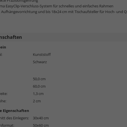
akte Präzisionsgehrung
ma EasyClip-Verschluss-System für schnelles und einfaches Rahmen
 Aufhängevorrichtung und bis 18x24 cm mit Tischaufsteller für Hoch- und 
nschaften
ein
l:
Kunststoff
Schwarz
50,0 cm
60,0 cm
eite:
1,3 cm
öhe:
2 cm
e Eigenschaften
itt des Einlegers:
30x40 cm
format:
50x60 cm