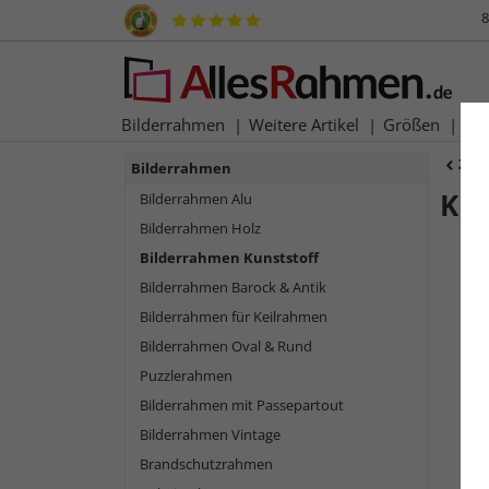
8
Bilderrahmen
Weitere Artikel
Größen
Ma
Zur
Bilderrahmen
Kun
Bilderrahmen Alu
Bilderrahmen Holz
Bilderrahmen Kunststoff
Bilderrahmen Barock & Antik
Bilderrahmen für Keilrahmen
Bilderrahmen Oval & Rund
Puzzlerahmen
Bilderrahmen mit Passepartout
Bilderrahmen Vintage
Zurück
Brandschutzrahmen