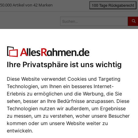
50.000 Artikel von 42 Marken
100 Tage Rückgaberecht
rken
Bilderrahmen nach Maß
Passepartouts
Zubehör
S
ück
|
Bilderrahmen-Shop
Bilderrahmen
Bilderrahmen Kunststoff
Kun
ststoff-Bilderrahmen Sevilla
Ihre Privatsphäre ist uns wichtig
Da wir die B
Hersteller au
Diese Website verwendet Cookies und Targeting
eines Auftrag
Technologien, um Ihnen ein besseres Internet-
möglich.
Erlebnis zu ermöglichen und die Werbung, die Sie
Format wähl
sehen, besser an Ihre Bedürfnisse anzupassen. Diese
Technologien nutzen wir außerdem, um Ergebnisse
zu messen, um zu verstehen, woher unsere Besucher
Farbe wähle
kommen oder um unsere Website weiter zu
entwickeln.
Weiter
Glasart wähl