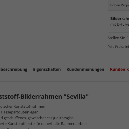
Museumsgl
hohen Verpa
Bilderrah
mit DHL ve
Stellen Sie
F
*
Alle Preise i
lbeschreibung
Eigenschaften
Kundenmeinungen
Kunden k
mehr zum
tstoff-Bilderrahmen "Sevilla"
discher Kunststoffrahmen
 Passepartouteinleger
d geschliffenes, gewaschenes Qualitätsglas
ierte Kunststoffleiste für dauerhafte Rahmenfarben