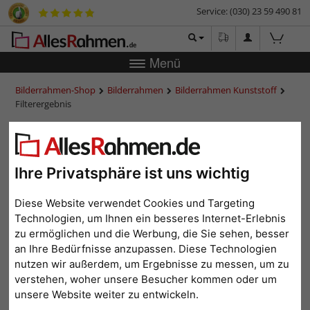
Service: (030) 23 59 490 81
Menü
Bilderrahmen-Shop
Bilderrahmen
Bilderrahmen Kunststoff
Filterergebnis
Kunststoff-Bilderrahmen
13x18 cm
Ihre Privatsphäre ist uns wichtig
Diese Website verwendet Cookies und Targeting
Technologien, um Ihnen ein besseres Internet-Erlebnis
Format: 13x18
Alle Filter zurücksetzen
zu ermöglichen und die Werbung, die Sie sehen, besser
an Ihre Bedürfnisse anzupassen. Diese Technologien
nutzen wir außerdem, um Ergebnisse zu messen, um zu
1
2
3
4
>
verstehen, woher unsere Besucher kommen oder um
Beliebtheit
Preis aufsteigend
Preis absteigend
unsere Website weiter zu entwickeln.