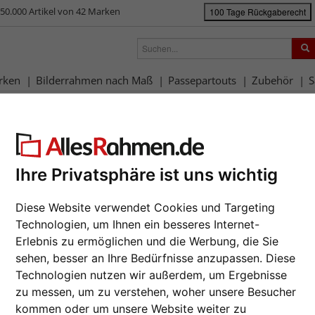
50.000 Artikel von 42 Marken
100 Tage Rückgaberecht
rken
Bilderrahmen nach Maß
Passepartouts
Zubehör
S
ück
|
Bilderrahmen-Shop
Rahmengrößen
Alle Formate
Kunststoff-Pu
ststoff-Puzzlerahmen für 100 bi
Puzzlerah
Ihre Privatsphäre ist uns wichtig
Da wir die B
Hersteller au
Diese Website verwendet Cookies und Targeting
Auftrags nur
Technologien, um Ihnen ein besseres Internet-
zur M
Erlebnis zu ermöglichen und die Werbung, die Sie
sehen, besser an Ihre Bedürfnisse anzupassen. Diese
Format wähl
Technologien nutzen wir außerdem, um Ergebnisse
zu messen, um zu verstehen, woher unsere Besucher
Weiter
Farbe wähle
kommen oder um unsere Website weiter zu