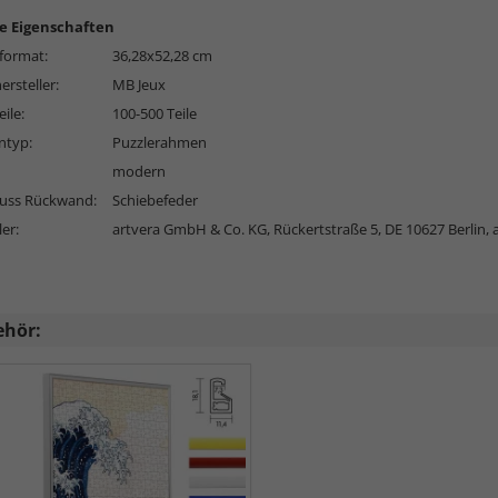
e Eigenschaften
format:
36,28x52,28 cm
ersteller:
MB Jeux
ile:
100-500 Teile
typ:
Puzzlerahmen
modern
luss Rückwand:
Schiebefeder
ler:
artvera GmbH & Co. KG, Rückertstraße 5, DE 10627 Berlin,
ehör: