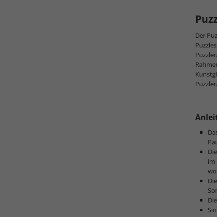
Puz
Der Puz
Puzzles
Puzzle
Rahmen
Kunstg
Puzzler
Anlei
Das
Pa
Die
im
wod
Die
Som
Die
Si