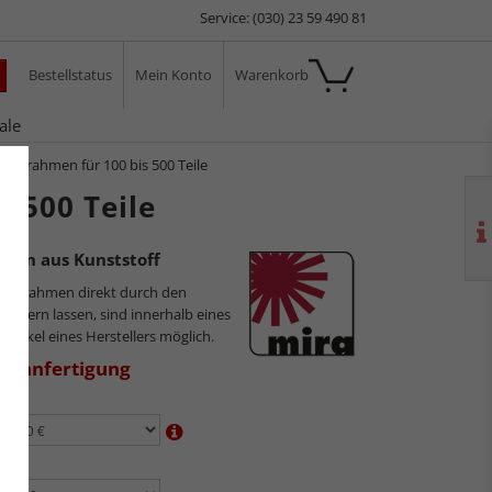
Service: (030) 23 59 490 81
Bestellstatus
Mein Konto
Warenkorb
ale
zzlerahmen für 100 bis 500 Teile
s 500 Teile
men aus Kunststoff
ilderrahmen direkt durch den
sliefern lassen, sind innerhalb eines
 Artikel eines Herstellers möglich.
aßanfertigung
en:
n: