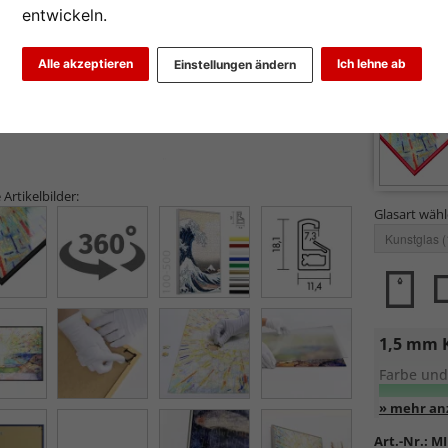
entwickeln.
Alle akzeptieren
Ich lehne ab
Einstellungen ändern
 Artikelbilder:
Glasart wähl
1,5 mm 
Farbe und
UV-Schutz
Art.-Nr.:
MI