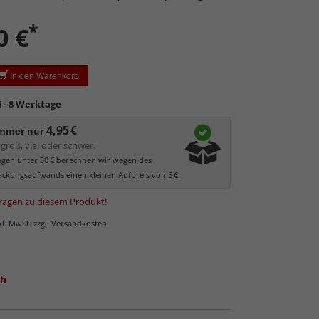
eicht und bruchsicher
, daher auch für große
*
 geeignet.
0 €
ste und Konturen gut erkennbar
, da hohe
chlässigkeit.
In den Warenkorb
ratzempfindlich
, daher Schutzfolie auf beiden Seiten,
ezogen werden muss.
6 - 8 Werktage
statisch
geladen, daher werden Staub und feine
l angezogen.
4,95 €
immer nur
groß, viel oder schwer.
ungen unter 30 € berechnen wir wegen des
ckungsaufwands einen kleinen Aufpreis von 5 €.
ragen zu diesem Produkt
!
nkl. MwSt. zzgl. Versandkosten.
ch