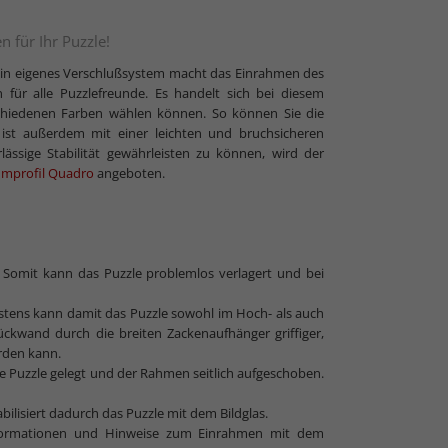
unstglas und Acrylglas
n für Ihr Puzzle!
Sein eigenes Verschlußsystem macht das Einrahmen des
 für alle Puzzlefreunde. Es handelt sich bei diesem
schiedenen Farben wählen können. So können Sie die
st außerdem mit einer leichten und bruchsicheren
ässige Stabilität gewährleisten zu können, wird der
umprofil Quadro
angeboten.
t. Somit kann das Puzzle problemlos verlagert und bei
rstens kann damit das Puzzle sowohl im Hoch- als auch
ckwand durch die breiten Zackenaufhänger griffiger,
rden kann.
ge Puzzle gelegt und der Rahmen seitlich aufgeschoben.
abilisiert dadurch das Puzzle mit dem Bildglas.
nformationen und Hinweise zum Einrahmen mit dem