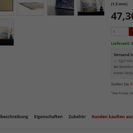
(1,5 mm)
Sehr l
Formate
47,3
Kontra
Lichtdur
Sehr k
die abg
Lieferzeit:
Elektro
Partike
Versand 
— Egal wie 
Bei Bestell
hohen Verpa
Stellen Sie
F
*
Alle Preise i
lbeschreibung
Eigenschaften
Zubehör
Kunden kauften au