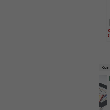
S
Kund