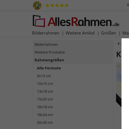
8
Bilderrahmen
Weitere Artikel
Größen
Ma
Zur
Bilderrahmen
Kun
Weitere Produkte
Rahmengrößen
Alle Formate
9x13 cm
10x15 cm
13x18 cm
15x20 cm
18x18 cm
18x24 cm
Zurück
20x30 cm