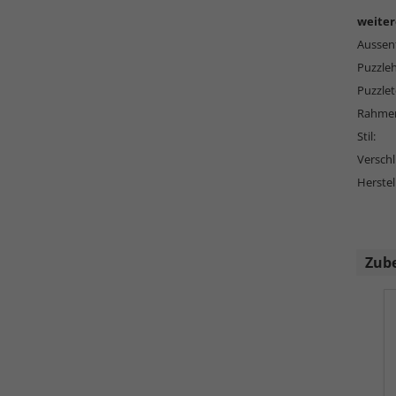
weiter
Aussen
Puzzleh
Puzzlete
Rahmen
Stil:
Versch
Herstel
Zub