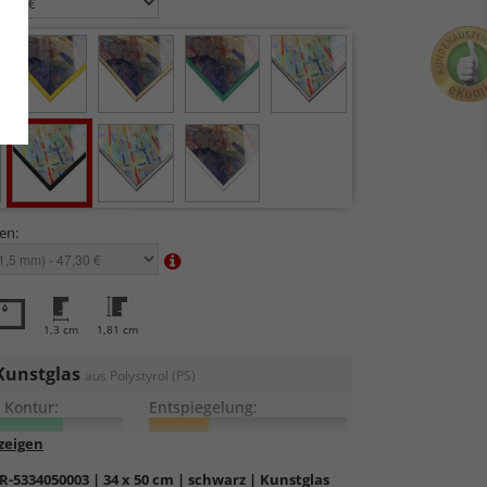
en:
1,3 cm
1,81 cm
Kunstglas
aus Polystyrol (PS)
 Kontur:
Entspiegelung:
:
Kratzfestigkeit:
R-5334050003
| 34 x 50 cm | schwarz | Kunstglas