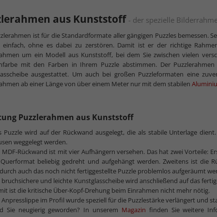
mehr zu K
zlerahmen aus Kunststoff
- der spezielle Bilderrahme
zlerahmen ist für die Standardformate aller gängigen Puzzles bemessen. 
 einfach, ohne es dabei zu zerstören. Damit ist er der richtige Rahmen
rahmen um ein Modell aus Kunststoff, bei dem Sie zwischen vielen ver
farbe mit den Farben in Ihrem Puzzle abstimmen. Der Puzzlerahmen i
lasscheibe ausgestattet. Um auch bei großen Puzzleformaten eine zuverl
ahmen ab einer Länge von über einem Meter nur mit dem stabilen
Alumini
tung Puzzlerahmen aus Kunststoff
 Puzzle wird auf der Rückwand ausgelegt, die als stabile Unterlage dien
usen weggelegt werden.
 MDF-Rückwand ist mit vier Aufhängern versehen. Das hat zwei Vorteile: E
 Querformat beliebig gedreht und aufgehängt werden. Zweitens ist die Rü
urch auch das noch nicht fertiggestellte Puzzle problemlos aufgeräumt we
 bruchsichere und leichte Kunstglasscheibe wird anschließend auf das ferti
it ist die kritische Über-Kopf-Drehung beim Einrahmen nicht mehr nötig.
 Anpresslippe im Profil wurde speziell für die Puzzlestärke verlängert und st
nd Sie neugierig geworden? In unserem
Magazin
finden Sie weitere I