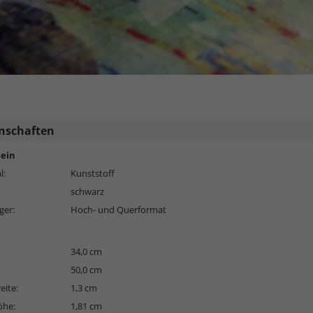
nschaften
ein
l:
Kunststoff
schwarz
ger:
Hoch- und Querformat
34,0 cm
50,0 cm
eite:
1,3 cm
öhe:
1,81 cm