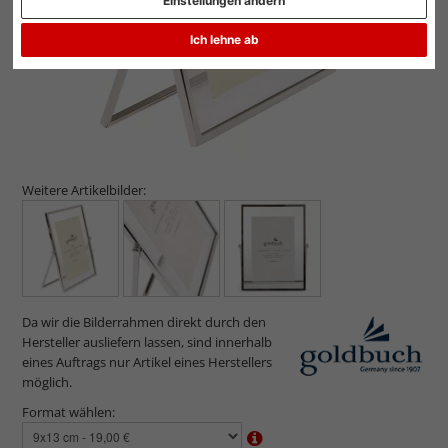
Einstellungen ändern
Ich lehne ab
Weitere Artikelbilder:
Da wir die Bilderrahmen direkt durch den
Hersteller ausliefern lassen, sind innerhalb
eines Auftrags nur Artikel eines Herstellers
möglich.
Format wählen: