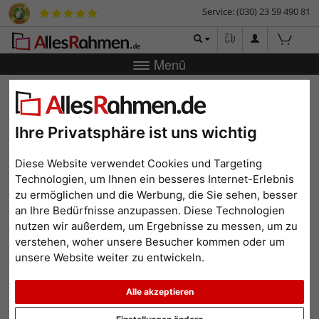
Service: (030) 23 59 490 81
Menü
Zurück
|
Bilderrahmen-Shop
Bilderrahmen
Fotorahmen
Metall-Bilderrahmen Loft
Metall-Bilderrahmen Loft
Ihre Privatsphäre ist uns wichtig
Diese Website verwendet Cookies und Targeting
Technologien, um Ihnen ein besseres Internet-Erlebnis
zu ermöglichen und die Werbung, die Sie sehen, besser
an Ihre Bedürfnisse anzupassen. Diese Technologien
nutzen wir außerdem, um Ergebnisse zu messen, um zu
verstehen, woher unsere Besucher kommen oder um
unsere Website weiter zu entwickeln.
Alle akzeptieren
Zurück
Weit