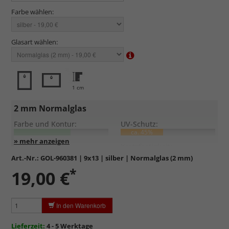
Farbe wählen:
Glasart wählen:
1 cm
2 mm Normalglas
Farbe und Kontur:
UV-Schutz:
ca. 45%
Entspiegelung:
Kratzfestigkeit:
Art.-Nr.:
GOL-960381
| 9x13 | silber | Normalglas (2 mm)
*
Standardglas
in hochwertiger Floatglas-Qualität.
19,00 €
Formstabil, preiswert, witterungs- und hitzebeständig
sowie
kratzfest.
In den Warenkorb
Reflektierende Oberfläche
, die als störend empfunden
werden kann.
Lieferzeit:
4 - 5 Werktage