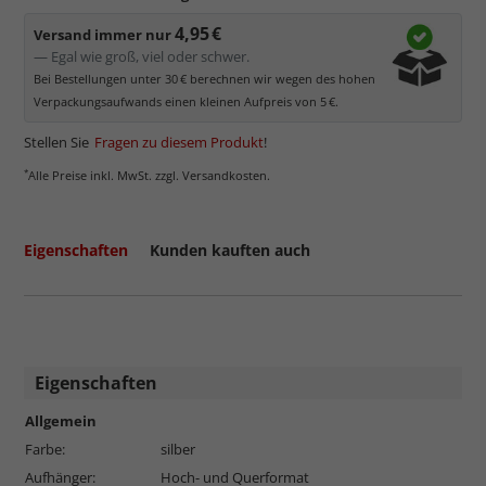
Minimaler UV-Schutz von ca. 45%
, daher primär physischer
Schutz des Bildes.
4,95 €
Versand immer nur
Normalglas hat eine leichte Grünfärbung
, wodurch es im
— Egal wie groß, viel oder schwer.
Bereich der Weißtöne zu einem dezenten Grünschimmer
Bei Bestellungen unter 30 € berechnen wir wegen des hohen
kommt. Für Bilder mit hellen Farben empfehlen wir Kunst- oder
Verpackungsaufwands einen kleinen Aufpreis von 5 €.
Museumsglas.
Stellen Sie
Fragen zu diesem Produkt
!
*
Alle Preise inkl. MwSt. zzgl. Versandkosten.
Eigenschaften
Kunden kauften auch
Eigenschaften
Allgemein
mehr zum Normalglas
Farbe:
silber
Aufhänger:
Hoch- und Querformat