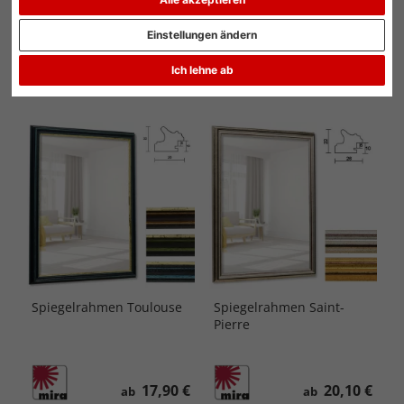
Rahmentyp: Wandspiegel
Alle Filter zurücksetzen
Einstellungen ändern
Material: Holz
Ich lehne ab
Beliebtheit
Preis aufsteigend
Preis absteigend
Spiegelrahmen Toulouse
Spiegelrahmen Saint-
Pierre
17,90 €
20,10 €
ab
ab