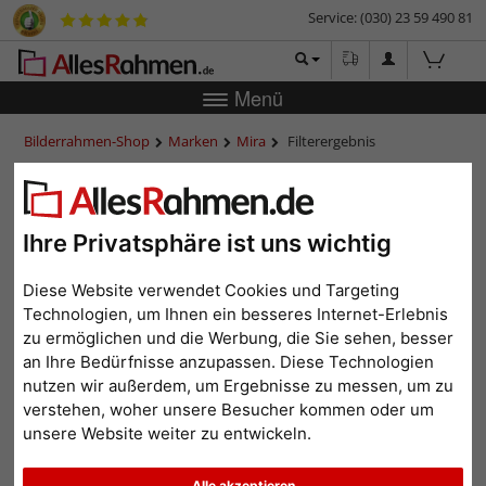
Service: (030) 23 59 490 81
Menü
Bilderrahmen-Shop
Marken
Mira
Filterergebnis
Spiegelrahmen aus Holz von
mira
Ihre Privatsphäre ist uns wichtig
Spiegelrahmen sind meist aus Holz gefertigt. Mira Holzrahmen mit
eingesetztem Spiegel erinnern in ihrer Ausstrahlung an Stilrahmen.
Diese Website verwendet Cookies und Targeting
Der Hersteller Mira bietet eine große Bandbreite an Spiegelrahmen
Technologien, um Ihnen ein besseres Internet-Erlebnis
aus Holz, vom kleinen bis hin zum extragroßen Format.
zu ermöglichen und die Werbung, die Sie sehen, besser
Maßanfertigungen sind ebenfalls realisierbar. Damit das Gewicht der
an Ihre Bedürfnisse anzupassen. Diese Technologien
Spiegelplatte getragen werden kann, sind diese Spiegelrahmen mit
nutzen wir außerdem, um Ergebnisse zu messen, um zu
verstärkten Holzleisten versehen worden.
verstehen, woher unsere Besucher kommen oder um
unsere Website weiter zu entwickeln.
Alle akzeptieren