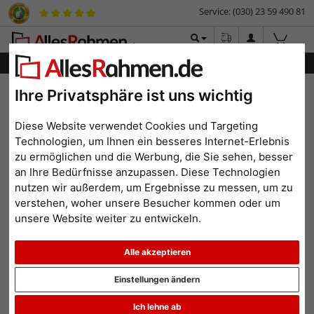
Service: (030) 23 59 490 81
Menü
Bilderrahmen-Shop
Rahmengrößen
18x18 cm
Ihre Privatsphäre ist uns wichtig
Quadratische Bilderrahmen
Diese Website verwendet Cookies und Targeting
im Format 18x18 cm
Technologien, um Ihnen ein besseres Internet-Erlebnis
zu ermöglichen und die Werbung, die Sie sehen, besser
an Ihre Bedürfnisse anzupassen. Diese Technologien
nutzen wir außerdem, um Ergebnisse zu messen, um zu
verstehen, woher unsere Besucher kommen oder um
unsere Website weiter zu entwickeln.
<
1
...
3
4
5
Beliebtheit
Preis aufsteigend
Preis absteigend
Alle akzeptieren
Einstellungen ändern
Ich lehne ab