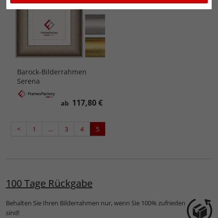
Barock-Bilderrahmen
Serena
117,80 €
ab
<
1
...
3
4
5
100 Tage Rückgabe
Behalten Sie Ihren Bilderrahmen nur, wenn Sie 100% zufrieden
sind!