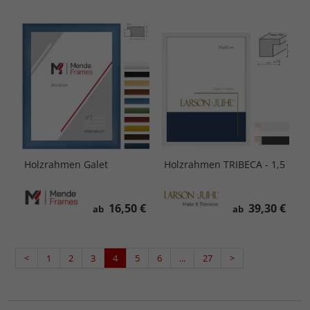
Holzrahmen Galet
Holzrahmen TRIBECA - 1,5
16,50 €
39,30 €
ab
ab
<
1
2
3
4
5
6
...
27
>