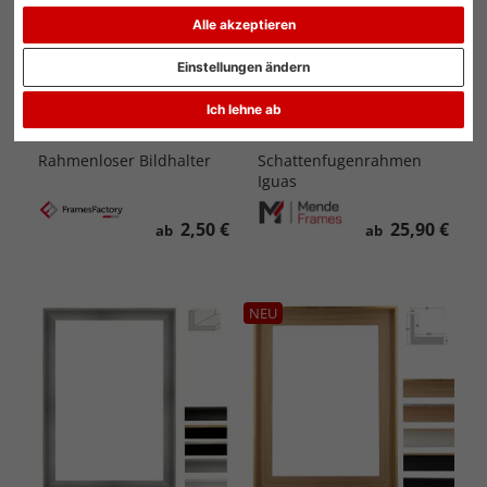
Alle akzeptieren
Einstellungen ändern
Ich lehne ab
Rahmenloser Bildhalter
Schattenfugenrahmen
Iguas
2,50 €
25,90 €
ab
ab
NEU