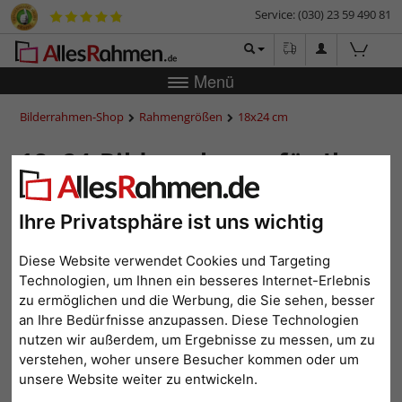
Service: (030) 23 59 490 81
Menü
Bilderrahmen-Shop
Rahmengrößen
18x24 cm
18x24-Bilderrahmen für Ihre
Fotos
Ihre Privatsphäre ist uns wichtig
Diese Website verwendet Cookies und Targeting
Technologien, um Ihnen ein besseres Internet-Erlebnis
<
1
2
3
4
5
6
...
27
>
zu ermöglichen und die Werbung, die Sie sehen, besser
Beliebtheit
Preis aufsteigend
Preis absteigend
an Ihre Bedürfnisse anzupassen. Diese Technologien
nutzen wir außerdem, um Ergebnisse zu messen, um zu
verstehen, woher unsere Besucher kommen oder um
unsere Website weiter zu entwickeln.