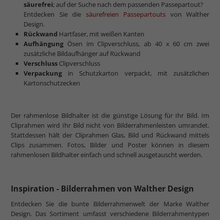
mehr zum Normalglas
säurefrei
; auf der Suche nach dem passenden Passepartout?
Entdecken Sie die
säurefreien Passepartouts
von Walther
Design.
Rückwand
Hartfaser, mit weißen Kanten
Aufhängung
Ösen im Clipverschluss, ab 40 x 60 cm zwei
zusätzliche Bildaufhänger auf Rückwand
Verschluss
Clipverschluss
Verpackung
in Schutzkarton verpackt, mit zusätzlichen
Kartonschutzecken
Der rahmenlose Bildhalter ist die günstige Lösung für Ihr Bild. Im
Cliprahmen wird Ihr Bild nicht von Bilderrahmenleisten umrandet.
Stattdessen hält der Cliprahmen Glas, Bild und Rückwand mittels
Clips zusammen. Fotos, Bilder und Poster können in diesem
rahmenlosen Bildhalter einfach und schnell ausgetauscht werden.
Inspiration - Bilderrahmen von Walther Design
Entdecken Sie die bunte Bilderrahmenwelt der Marke Walther
Design. Das Sortiment umfasst verschiedene Bilderrahmentypen