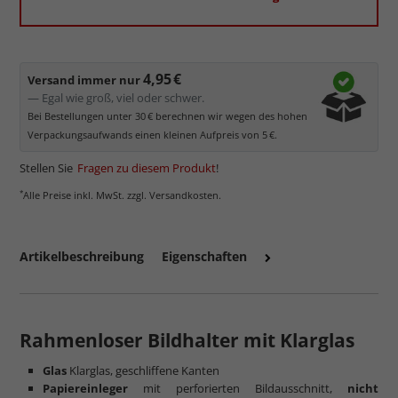
Reflektierende Oberfläche
, die als störend empfunden
werden kann.
Minimaler UV-Schutz von ca. 45%
, daher primär physischer
Schutz des Bildes.
4,95 €
Versand immer nur
Normalglas hat eine leichte Grünfärbung
, wodurch es im
— Egal wie groß, viel oder schwer.
Bereich der Weißtöne zu einem dezenten Grünschimmer
Bei Bestellungen unter 30 € berechnen wir wegen des hohen
kommt. Für Bilder mit hellen Farben empfehlen wir Kunst- oder
Verpackungsaufwands einen kleinen Aufpreis von 5 €.
Museumsglas.
Stellen Sie
Fragen zu diesem Produkt
!
*
Alle Preise inkl. MwSt. zzgl. Versandkosten.
Artikelbeschreibung
Eigenschaften
Rahmenloser Bildhalter mit Klarglas
Glas
Klarglas, geschliffene Kanten
Papiereinleger
mit perforierten Bildausschnitt,
nicht