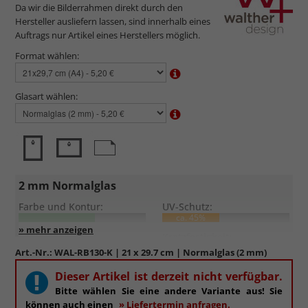
Da wir die Bilderrahmen direkt durch den
Hersteller ausliefern lassen, sind innerhalb eines
Auftrags nur Artikel eines Herstellers möglich.
Format wählen:
Glasart wählen:
2 mm Normalglas
Farbe und Kontur:
UV-Schutz:
ca. 45%
Entspiegelung:
Kratzfestigkeit:
Art.-Nr.:
WAL-RB130-K
| 21 x 29.7 cm | Normalglas (2 mm)
Standardglas
in hochwertiger Floatglas-Qualität.
Dieser Artikel ist derzeit nicht verfügbar.
Formstabil, preiswert, witterungs- und hitzebeständig
Bitte wählen Sie eine andere Variante aus! Sie
sowie
kratzfest.
können auch einen
» Liefertermin anfragen.