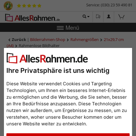
Service: (030) 23 59 490 81
Menü
Zurück
|
Bilderrahmen-Shop
Rahmengrößen
21x29,7 cm
(A4)
Rahmenlose Bildhalter
Rahmenlose Bildhalter
Ihre Privatsphäre ist uns wichtig
Diese Website verwendet Cookies und Targeting
Technologien, um Ihnen ein besseres Internet-Erlebnis
zu ermöglichen und die Werbung, die Sie sehen, besser
an Ihre Bedürfnisse anzupassen. Diese Technologien
nutzen wir außerdem, um Ergebnisse zu messen, um zu
verstehen, woher unsere Besucher kommen oder um
unsere Website weiter zu entwickeln.
Zurück
Weit