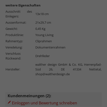
weitere Eigenschaften
Ausschnitt des
13x18 cm
Einlegers:
Aussenformat:
21x29,7 cm
Gewicht:
0,45 Kg
Produktlinie:
Young Living
Rahmentyp:
Cliprahmen
Veredelung:
Dokumentenrahmen
Verschluss
Drehfeder
Rückwand:
walther design GmbH & Co. KG, Herrenpfad-
Hersteller:
Süd 26, DE 41334 Nettetal,
shop@waltherdesign.de
Kundenmeinungen (2):
Einloggen und Bewertung schreiben