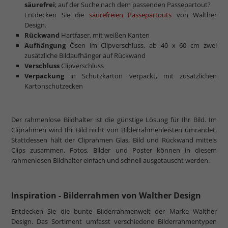
mehr zum Normalglas
säurefrei
; auf der Suche nach dem passenden Passepartout?
Entdecken Sie die
säurefreien Passepartouts
von Walther
Design.
Rückwand
Hartfaser, mit weißen Kanten
Aufhängung
Ösen im Clipverschluss, ab 40 x 60 cm zwei
zusätzliche Bildaufhänger auf Rückwand
Verschluss
Clipverschluss
Verpackung
in Schutzkarton verpackt, mit zusätzlichen
Kartonschutzecken
Der rahmenlose Bildhalter ist die günstige Lösung für Ihr Bild. Im
Cliprahmen wird Ihr Bild nicht von Bilderrahmenleisten umrandet.
Stattdessen hält der Cliprahmen Glas, Bild und Rückwand mittels
Clips zusammen. Fotos, Bilder und Poster können in diesem
rahmenlosen Bildhalter einfach und schnell ausgetauscht werden.
Inspiration - Bilderrahmen von Walther Design
Entdecken Sie die bunte Bilderrahmenwelt der Marke Walther
Design. Das Sortiment umfasst verschiedene Bilderrahmentypen