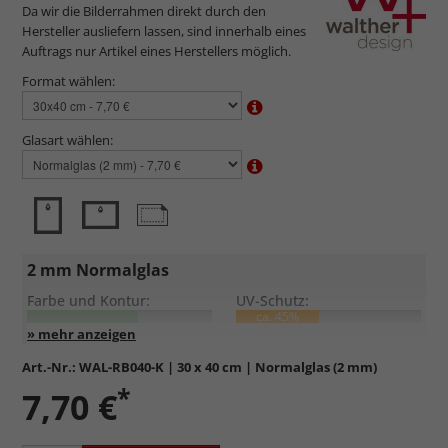
Da wir die Bilderrahmen direkt durch den
Hersteller ausliefern lassen, sind innerhalb eines
Auftrags nur Artikel eines Herstellers möglich.
Format wählen:
Glasart wählen:
2 mm Normalglas
Farbe und Kontur:
UV-Schutz:
ca. 45%
Entspiegelung:
Kratzfestigkeit:
Art.-Nr.:
WAL-RB040-K
| 30 x 40 cm | Normalglas (2 mm)
*
Standardglas
in hochwertiger Floatglas-Qualität.
7,70 €
Formstabil, preiswert, witterungs- und hitzebeständig
sowie
kratzfest.