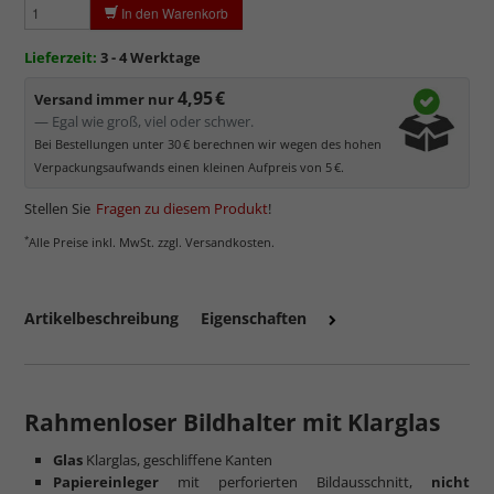
In den Warenkorb
Reflektierende Oberfläche
, die als störend empfunden
werden kann.
Lieferzeit:
3 - 4 Werktage
Minimaler UV-Schutz von ca. 45%
, daher primär physischer
Schutz des Bildes.
4,95 €
Versand immer nur
Normalglas hat eine leichte Grünfärbung
, wodurch es im
— Egal wie groß, viel oder schwer.
Bereich der Weißtöne zu einem dezenten Grünschimmer
Bei Bestellungen unter 30 € berechnen wir wegen des hohen
kommt. Für Bilder mit hellen Farben empfehlen wir Kunst- oder
Verpackungsaufwands einen kleinen Aufpreis von 5 €.
Museumsglas.
Stellen Sie
Fragen zu diesem Produkt
!
*
Alle Preise inkl. MwSt. zzgl. Versandkosten.
Artikelbeschreibung
Eigenschaften
Rahmenloser Bildhalter mit Klarglas
Glas
Klarglas, geschliffene Kanten
Papiereinleger
mit perforierten Bildausschnitt,
nicht