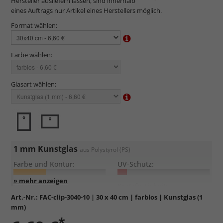
Hersteller ausliefern lassen, sind innerhalb
eines Auftrags nur Artikel eines Herstellers möglich.
Format wählen:
Farbe wählen:
Glasart wählen:
1 mm Kunstglas
aus Polystyrol (PS)
Farbe und Kontur:
UV-Schutz:
Entspiegelung:
Kratzfestigkeit:
Art.-Nr.:
FAC-clip-3040-10
| 30 x 40 cm | farblos | Kunstglas (1
mm)
Günstig, leicht und bruchsicher
*
Sehr dünn, nicht formstabil
. Die Einrahmung größerer