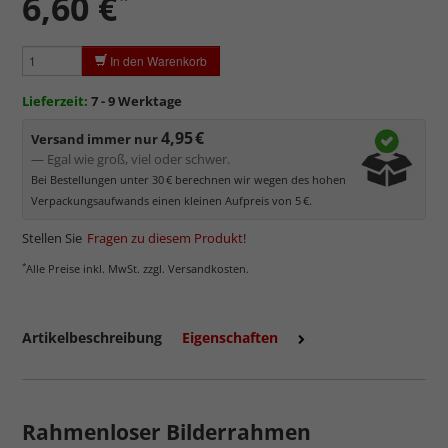
6,60 €
Formate ist somit etwas mühsam.
Ungleichmäßige Reflexionen
durch geringen Anpressdruck
In den Warenkorb
der biegsamen Scheibe.
Sehr kratzempfindlich
, daher Schutzfolie auf beiden Seiten,
Lieferzeit:
7 - 9 Werktage
die abgezogen werden muss.
4,95 €
Elektrostatisch
geladen, dadurch werden Staub und feine
Versand immer nur
Partikel angezogen.
— Egal wie groß, viel oder schwer.
Bei Bestellungen unter 30 € berechnen wir wegen des hohen
Verpackungsaufwands einen kleinen Aufpreis von 5 €.
Stellen Sie
Fragen zu diesem Produkt
!
*
Alle Preise inkl. MwSt. zzgl. Versandkosten.
Artikelbeschreibung
Eigenschaften
Rahmenloser Bilderrahmen
mehr zu Kunstglas und Acrylglas