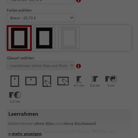
Farbe wählen:
Glasart wählen:
4,1 cm
3,3 cm
3 cm
2,2 cm
Leerrahmen
Bilderrahmen
ohne Glas
und
ohne Rückwand
Geeignet bspw. für
bespannte Keilrahmen
,
Ölbilder
,
Alu-
Dibond
oder
Kaschierungen