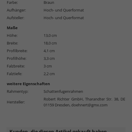
Farbe:
Braun
Aufhänger:
Hoch- und Querformat
Aufsteller:
Hoch- und Querformat
Maße
Höhe:
13,0 cm
Breite:
18,0 cm
Profilbreite:
4,1 cm
Profilhöhe:
3,3 cm
Falzbreite:
3 cm
Falztiefe:
2,2 cm
weitere Eigenschaften
Rahmentyp:
Schattenfugenrahmen
Robert Richter GmbH, Tharandter Str. 38, DE
Hersteller:
01159 Dresden,
doehnert@gmx.com
Kunden, die diesen Artikel gekauft haben,