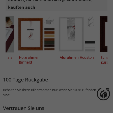
kauften auch
ut als
Holzrahmen
Alurahmen Houston
Schatt
ung
Binfield
Zuschn
100 Tage Rückgabe
Behalten Sie Ihren Bilderrahmen nur, wenn Sie 100% zufrieden
sind!
Vertrauen Sie uns