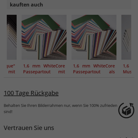
kauften auch
tique"
1,6 mm WhiteCore
1,6 mm WhiteCore
1,
ut mit
Passepartout mit
Passepartout als
Museum
m
individuellem
Maßanfertigung
Maßanf
Ausschnitt
100 Tage Rückgabe
Behalten Sie Ihren Bilderrahmen nur, wenn Sie 100% zufrieden
sind!
Vertrauen Sie uns