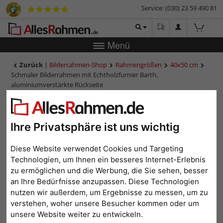
Service: (030) 23 59 490 81
Menü
Zurück
|
Bilderrahmen-Shop
Rahmengrößen
40x50 cm
Schmaler Bilderrahmen mit Echtholzfurnier Barth,
aluminiumverstärkte Rückseite
Schmaler Bilderrahmen mit
Echtholzfurnier Barth,
aluminiumverstärkte
Ihre Privatsphäre ist uns wichtig
Rückseite
Diese Website verwendet Cookies und Targeting
Technologien, um Ihnen ein besseres Internet-Erlebnis
zu ermöglichen und die Werbung, die Sie sehen, besser
an Ihre Bedürfnisse anzupassen. Diese Technologien
nutzen wir außerdem, um Ergebnisse zu messen, um zu
verstehen, woher unsere Besucher kommen oder um
unsere Website weiter zu entwickeln.