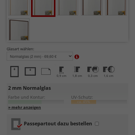
Glasart wählen:
0,9 cm
1,8 cm
0,3 cm
1,6 cm
2 mm Normalglas
Farbe und Kontur:
UV-Schutz:
ca. 45%
Entspiegelung:
Kratzfestigkeit:
Passepartout dazu bestellen
Standardglas
in hochwertiger Floatglas-Qualität.
Formstabil, preiswert, witterungs- und hitzebeständig