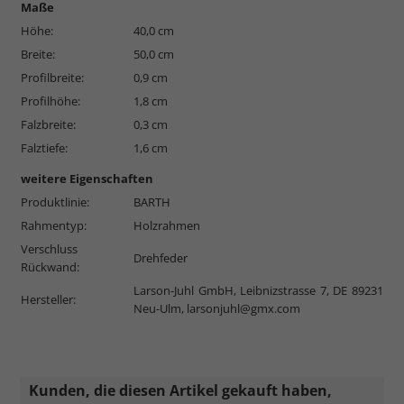
Maße
Höhe:
40,0 cm
Breite:
50,0 cm
Profilbreite:
0,9 cm
Profilhöhe:
1,8 cm
Falzbreite:
0,3 cm
Falztiefe:
1,6 cm
weitere Eigenschaften
Produktlinie:
BARTH
Rahmentyp:
Holzrahmen
Verschluss
Drehfeder
Rückwand:
Larson-Juhl GmbH, Leibnizstrasse 7, DE 89231
Hersteller:
Neu-Ulm,
larsonjuhl@gmx.com
Kunden, die diesen Artikel gekauft haben,