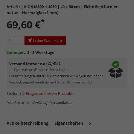
sowie
kratzfest.
Art.-Nr.:
AIC-916300-1-4050
| 40 x 50 cm | Eiche Echtfurnier
Reflektierende Oberfläche
, die als störend empfunden
natur | Normalglas (2 mm)
werden kann.
*
69,60 €
Minimaler UV-Schutz von ca. 45%
, daher primär physischer
Schutz des Bildes.
Normalglas hat eine leichte Grünfärbung
, wodurch es im
In den Warenkorb
Bereich der Weißtöne zu einem dezenten Grünschimmer
kommt. Für Bilder mit hellen Farben empfehlen wir Kunst- oder
Lieferzeit:
3 - 5 Werktage
Museumsglas.
4,95 €
Versand immer nur
— Egal wie groß, viel oder schwer.
Bei Bestellungen unter 30 € berechnen wir wegen des hohen
Verpackungsaufwands einen kleinen Aufpreis von 5 €.
Stellen Sie
Fragen zu diesem Produkt
!
*
Alle Preise inkl. MwSt. zzgl. Versandkosten.
Artikelbeschreibung
Eigenschaften