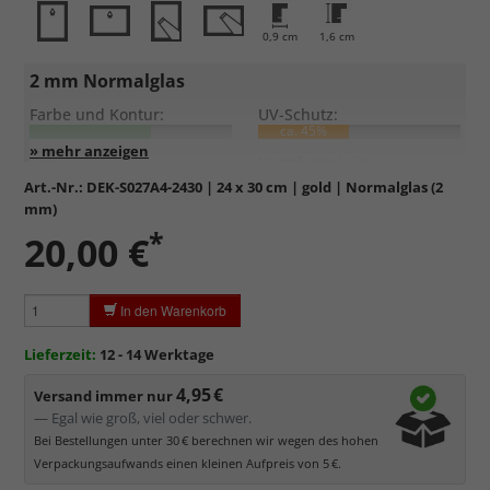
0,9 cm
1,6 cm
2 mm Normalglas
Farbe und Kontur:
UV-Schutz:
ca. 45%
Entspiegelung:
Kratzfestigkeit:
Art.-Nr.:
DEK-S027A4-2430
| 24 x 30 cm | gold | Normalglas (2
mm)
Standardglas
in hochwertiger Floatglas-Qualität.
*
20,00 €
Formstabil, preiswert, witterungs- und hitzebeständig
sowie
kratzfest.
Reflektierende Oberfläche
, die als störend empfunden
In den Warenkorb
werden kann.
Minimaler UV-Schutz von ca. 45%
, daher primär physischer
Lieferzeit:
12 - 14 Werktage
Schutz des Bildes.
4,95 €
Normalglas hat eine leichte Grünfärbung
, wodurch es im
Versand immer nur
Bereich der Weißtöne zu einem dezenten Grünschimmer
— Egal wie groß, viel oder schwer.
kommt. Für Bilder mit hellen Farben empfehlen wir Kunst- oder
Bei Bestellungen unter 30 € berechnen wir wegen des hohen
Museumsglas.
Verpackungsaufwands einen kleinen Aufpreis von 5 €.