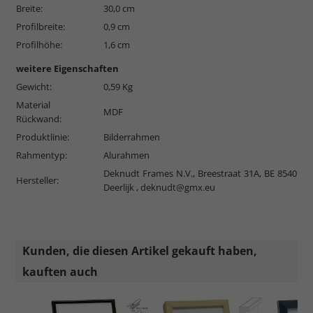
Breite:
30,0 cm
Profilbreite:
0,9 cm
Profilhöhe:
1,6 cm
weitere Eigenschaften
Gewicht:
0,59 Kg
Material
MDF
Rückwand:
Produktlinie:
Bilderrahmen
Rahmentyp:
Alurahmen
Deknudt Frames N.V., Breestraat 31A, BE 8540
Hersteller:
Deerlijk ,
deknudt@gmx.eu
Kunden, die diesen Artikel gekauft haben,
kauften auch