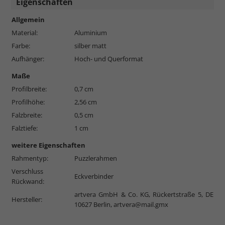
Eigenschaften
Allgemein
Material:
Aluminium
Farbe:
silber matt
Aufhänger:
Hoch- und Querformat
Maße
Profilbreite:
0,7 cm
Profilhöhe:
2,56 cm
Falzbreite:
0,5 cm
Falztiefe:
1 cm
weitere Eigenschaften
Rahmentyp:
Puzzlerahmen
Verschluss
Eckverbinder
Rückwand:
artvera GmbH & Co. KG, Rückertstraße 5, DE
Hersteller:
10627 Berlin,
artvera@mail.gmx