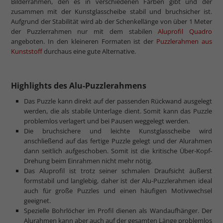
Bilderrahmen, den es in verschiedenen Farben gibt und der
zusammen mit der Kunstglasscheibe stabil und bruchsicher ist.
Aufgrund der Stabilität wird ab der Schenkellänge von über 1 Meter
der Puzzlerrahmen nur mit dem stabilen
Aluprofil Quadro
angeboten. In den kleineren Formaten ist der
Puzzlerahmen aus
Kunststoff
durchaus eine gute Alternative.
Highlights des Alu-Puzzlerahmens
Das Puzzle kann direkt auf der passenden Rückwand ausgelegt
werden, die als stabile Unterlage dient. Somit kann das Puzzle
problemlos verlagert und bei Pausen weggelegt werden.
Die bruchsichere und leichte Kunstglasscheibe wird
anschließend auf das fertige Puzzle gelegt und der Alurahmen
dann seitlich aufgeschoben. Somit ist die kritische Über-Kopf-
Drehung beim Einrahmen nicht mehr nötig.
Das Aluprofil ist trotz seiner schmalen Draufsicht äußerst
formstabil und langlebig, daher ist der Alu-Puzzlerahmen ideal
auch für große Puzzles und einen häufigen Motivwechsel
geeignet.
Spezielle Bohrlöcher im Profil dienen als Wandaufhänger. Der
Alurahmen kann aber auch auf der gesamten Länge problemlos