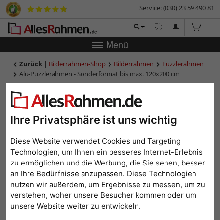
Service: (030) 23 59 490 81
Menü
Zurück
|
Bilderrahmen-Shop
Bilderrahmen
Puzzlerahmen
Alu-Puzzlerahmen - Sonderformat bis max. 120x200 cm
Alu-Puzzlerahmen -
Sonderformat bis max.
120x200 cm
Ihre Privatsphäre ist uns wichtig
Diese Website verwendet Cookies und Targeting
Technologien, um Ihnen ein besseres Internet-Erlebnis
zu ermöglichen und die Werbung, die Sie sehen, besser
an Ihre Bedürfnisse anzupassen. Diese Technologien
nutzen wir außerdem, um Ergebnisse zu messen, um zu
verstehen, woher unsere Besucher kommen oder um
unsere Website weiter zu entwickeln.