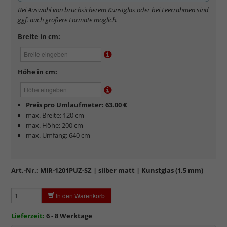
Bei Auswahl von bruchsicherem Kunstglas oder bei Leerrahmen sind
Kontraste und Konturen gut erkennbar
, da hohe
ggf. auch größere Formate möglich.
Lichtdurchlässigkeit.
Sehr kratzempfindlich
, daher Schutzfolie auf beiden Seiten,
Breite in cm:
die abgezogen werden muss.
Elektrostatisch
geladen, daher werden Staub und feine
Partikel angezogen.
Höhe in cm:
Preis pro Umlaufmeter: 63.00 €
max. Breite: 120 cm
max. Höhe: 200 cm
max. Umfang: 640 cm
Art.-Nr.:
MIR-1201PUZ-SZ
| silber matt | Kunstglas (1,5 mm)
In den Warenkorb
mehr zu Kunstglas und Acrylglas
Lieferzeit:
6 - 8 Werktage