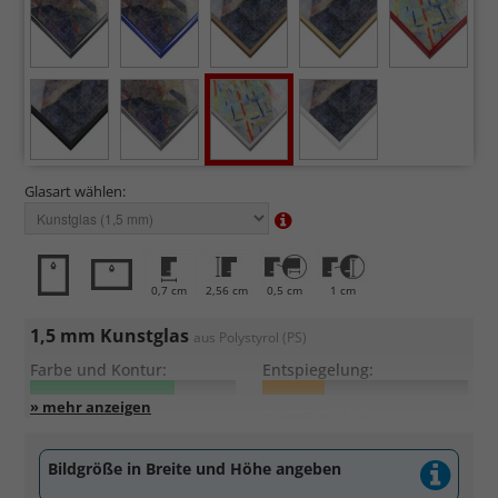
Glasart wählen:
0,7 cm
2,56 cm
0,5 cm
1 cm
1,5 mm Kunstglas
aus Polystyrol (PS)
Farbe und Kontur:
Entspiegelung:
UV-Schutz:
Kratzfestigkeit:
Bildgröße in Breite und Höhe angeben
Sehr leicht und bruchsicher
, daher auch für große Formate
geeignet.