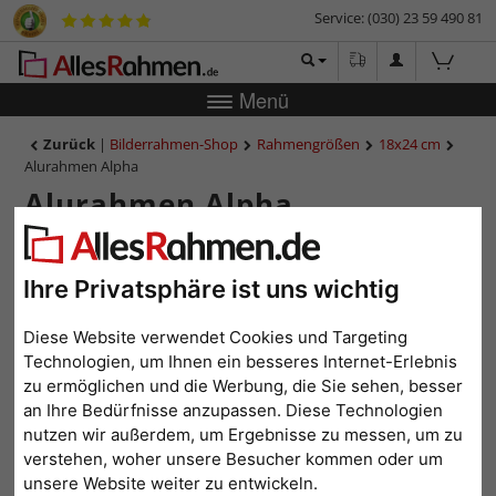
Service: (030) 23 59 490 81
Menü
Zurück
|
Bilderrahmen-Shop
Rahmengrößen
18x24 cm
Alurahmen Alpha
Alurahmen Alpha
Ihre Privatsphäre ist uns wichtig
Diese Website verwendet Cookies und Targeting
Technologien, um Ihnen ein besseres Internet-Erlebnis
zu ermöglichen und die Werbung, die Sie sehen, besser
an Ihre Bedürfnisse anzupassen. Diese Technologien
nutzen wir außerdem, um Ergebnisse zu messen, um zu
verstehen, woher unsere Besucher kommen oder um
Zurück
Weit
unsere Website weiter zu entwickeln.