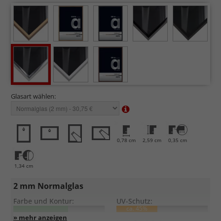
Glasart wählen:
0,78 cm
2,59 cm
0,35 cm
1,34 cm
2 mm Normalglas
Farbe und Kontur:
UV-Schutz:
ca. 45%