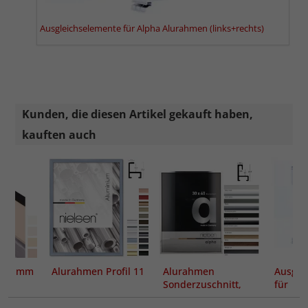
Ausgleichselemente für Alpha Alurahmen (links+rechts)
Kunden, die diesen Artikel gekauft haben,
kauften auch
 mm
Alurahmen Profil 11
Alurahmen
Ausgle
t
Sonderzuschnitt,
für
rtcare
Profil alpha
Alura