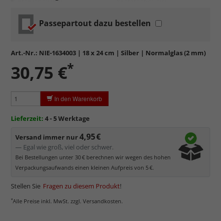
Entspiegelung:
Kratzfestigkeit:
Passepartout dazu bestellen
Standardglas
in hochwertiger Floatglas-Qualität.
Formstabil, preiswert, witterungs- und hitzebeständig
sowie
kratzfest.
Art.-Nr.:
NIE-1634003
| 18 x 24 cm | Silber | Normalglas (2 mm)
Reflektierende Oberfläche
, die als störend empfunden
*
30,75 €
werden kann.
Minimaler UV-Schutz von ca. 45%
, daher primär physischer
Schutz des Bildes.
In den Warenkorb
Normalglas hat eine leichte Grünfärbung
, wodurch es im
Bereich der Weißtöne zu einem dezenten Grünschimmer
Lieferzeit:
4 - 5 Werktage
kommt. Für Bilder mit hellen Farben empfehlen wir Kunst- oder
Museumsglas.
4,95 €
Versand immer nur
— Egal wie groß, viel oder schwer.
Bei Bestellungen unter 30 € berechnen wir wegen des hohen
Verpackungsaufwands einen kleinen Aufpreis von 5 €.
Stellen Sie
Fragen zu diesem Produkt
!
*
Alle Preise inkl. MwSt. zzgl. Versandkosten.