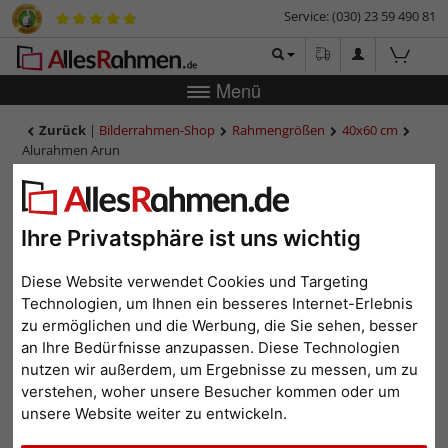
Service: (030) 23 59 490 81
Menü
Zurück
|
Bilderrahmen-Shop
Rahmengrößen
40x60 cm
Alurahmen Arun
Alurahmen Arun
Ihre Privatsphäre ist uns wichtig
Diese Website verwendet Cookies und Targeting
Technologien, um Ihnen ein besseres Internet-Erlebnis
zu ermöglichen und die Werbung, die Sie sehen, besser
an Ihre Bedürfnisse anzupassen. Diese Technologien
nutzen wir außerdem, um Ergebnisse zu messen, um zu
verstehen, woher unsere Besucher kommen oder um
unsere Website weiter zu entwickeln.
Zurück
Weit