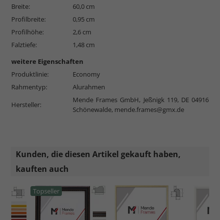
Breite:
60,0 cm
Profilbreite:
0,95 cm
Profilhöhe:
2,6 cm
Falztiefe:
1,48 cm
weitere Eigenschaften
Produktlinie:
Economy
Rahmentyp:
Alurahmen
Mende Frames GmbH, Jeßnigk 119, DE 04916
Hersteller:
Schönewalde,
mende.frames@gmx.de
Kunden, die diesen Artikel gekauft haben,
kauften auch
Topseller