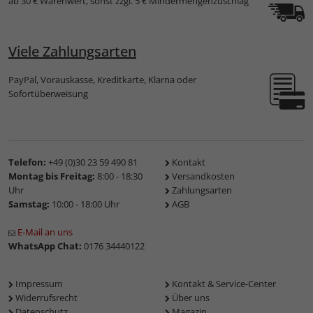
ab 30 € Warenwert, sonst zzgl. 5 € Mindermengenzuschlag
Viele Zahlungsarten
PayPal, Vorauskasse, Kreditkarte, Klarna oder
Sofortüberweisung
Telefon:
+49 (0)30 23 59 490 81
Kontakt
Montag bis Freitag:
8:00 - 18:30
Versandkosten
Uhr
Zahlungsarten
Samstag:
10:00 - 18:00 Uhr
AGB
E-Mail an uns
WhatsApp Chat:
0176 34440122
Impressum
Kontakt & Service-Center
Widerrufsrecht
Über uns
Datenschutz
Magazin