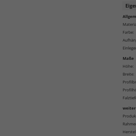
Eige
Allgem
Materia
Farbe:
Aufhän
Einlege
Maße
Höhe:
Breite:
Profilbr
Profilh
Falztief
weiter
Produkt
Rahmen
Herstel