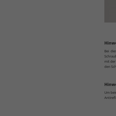
Hinwe
Bei di
Schraub
mit der
den Sch
Hinwe
Um beim
Antiref