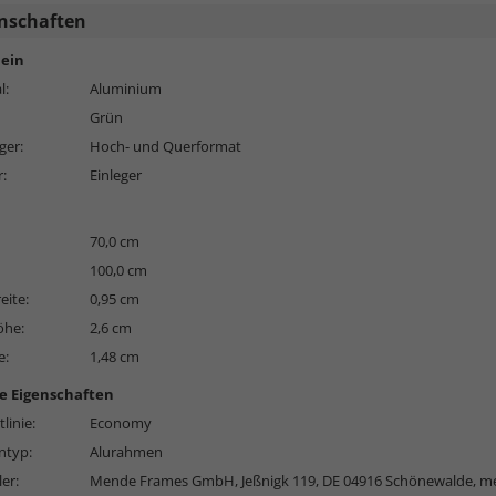
nschaften
ein
l:
Aluminium
Grün
ger:
Hoch- und Querformat
r:
Einleger
70,0 cm
100,0 cm
eite:
0,95 cm
öhe:
2,6 cm
e:
1,48 cm
e Eigenschaften
linie:
Economy
typ:
Alurahmen
ler:
Mende Frames GmbH, Jeßnigk 119, DE 04916 Schönewalde,
me