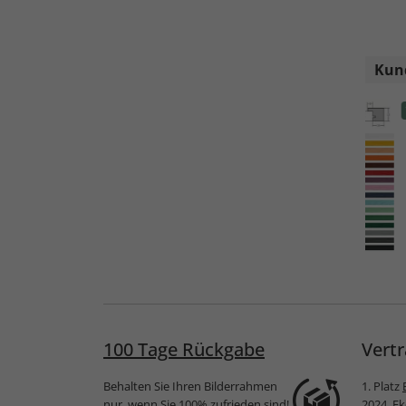
Kund
Topseller
uschnitt
Alurahmen Zuschnitt
Holzrahmen Boti
Oboso
100 Tage Rückgabe
Vertr
Behalten Sie Ihren Bilderrahmen
1. Platz
nur, wenn Sie 100% zufrieden sind!
2024
, E