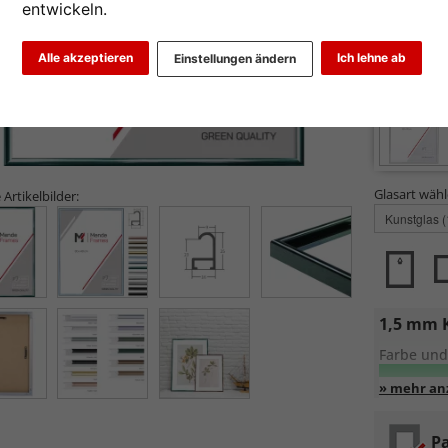
entwickeln.
Alle akzeptieren
Ich lehne ab
Einstellungen ändern
Glasart wähl
 Artikelbilder:
1,5 mm 
Farbe und
UV-Schutz
Pa
Sehr l