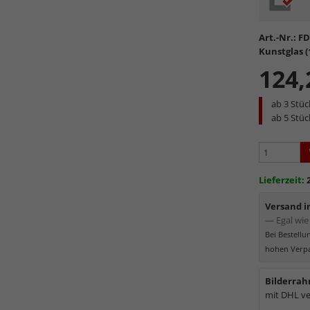
Formate
Kontra
Art.-Nr.:
FD
Lichtdur
Kunstglas 
Sehr k
124,
die abg
Elektro
ab 3 Stü
Partike
ab 5 Stü
Lieferzeit:
Versand 
— Egal wie 
Bei Bestell
hohen Verpa
Bilderrah
mit DHL ve
mehr zu K