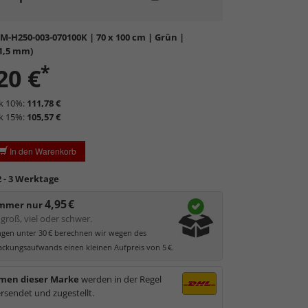
 geeignet.
ste und Konturen gut erkennbar
, da hohe
M-H250-003-070100K
| 70 x 100 cm | Grün |
chlässigkeit.
(1,5 mm)
ratzempfindlich
, daher Schutzfolie auf beiden Seiten,
*
20 €
ezogen werden muss.
statisch
geladen, daher werden Staub und feine
ck 10%:
111,78 €
l angezogen.
ck 15%:
105,57 €
In den Warenkorb
2 - 3 Werktage
4,95 €
immer nur
groß, viel oder schwer.
ungen unter 30 € berechnen wir wegen des
ckungsaufwands einen kleinen Aufpreis von 5 €.
men dieser Marke
werden in der Regel
rsendet und zugestellt.
unstglas und Acrylglas