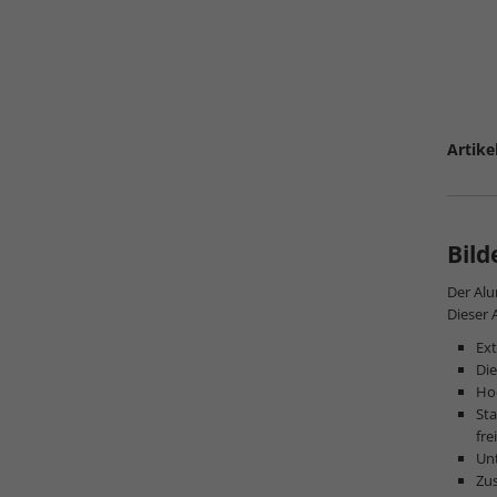
Artike
Bil
Der Alu
Dieser 
Ext
Die
Hoc
Sta
fre
Unt
Zus