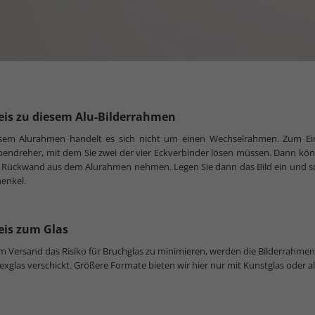
is zu diesem Alu-Bilderrahmen
esem Alurahmen handelt es sich nicht um einen Wechselrahmen. Zum Ein
endreher, mit dem Sie zwei der vier Eckverbinder lösen müssen. Dann könn
 Rückwand aus dem Alurahmen nehmen. Legen Sie dann das Bild ein und sc
enkel.
is zum Glas
 Versand das Risiko für Bruchglas zu minimieren, werden die Bilderrahmen
lexglas verschickt. Größere Formate bieten wir hier nur mit Kunstglas oder 