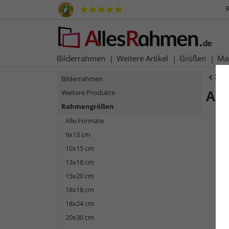
8
Bilderrahmen
Weitere Artikel
Größen
Ma
Zur
Bilderrahmen
Al
Weitere Produkte
Rahmengrößen
Alle Formate
9x13 cm
10x15 cm
13x18 cm
15x20 cm
18x18 cm
18x24 cm
Zurück
20x30 cm