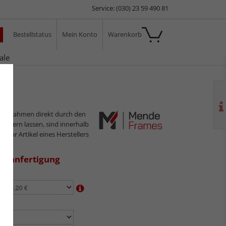
Service: (030) 23 59 490 81
Bestellstatus
Mein Konto
Warenkorb
ale
n
ilderrahmen direkt durch den
sliefern lassen, sind innerhalb
s nur Artikel eines Herstellers
aßanfertigung
en:
n: