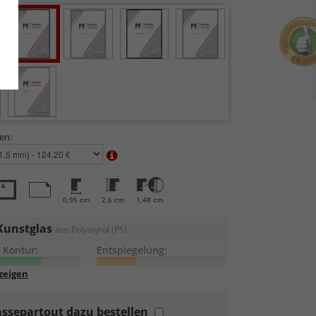
en:
0,95 cm
2,6 cm
1,48 cm
Kunstglas
aus Polystyrol (PS)
 Kontur:
Entspiegelung:
:
Kratzfestigkeit:
ssepartout dazu bestellen
eicht und bruchsicher
, daher auch für große