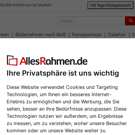
50.000 Artikel von 42 Marken
100 Tage Rückgaberecht
rken
Bilderrahmen nach Maß
Passepartouts
Zubehör
S
ück
|
Bilderrahmen-Shop
Rahmengrößen
70x100 cm
Alurahmen Aru
urahmen Arun
Da wir die B
Ihre Privatsphäre ist uns wichtig
Hersteller au
eines Auftrag
möglich.
Diese Website verwendet Cookies und Targeting
Technologien, um Ihnen ein besseres Internet-
zur M
Erlebnis zu ermöglichen und die Werbung, die Sie
Format wähl
sehen, besser an Ihre Bedürfnisse anzupassen. Diese
Technologien nutzen wir außerdem, um Ergebnisse
Farbe wähle
zu messen, um zu verstehen, woher unsere Besucher
Weiter
kommen oder um unsere Website weiter zu