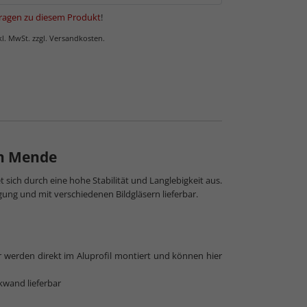
ragen zu diesem Produkt
!
nkl. MwSt. zzgl. Versandkosten.
gn Mende
sich durch eine hohe Stabilität und Langlebigkeit aus.
gung und mit verschiedenen Bildgläsern lieferbar.
r werden direkt im Aluprofil montiert und können hier
kwand lieferbar