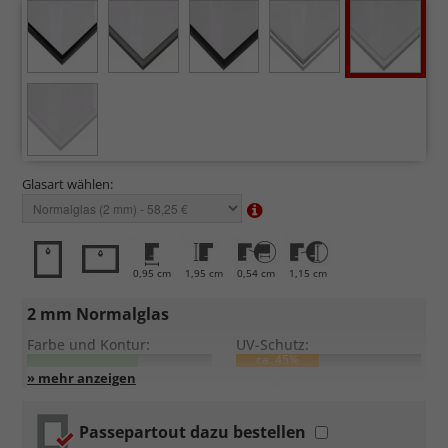
Glasart wählen:
0,95 cm
1,95 cm
0,54 cm
1,15 cm
2 mm Normalglas
Farbe und Kontur:
UV-Schutz:
ca. 45%
Entspiegelung:
Kratzfestigkeit:
Passepartout dazu bestellen
Standardglas
in hochwertiger Floatglas-Qualität.