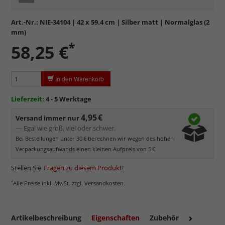
Formstabil, preiswert, witterungs- und hitzebeständig
sowie
kratzfest.
Art.-Nr.:
NIE-34104
| 42 x 59.4 cm | Silber matt | Normalglas (2
Reflektierende Oberfläche
, die als störend empfunden
mm)
werden kann.
*
58,25 €
Minimaler UV-Schutz von ca. 45%
, daher primär physischer
Schutz des Bildes.
Normalglas hat eine leichte Grünfärbung
, wodurch es im
In den Warenkorb
Bereich der Weißtöne zu einem dezenten Grünschimmer
kommt. Für Bilder mit hellen Farben empfehlen wir Kunst- oder
Lieferzeit:
4 - 5 Werktage
Museumsglas.
4,95 €
Versand immer nur
— Egal wie groß, viel oder schwer.
Bei Bestellungen unter 30 € berechnen wir wegen des hohen
Verpackungsaufwands einen kleinen Aufpreis von 5 €.
Stellen Sie
Fragen zu diesem Produkt
!
*
Alle Preise inkl. MwSt. zzgl. Versandkosten.
Artikelbeschreibung
Eigenschaften
Zubehör