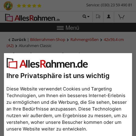
Service: (030) 23 59 490 81
Menü
Zurück
|
Bilderrahmen-Shop
Rahmengrößen
42x59,4 cm
(A2)
Alurahmen Classic
Alurahmen Classic
Ihre Privatsphäre ist uns wichtig
Diese Website verwendet Cookies und Targeting
Technologien, um Ihnen ein besseres Internet-Erlebnis
zu ermöglichen und die Werbung, die Sie sehen, besser
an Ihre Bedürfnisse anzupassen. Diese Technologien
nutzen wir außerdem, um Ergebnisse zu messen, um zu
verstehen, woher unsere Besucher kommen oder um
Zurück
Weit
unsere Website weiter zu entwickeln.