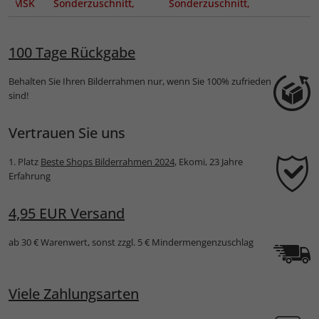
ut MSK
Sonderzuschnitt,
Sonderzuschnitt,
 mit
Profil 15
Profil alpha
tem
100 Tage Rückgabe
Behalten Sie Ihren Bilderrahmen nur, wenn Sie 100% zufrieden
sind!
Vertrauen Sie uns
1. Platz
Beste Shops Bilderrahmen 2024
, Ekomi, 23 Jahre
Erfahrung
4,95 EUR Versand
ab 30 € Warenwert, sonst zzgl. 5 € Mindermengenzuschlag
Viele Zahlungsarten