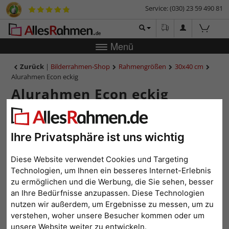
Service: (030) 23 59 490 81
Menü
Zurück
|
Bilderrahmen-Shop
Rahmengrößen
30x40 cm
Alurahmen Econ eckig
Alurahmen Econ eckig
Ihre Privatsphäre ist uns wichtig
Diese Website verwendet Cookies und Targeting
Technologien, um Ihnen ein besseres Internet-Erlebnis
zu ermöglichen und die Werbung, die Sie sehen, besser
an Ihre Bedürfnisse anzupassen. Diese Technologien
nutzen wir außerdem, um Ergebnisse zu messen, um zu
Zurück
Weit
verstehen, woher unsere Besucher kommen oder um
unsere Website weiter zu entwickeln.