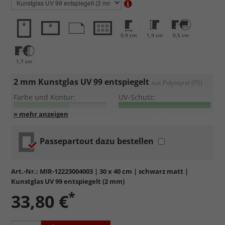
0,9 cm
1,9 cm
0,5 cm
1,7 cm
2 mm Kunstglas UV 99 entspiegelt
aus Polystyrol (PS)
Farbe und Kontur:
UV-Schutz:
Entspiegelung:
Kratzfestigkeit:
Passepartout dazu bestellen
Sehr leicht und bruchsicher
, daher auch für große Formate
geeignet.
Maximaler
UV Schutz von 99%
gegen frühzeiges Verblassen
Art.-Nr.:
MIR-12223004003
| 30 x 40 cm | schwarz matt |
der Farben.
Kunstglas UV 99 entspiegelt (2 mm)
Einseitig mattiert
, wodurch eintreffendes Licht zerstreut
*
33,80 €
und direkte Reflexionen deutlich reduziert werden.
Sehr kratzempfindlich
, daher Schutzfolie auf beiden Seiten,
die abgezogen werden muss.