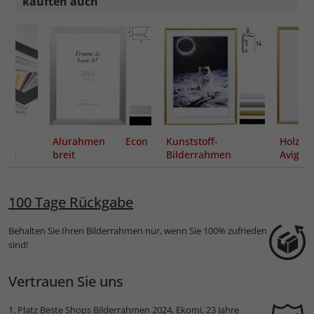
kauften auch
t
Alurahmen Econ
Kunststoff-
Holzra
nitt
breit
Bilderrahmen
Avigno
Essential
Maßanf
100 Tage Rückgabe
Behalten Sie Ihren Bilderrahmen nur, wenn Sie 100% zufrieden
sind!
Vertrauen Sie uns
1. Platz
Beste Shops Bilderrahmen 2024
, Ekomi, 23 Jahre