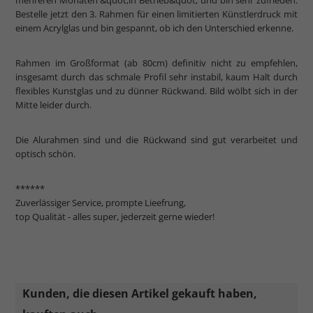
mehreren Monaten &quot;in Betrieb&quot; und bin sehr zufrieden.
Bestelle jetzt den 3. Rahmen für einen limitierten Künstlerdruck mit
einem Acrylglas und bin gespannt, ob ich den Unterschied erkenne.
Rahmen im Großformat (ab 80cm) definitiv nicht zu empfehlen,
insgesamt durch das schmale Profil sehr instabil, kaum Halt durch
flexibles Kunstglas und zu dünner Rückwand. Bild wölbt sich in der
Mitte leider durch.
Die Alurahmen sind und die Rückwand sind gut verarbeitet und
optisch schön.
******
Zuverlässiger Service, prompte Lieefrung,
top Qualität - alles super, jederzeit gerne wieder!
Kunden, die diesen Artikel gekauft haben,