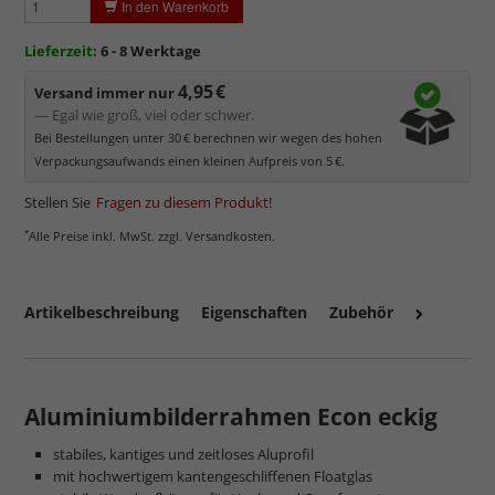
In den Warenkorb
Elektrostatisch
geladen, daher werden Staub und feine
Partikel angezogen.
Lieferzeit:
6 - 8 Werktage
Mattiertes Antireflexglas ist
nicht für Passepartouts und
4,95 €
Versand immer nur
Distanzrahmen geeignet
. Mit zunehmendem Abstand zum
— Egal wie groß, viel oder schwer.
Bild wird dieses Glas milchig.
Bei Bestellungen unter 30 € berechnen wir wegen des hohen
Verpackungsaufwands einen kleinen Aufpreis von 5 €.
Stellen Sie
Fragen zu diesem Produkt
!
*
Alle Preise inkl. MwSt. zzgl. Versandkosten.
Artikelbeschreibung
Eigenschaften
Zubehör
Aluminiumbilderrahmen Econ eckig
mehr zu Kunstglas und Acrylglas
stabiles, kantiges und zeitloses Aluprofil
mit hochwertigem kantengeschliffenen Floatglas