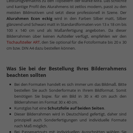
Leistunsgverhältnis zu den Topsellern der Marke Mira. Das schlichte
und kantige Profil des Alurahmens ist zeitlos modern, passt zu den
meisten Bildmotiven und setzt diese professionell in Szene. Der
Alurahmen Econ eckig
wird in den Farben Silber matt, Silber
glänzend und Schwarz matt in Standardformaten von 13 x 18 cm bis
100 x 140 cm und als Maßanfertigung angeboten. Da dieser
Bilderrahmen über keinen Aufsteller verfügt, empfehlen wir den
Tischaufsteller ART
, den Sie optional für die Fotoformate bis 20 x 30
cm bzw. DIN A4 dazu bestellen können.
Was Sie bei der Bestellung Ihres Bilderrahmens
beachten sollten
Bei den Formaten handelt es sich immer um das Bildmaß. Bitte
bestellen Sie auch Sonderformate in Ihrem Bildformat. Somit
benötigen Sie bspw. für ein Bild in 30 x 40 cm auch den
Bilderrahmen im Format 30 x 40 cm.
Kunstglas hat eine
Schutzfolie auf beiden Seiten
.
Dieser Bilderrahmen wird in Deutschland gefertigt, daher sind
prinzipiell auch Sonderfertigungen und individuelle Formate
nach Maß möglich.
Bei Passepartouts mit individuellen Ausschnitten wählen Sie