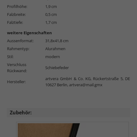
Profilhöhe:
1,9 cm
Falzbreite:
0,5 cm
Falztiefe:
1,7 cm
weitere Eigenschaften
Aussenformat:
31,8x41,8 cm
Rahmentyp:
Alurahmen
Stil:
modern
Verschluss
Schiebefeder
Rückwand:
artvera GmbH & Co. KG, Rückertstraße 5, DE
Hersteller:
10627 Berlin,
artvera@mail.gmx
Zubehör: