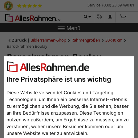
Service: (030) 23 59 490 81
Menü
Zurück
|
Bilderrahmen-Shop
Rahmengrößen
30x40 cm
Barockrahmen Boulay
Barockrahmen Boulay
Ihre Privatsphäre ist uns wichtig
Diese Website verwendet Cookies und Targeting
Technologien, um Ihnen ein besseres Internet-Erlebnis
zu ermöglichen und die Werbung, die Sie sehen, besser
an Ihre Bedürfnisse anzupassen. Diese Technologien
nutzen wir außerdem, um Ergebnisse zu messen, um zu
verstehen, woher unsere Besucher kommen oder um
Zurück
Weit
unsere Website weiter zu entwickeln.