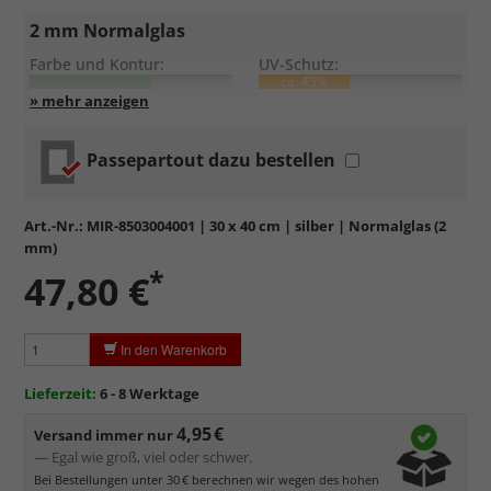
2 mm Normalglas
Farbe und Kontur:
UV-Schutz:
ca. 45%
Entspiegelung:
Kratzfestigkeit:
Passepartout dazu bestellen
Standardglas
in hochwertiger Floatglas-Qualität.
Formstabil, preiswert, witterungs- und hitzebeständig
sowie
kratzfest.
Art.-Nr.:
MIR-8503004001
| 30 x 40 cm | silber | Normalglas (2
Reflektierende Oberfläche
, die als störend empfunden
mm)
werden kann.
*
47,80 €
Minimaler UV-Schutz von ca. 45%
, daher primär physischer
Schutz des Bildes.
Normalglas hat eine leichte Grünfärbung
, wodurch es im
In den Warenkorb
Bereich der Weißtöne zu einem dezenten Grünschimmer
kommt. Für Bilder mit hellen Farben empfehlen wir Kunst- oder
Lieferzeit:
6 - 8 Werktage
Museumsglas.
4,95 €
Versand immer nur
— Egal wie groß, viel oder schwer.
Bei Bestellungen unter 30 € berechnen wir wegen des hohen