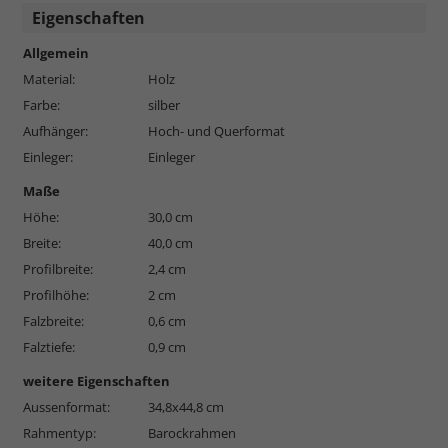
Eigenschaften
Allgemein
Material:
Holz
Farbe:
silber
Aufhänger:
Hoch- und Querformat
Einleger:
Einleger
Maße
Höhe:
30,0 cm
Breite:
40,0 cm
Profilbreite:
2,4 cm
Profilhöhe:
2 cm
Falzbreite:
0,6 cm
Falztiefe:
0,9 cm
weitere Eigenschaften
Aussenformat:
34,8x44,8 cm
Rahmentyp:
Barockrahmen