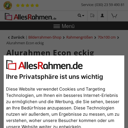
Service: (030) 23 59 490 81
Menü
Zurück
|
Bilderrahmen-Shop
Rahmengrößen
70x100 cm
Alurahmen Econ eckig
Alurahmen Econ eckig
Ihre Privatsphäre ist uns wichtig
Diese Website verwendet Cookies und Targeting
Technologien, um Ihnen ein besseres Internet-Erlebnis
zu ermöglichen und die Werbung, die Sie sehen, besser
an Ihre Bedürfnisse anzupassen. Diese Technologien
nutzen wir außerdem, um Ergebnisse zu messen, um zu
Zurück
Weit
verstehen, woher unsere Besucher kommen oder um
unsere Website weiter zu entwickeln.