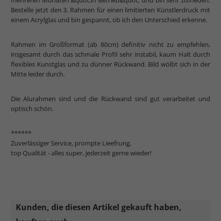
mehreren Monaten &quot;in Betrieb&quot; und bin sehr zufrieden.
Bestelle jetzt den 3. Rahmen für einen limitierten Künstlerdruck mit
einem Acrylglas und bin gespannt, ob ich den Unterschied erkenne.
Rahmen im Großformat (ab 80cm) definitiv nicht zu empfehlen,
insgesamt durch das schmale Profil sehr instabil, kaum Halt durch
flexibles Kunstglas und zu dünner Rückwand. Bild wölbt sich in der
Mitte leider durch.
Die Alurahmen sind und die Rückwand sind gut verarbeitet und
optisch schön.
******
Zuverlässiger Service, prompte Lieefrung,
top Qualität - alles super, jederzeit gerne wieder!
Kunden, die diesen Artikel gekauft haben,