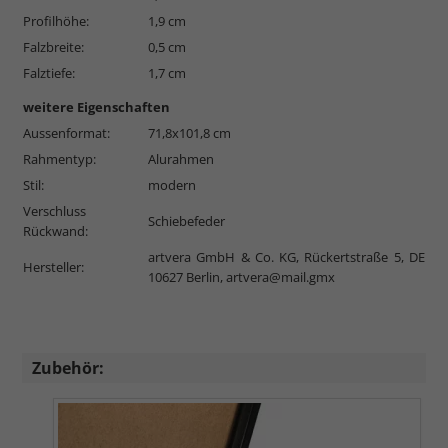
Profilhöhe:
1,9 cm
Falzbreite:
0,5 cm
Falztiefe:
1,7 cm
weitere Eigenschaften
Aussenformat:
71,8x101,8 cm
Rahmentyp:
Alurahmen
Stil:
modern
Verschluss
Schiebefeder
Rückwand:
artvera GmbH & Co. KG, Rückertstraße 5, DE
Hersteller:
10627 Berlin,
artvera@mail.gmx
Zubehör: