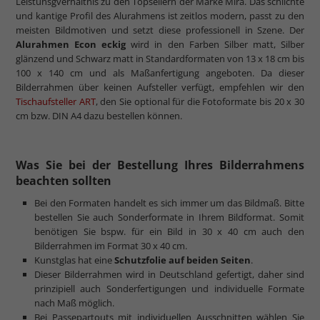
Leistunsgverhältnis zu den Topsellern der Marke Mira. Das schlichte
und kantige Profil des Alurahmens ist zeitlos modern, passt zu den
meisten Bildmotiven und setzt diese professionell in Szene. Der
Alurahmen Econ eckig
wird in den Farben Silber matt, Silber
glänzend und Schwarz matt in Standardformaten von 13 x 18 cm bis
100 x 140 cm und als Maßanfertigung angeboten. Da dieser
Bilderrahmen über keinen Aufsteller verfügt, empfehlen wir den
Tischaufsteller ART
, den Sie optional für die Fotoformate bis 20 x 30
cm bzw. DIN A4 dazu bestellen können.
Was Sie bei der Bestellung Ihres Bilderrahmens
beachten sollten
Bei den Formaten handelt es sich immer um das Bildmaß. Bitte
bestellen Sie auch Sonderformate in Ihrem Bildformat. Somit
benötigen Sie bspw. für ein Bild in 30 x 40 cm auch den
Bilderrahmen im Format 30 x 40 cm.
Kunstglas hat eine
Schutzfolie auf beiden Seiten
.
Dieser Bilderrahmen wird in Deutschland gefertigt, daher sind
prinzipiell auch Sonderfertigungen und individuelle Formate
nach Maß möglich.
Bei Passepartouts mit individuellen Ausschnitten wählen Sie