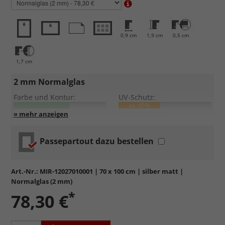
0,9 cm
1,9 cm
0,5 cm
1,7 cm
2 mm Normalglas
Farbe und Kontur:
UV-Schutz:
ca. 45%
Entspiegelung:
Kratzfestigkeit:
Passepartout dazu bestellen
Standardglas
in hochwertiger Floatglas-Qualität.
Formstabil, preiswert, witterungs- und hitzebeständig
sowie
kratzfest.
Art.-Nr.:
MIR-12027010001
| 70 x 100 cm | silber matt |
Reflektierende Oberfläche
, die als störend empfunden
Normalglas (2 mm)
werden kann.
*
78,30 €
Minimaler UV-Schutz von ca. 45%
, daher primär physischer
Schutz des Bildes.