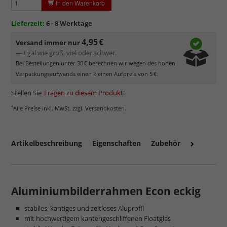
Normalglas hat eine leichte Grünfärbung
, wodurch es im
In den Warenkorb
Bereich der Weißtöne zu einem dezenten Grünschimmer
kommt. Für Bilder mit hellen Farben empfehlen wir Kunst- oder
Lieferzeit:
6 - 8 Werktage
Museumsglas.
4,95 €
Versand immer nur
— Egal wie groß, viel oder schwer.
Bei Bestellungen unter 30 € berechnen wir wegen des hohen
Verpackungsaufwands einen kleinen Aufpreis von 5 €.
Stellen Sie
Fragen zu diesem Produkt
!
*
Alle Preise inkl. MwSt. zzgl. Versandkosten.
Artikelbeschreibung
Eigenschaften
Zubehör
mehr zum Normalglas
Aluminiumbilderrahmen Econ eckig
stabiles, kantiges und zeitloses Aluprofil
mit hochwertigem kantengeschliffenen Floatglas