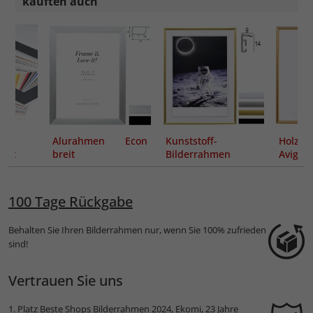
kauften auch
t
Alurahmen Econ
Kunststoff-
Holzra
nitt
breit
Bilderrahmen
Avigno
Essential
Maßanf
100 Tage Rückgabe
Behalten Sie Ihren Bilderrahmen nur, wenn Sie 100% zufrieden
sind!
Vertrauen Sie uns
1. Platz
Beste Shops Bilderrahmen 2024
, Ekomi, 23 Jahre