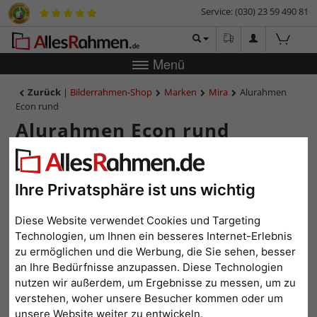
Service: (030) 23 59 490 81
Menü
Zurück
|
Bilderrahmen-Shop
Marken
Mira
Alurahmen
Econ rund
Alurahmen Econ rund
Ihre Privatsphäre ist uns wichtig
Diese Website verwendet Cookies und Targeting
Technologien, um Ihnen ein besseres Internet-Erlebnis
zu ermöglichen und die Werbung, die Sie sehen, besser
an Ihre Bedürfnisse anzupassen. Diese Technologien
nutzen wir außerdem, um Ergebnisse zu messen, um zu
Zurück
Weit
verstehen, woher unsere Besucher kommen oder um
unsere Website weiter zu entwickeln.