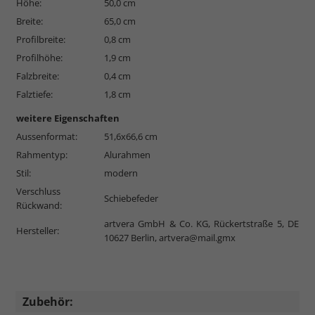
Höhe:
50,0 cm
Breite:
65,0 cm
Profilbreite:
0,8 cm
Profilhöhe:
1,9 cm
Falzbreite:
0,4 cm
Falztiefe:
1,8 cm
weitere Eigenschaften
Aussenformat:
51,6x66,6 cm
Rahmentyp:
Alurahmen
Stil:
modern
Verschluss
Schiebefeder
Rückwand:
artvera GmbH & Co. KG, Rückertstraße 5, DE
Hersteller:
10627 Berlin,
artvera@mail.gmx
Zubehör: